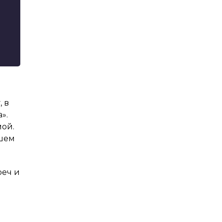
 в
».
мой.
ашем
реч и