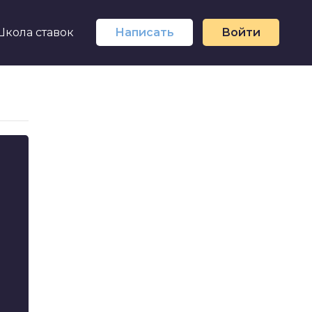
Школа ставок
Написать
Войти