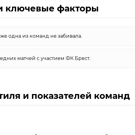
и ключевые факторы
нже одна из команд не забивала.
ледних матчей с участием ФК Брест.
тиля и показателей команд