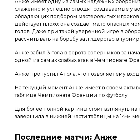
Анже имеет одну из самых надежных оборонит
слаженно и успешно отводят создаваемые у во
обладающих подбором мастеровитых игроков н
действует плохо: она создает мало опасных мом
голов. Даже при такой уверенной игре в оборо
рассчитывать на борьбу за лидерство в турнир
Анже забил 3 гола в ворота соперников за нача
одной из самых слабых атак в Чемпионате Фра
Анже пропустил 4 гола, что позволяет ему вхо
На текущий момент Анже имеет в своем активе
таблице Чемпионата Франции по футболу.
Для более полной картины стоит взглянуть н
завершила в нижней части таблицы на 14-м мес
Последние матчи: Анже