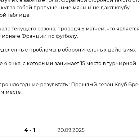
зуя их в забитые голы. Обратной стороной такого ст
кут за собой пропущенные мячи и не дают клубу
ой таблице.
чало текущего сезона, проведя 5 матчей, что являетс
пионате Франции по футболу.
определенные проблемы в оборонительных действиях.
 4 очка, с которыми занимает 15 место в турнирной
 прошлогодние результаты: Прошлый сезон Клуб Бре
м месте.
4 - 1
20.09.2025