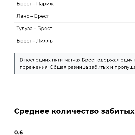
Брест – Париж
Ланс – Брест
Тулуза – Брест
Брест – Лилль
В последних пяти матчах Брест одержал одну 
поражения. Общая разница забитых и пропущен
Среднее количество забитых
0.6