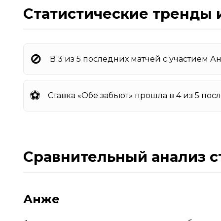
Статистические тренды 
🚫
В 3 из 5 последних матчей с участием А
⚽️
Ставка «Обе забьют» прошла в 4 из 5 пос
Сравнительный анализ с
Анже