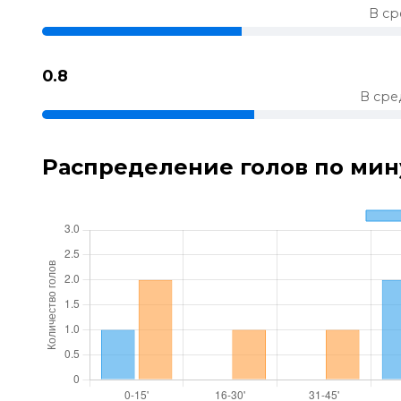
В ср
0.8
В сре
Распределение голов по мину