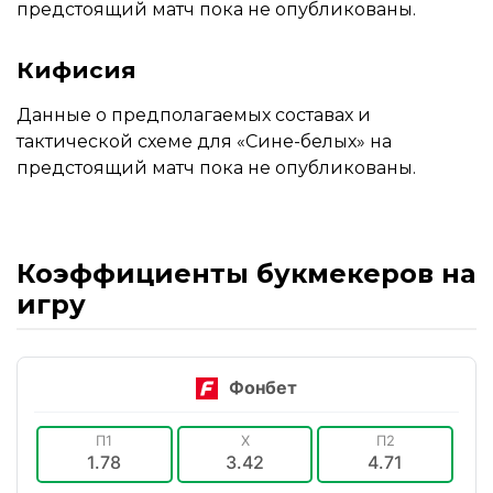
предстоящий матч пока не опубликованы.
Кифисия
Данные о предполагаемых составах и
тактической схеме для «Сине-белых» на
предстоящий матч пока не опубликованы.
Коэффициенты букмекеров на
игру
Фонбет
П1
X
П2
1.78
3.42
4.71