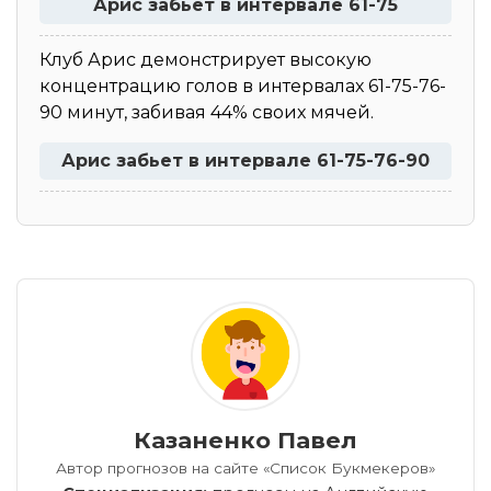
Арис забьет в интервале 61-75
Клуб Арис демонстрирует высокую
концентрацию голов в интервалах 61-75-76-
90 минут, забивая 44% своих мячей.
Арис забьет в интервале 61-75-76-90
Казаненко Павел
Автор прогнозов на сайте «Список Букмекеров»