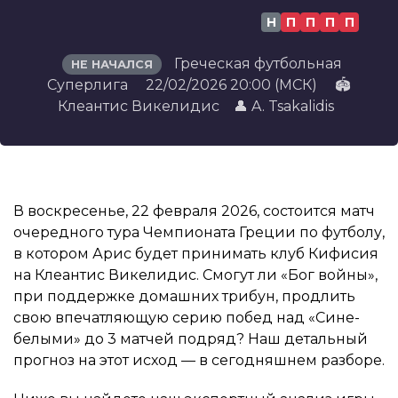
Н
П
П
П
П
Греческая футбольная
НЕ НАЧАЛСЯ
Суперлига
22/02/2026 20:00 (МСК)
🏟️
Клеантис Викелидис
👤 A. Tsakalidis
В воскресенье, 22 февраля 2026, состоится матч
очередного тура Чемпионата Греции по футболу,
в котором Арис будет принимать клуб Кифисия
на Клеантис Викелидис. Смогут ли «Бог войны»,
при поддержке домашних трибун, продлить
свою впечатляющую серию побед над «Сине-
белыми» до 3 матчей подряд? Наш детальный
прогноз на этот исход — в сегодняшнем разборе.