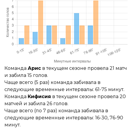
Команда
Арис
в текущем сезоне провела 21 матч
и забила 15 голов.
Чаще всего (5 раз) команда забивала в
следующие временные интервалы: 61-75 минут.
Команда
Кифисия
в текущем сезоне провела 20
матчей и забила 26 голов.
Чаще всего (по 7 раз) команда забивала в
следующие временные интервалы: 16-30, 76-90
минут.