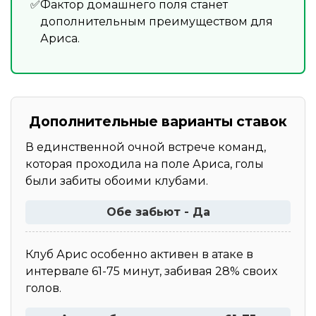
Фактор домашнего поля станет
дополнительным преимуществом для
Ариса.
Дополнительные варианты ставок
В единственной очной встрече команд,
которая проходила на поле Ариса, голы
были забиты обоими клубами.
Обе забьют - Да
Клуб Арис особенно активен в атаке в
интервале 61-75 минут, забивая 28% своих
голов.