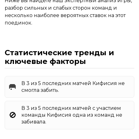
Ниже вы найдете наш экспертный анализ игры,
разбор сильных и слабых сторон команд и
несколько наиболее вероятных ставок на этот
поединок.
Статистические тренды и
ключевые факторы
В 3 из 5 последних матчей Кифисия не
🥅
смогла забить.
В 3 из 5 последних матчей с участием
🚫
команды Кифисия одна из команд не
забивала.