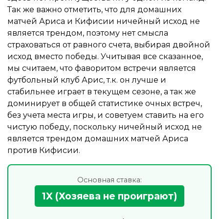
Так же важно отметить, что для домашних
матчей Ариса и Кифисии ничейный исход не
является трендом, поэтому нет смысла
страховаться от равного счета, выбирая двойной
исход вместо победы. Учитывая все сказанное,
мы считаем, что фаворитом встречи является
футбольный клуб Арис, т.к. он лучше и
стабильнее играет в текущем сезоне, а так же
доминирует в общей статистике очных встреч,
без учета места игры, и советуем ставить на его
чистую победу, поскольку ничейный исход не
является трендом домашних матчей Ариса
против Кифисии.
Основная ставка:
1X (Хозяева не проиграют)