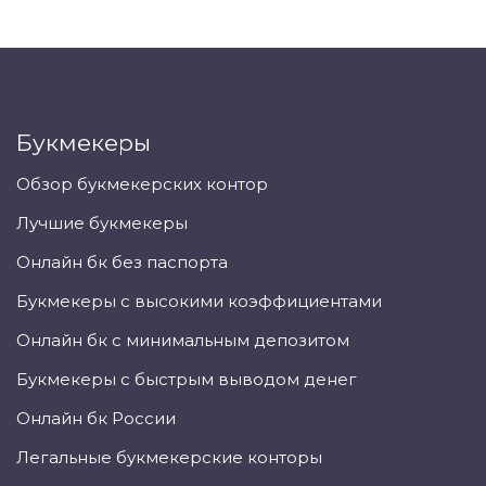
Букмекеры
Обзор букмекерских контор
Лучшие букмекеры
Онлайн бк без паспорта
Букмекеры с высокими коэффициентами
Онлайн бк с минимальным депозитом
Букмекеры с быстрым выводом денег
Онлайн бк России
Легальные букмекерские конторы