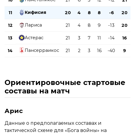
Кифисия
11
20
4
8
8
-6
20
Лариса
12
21
4
8
9
-13
20
Астерас
13
21
3
7
11
-14
16
Пансерраикос
14
21
2
3
16
-40
9
Ориентировочные стартовые
составы на матч
Арис
Данные о предполагаемых составах и
тактической схеме для «Бога войны» на