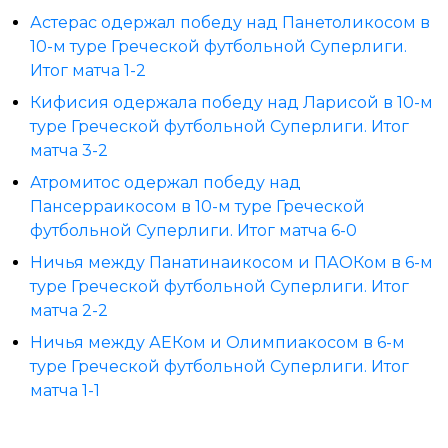
Астерас одержал победу над Панетоликосом в
10-м туре Греческой футбольной Суперлиги.
Итог матча 1-2
Кифисия одержала победу над Ларисой в 10-м
туре Греческой футбольной Суперлиги. Итог
матча 3-2
Атромитос одержал победу над
Пансерраикосом в 10-м туре Греческой
футбольной Суперлиги. Итог матча 6-0
Ничья между Панатинаикосом и ПАОКом в 6-м
туре Греческой футбольной Суперлиги. Итог
матча 2-2
Ничья между АЕКом и Олимпиакосом в 6-м
туре Греческой футбольной Суперлиги. Итог
матча 1-1