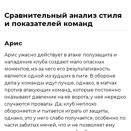
Сравнительный анализ стиля
и показателей команд
Арис
Арис ужасно действует в атаке: полузащита и
нападение клуба создают мало опасных
моментов, из-за чего его результативность
является одной из худших в лиге. В обороне
дела у команды идут лучше, однако, в матчах
против атакующих команд, которые постоянно
оказывают давление на её ворота, у неё нередко
случаются провалы. Да, клуб неплохо
обороняется и пытается играть от защиты,
однако, это у него слабо получается, особенно по
части забитых мячей, что и не позволяет ему