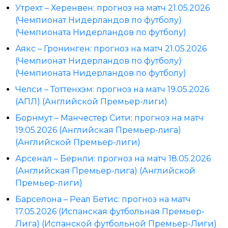
Утрехт – Херенвен: прогноз на матч 21.05.2026
(Чемпионат Нидерландов по футболу)
(Чемпионата Нидерландов по футболу)
Аякс – Гронинген: прогноз на матч 21.05.2026
(Чемпионат Нидерландов по футболу)
(Чемпионата Нидерландов по футболу)
Челси – Тоттенхэм: прогноз на матч 19.05.2026
(АПЛ) (Английской Премьер-лиги)
Борнмут – Манчестер Сити: прогноз на матч
19.05.2026 (Английская Премьер-лига)
(Английской Премьер-лиги)
Арсенал – Бернли: прогноз на матч 18.05.2026
(Английская Премьер-лига) (Английской
Премьер-лиги)
Барселона – Реал Бетис: прогноз на матч
17.05.2026 (Испанская футбольная Премьер-
Лига) (Испанской футбольной Премьер-Лиги)