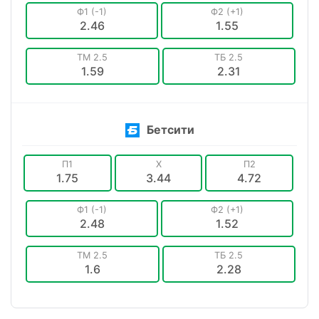
Ф1 (-1)
Ф2 (+1)
2.46
1.55
ТМ 2.5
ТБ 2.5
1.59
2.31
Бетсити
П1
X
П2
1.75
3.44
4.72
Ф1 (-1)
Ф2 (+1)
2.48
1.52
ТМ 2.5
ТБ 2.5
1.6
2.28