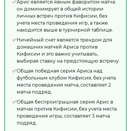
Арис является явным фаворитом матча:
он доминимрует в общей истории
личных встреч против Кифисии, без
учета места проведения игр, а также
находится выше в турнирной таблице.
Ничейный счет является трендом для
домашних матчей Ариса против
Кифисии и это важно учитывать,
выбирая ставку на предстоящую встречу.
Общая победная серия Ариса над
футбольным клубом Кифисия, без учета
места проведения матча, составляет 2
матча подряд.
Общая беспроигрышная серия Арис в
матчах против Кифисии, без учета места
проведения игры, составляет 3 матча
подряд.