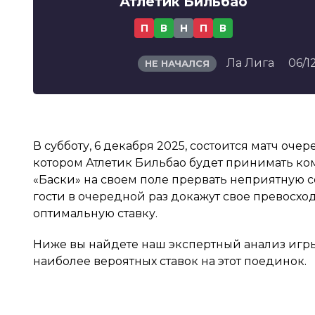
Атлетик Бильбао
П
В
Н
П
В
Ла Лига
06/1
НЕ НАЧАЛСЯ
В субботу, 6 декабря 2025, состоится матч оч
котором Атлетик Бильбао будет принимать ко
«Баски» на своем поле прервать неприятную 
гости в очередной раз докажут свое превосх
оптимальную ставку.
Ниже вы найдете наш экспертный анализ игры
наиболее вероятных ставок на этот поединок.