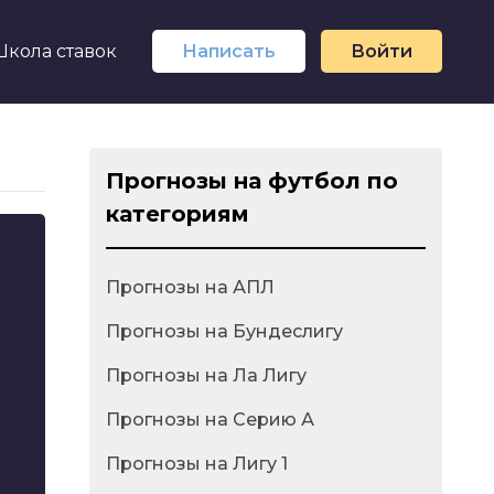
Школа ставок
Написать
Войти
Прогнозы на футбол по
категориям
Прогнозы на АПЛ
Прогнозы на Бундеслигу
Прогнозы на Ла Лигу
Прогнозы на Серию А
Прогнозы на Лигу 1