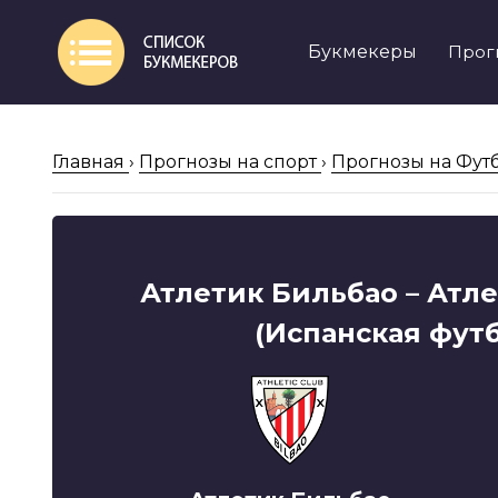
Букмекеры
Прог
Главная
›
Прогнозы на спорт
›
Прогнозы на Фут
Атлетик Бильбао – Атл
(Испанская фут