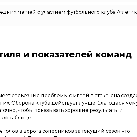
ледних матчей с участием футбольного клуба Атлети
тиля и показателей команд
меет серьезные проблемы с игрой в атаке: она созда
 их. Оборона клуба действует лучше, благодаря чем
таточно, чтобы показывать хорошие результаты и
ной таблице.
 голов в ворота соперников за текущий сезон что