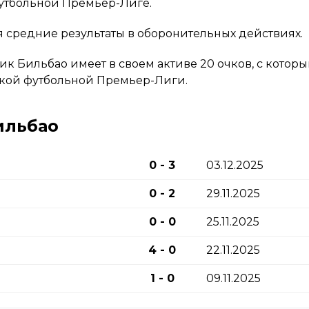
футбольной Премьер-Лиге.
ая средние результаты в оборонительных действиях.
к Бильбао имеет в своем активе 20 очков, с котор
ской футбольной Премьер-Лиги.
ильбао
0 - 3
03.12.2025
0 - 2
29.11.2025
0 - 0
25.11.2025
4 - 0
22.11.2025
1 - 0
09.11.2025