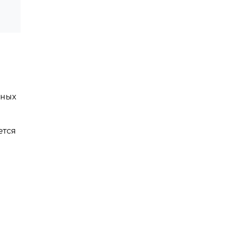
сных
ется