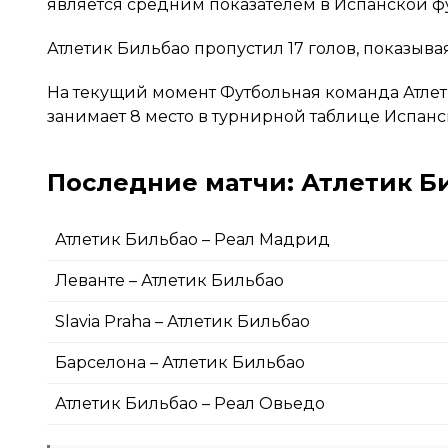
является средним показателем в Испанской 
Атлетик Бильбао пропустил 17 голов, показыв
На текущий момент Футбольная команда Атлети
занимает 8 место в турнирной таблице Испан
Последние матчи: Атлетик Б
Атлетик Бильбао – Реал Мадрид
Леванте – Атлетик Бильбао
Slavia Praha – Атлетик Бильбао
Барселона – Атлетик Бильбао
Атлетик Бильбао – Реал Овьедо