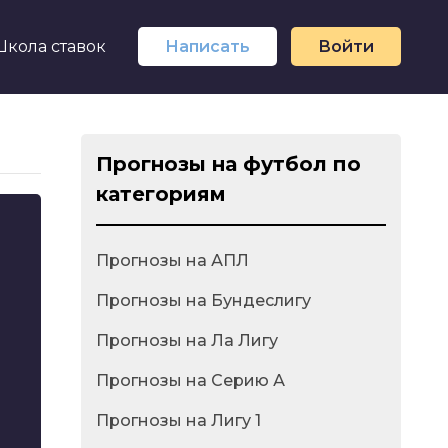
Школа ставок
Написать
Войти
Прогнозы на футбол по
категориям
Прогнозы на АПЛ
Прогнозы на Бундеслигу
Прогнозы на Ла Лигу
Прогнозы на Серию А
Прогнозы на Лигу 1