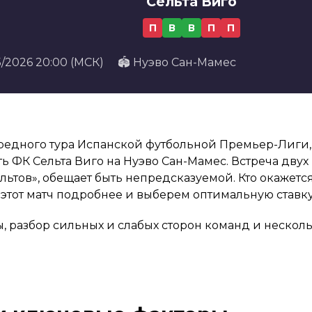
Сельта Виго
П
В
В
П
П
5/2026 20:00 (МСК)
🏟️ Нуэво Сан-Мамес
чередного тура Испанской футбольной Премьер-Лиги,
ь ФК Сельта Виго на Нуэво Сан-Мамес. Встреча двух
льтов», обещает быть непредсказуемой. Кто окажетс
 этот матч подробнее и выберем оптимальную ставку
, разбор сильных и слабых сторон команд и нескол