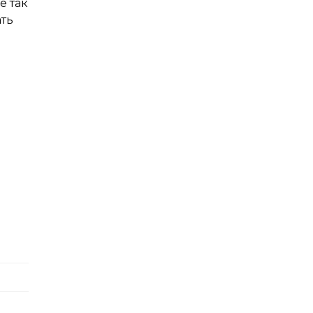
е так
ать