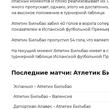
опасных моментов и плохо реализовывает их. О
много пропускает, однако, этого не достаточн
на высокое положение в турнирной таблице.
Атлетик Бильбао забил 40 голов в ворота сопе
показателем в Испанской футбольной Премье
Атлетик Бильбао пропустил 54 гола, что являе
На текущий момент Атлетик Бильбао имеет в св
турнирной таблице Испанской футбольной Пр
Последние матчи: Атлетик Б
Эспаньол – Атлетик Бильбао
Атлетик Бильбао – Валенсия
Депортиво Алавес – Атлетик Бильбао