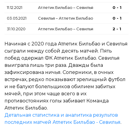
11.12.2021
Атлетик Бильбао – Севилья
0 - 1
03.05.2021
Севилья – Атлетик Бильбао
0 - 1
31.10.2020
Атлетик Бильбао – Севилья
2 - 1
Начиная с 2020 года Атлетик Бильбао и Севилья
сыграли между собой десять матчей. Пять
побед одержал ФК Атлетик Бильбао. Севилья
выиграла лишь три раза. Дважды была
зафиксирована ничья. Соперники, в очных
встречах, редко показывают зрелищный футбол
и не балуют болельщиков обилием забитых
мячей, при этом чаще всего в их
противостояниях голы забивает Команда
Атлетик Бильбао.
Детальная статистика и аналитика результов
последних матчей Атлетик Бильбао - Севилья
.