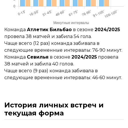
Команда
Атлетик Бильбао
в сезоне
2024/2025
провела 38 матчей и забила 54 гола.
Чаще всего (12 раз) команда забивала в
следующие временные интервалы: 76-90 минут.
Команда
Севилья
в сезоне
2024/2025
провела
38 матчей и забила 40 голов.
Чаще всего (9 раз) команда забивала в
следующие временные интервалы: 46-60 минут.
История личных встреч и
текущая форма