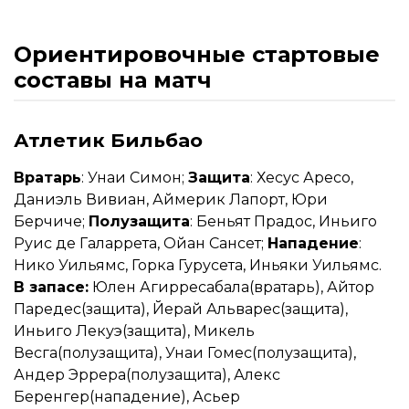
Ориентировочные стартовые
составы на матч
Атлетик Бильбао
Вратарь
: Унаи Симон;
Защита
: Хесус Аресо,
Даниэль Вивиан, Аймерик Лапорт, Юри
Берчиче;
Полузащита
: Беньят Прадос, Иньиго
Руис де Галаррета, Ойан Сансет;
Нападение
:
Нико Уильямс, Горка Гурусета, Иньяки Уильямс.
В запасе:
Юлен Агирресабала(вратарь), Айтор
Паредес(защита), Йерай Альварес(защита),
Иньиго Лекуэ(защита), Микель
Весга(полузащита), Унаи Гомес(полузащита),
Андер Эррера(полузащита), Алекс
Беренгер(нападение), Асьер