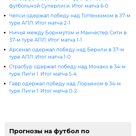
футбольной Суперлиги. Итог матча 6-0
Челси одержал победу над Тоттенхэмом в 37-м
туре АПЛ. Итог матча 2-1
Ничья между Борнмутом и Манчестер Сити в
37-м туре АПЛ. Итог матча 1-1
Арсенал одержал победу над Бернли в 37-м
туре АПЛ. Итог матча 1-0
Страсбур одержал победу над Монако в 34-м
туре Лиги 1. Итог матча 5-4
Гавр одержал победу над Лорьяном в 34-м
туре Лиги 1. Итог матча 0-2
Прогнозы на футбол по