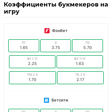
Коэффициенты букмекеров на
игру
Фонбет
П1
X
П2
1.65
3.75
5.70
Ф1 (-1)
Ф2 (+1)
2.25
1.63
ТМ 2.5
ТБ 2.5
1.70
2.17
Бетсити