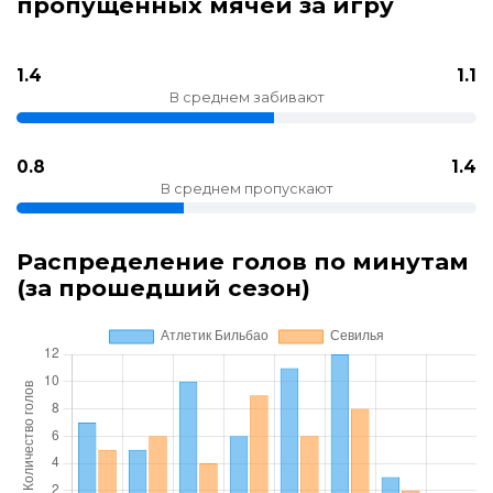
пропущенных мячей за игру
1.4
1.1
В среднем забивают
0.8
1.4
В среднем пропускают
Распределение голов по минутам
(за прошедший сезон)