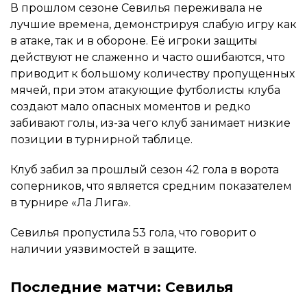
В прошлом сезоне Севилья переживала не
лучшие времена, демонстрируя слабую игру как
в атаке, так и в обороне. Её игроки защиты
действуют не слаженно и часто ошибаются, что
приводит к большому количеству пропущенных
мячей, при этом атакующие футболисты клуба
создают мало опасных моментов и редко
забивают голы, из-за чего клуб занимает низкие
позиции в турнирной таблице.
Клуб забил за прошлый сезон 42 гола в ворота
соперников, что является средним показателем
в турнире «Ла Лига».
Севилья пропустила 53 гола, что говорит о
наличии уязвимостей в защите.
Последние матчи: Севилья