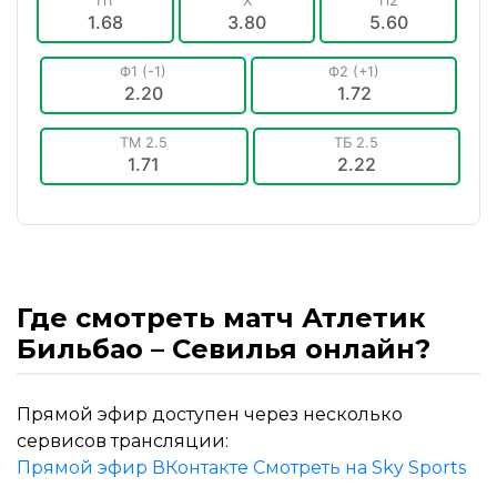
П1
X
П2
1.68
3.80
5.60
Ф1 (-1)
Ф2 (+1)
2.20
1.72
ТМ 2.5
ТБ 2.5
1.71
2.22
Где смотреть матч Атлетик
Бильбао – Севилья онлайн?
Прямой эфир доступен через несколько
сервисов трансляции:
Прямой эфир ВКонтакте
Смотреть на Sky Sports