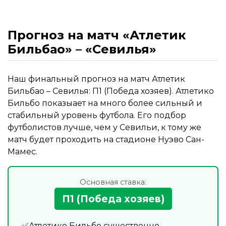
Прогноз на матч «Атлетик
Бильбао» – «Севилья»
Наш финальный прогноз на матч Атлетик
Бильбао – Севилья: П1 (Победа хозяев). Атлетико
Бильбо показыает на много более сильный и
стабильный уровень футбола. Его подбор
футболистов лучше, чем у Севильи, к тому же
матч будет проходить на стадионе Нуэво Сан-
Мамес.
Основная ставка:
П1 (Победа хозяев)
Атлетико Бильбо существенно