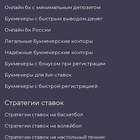
Онлайн бк с минимальным депозитом
Букмекеры с быстрым выводом денег
Онлайн бк России
Легальные букмекерские конторы
Надёжные букмекерские конторы
Букмекеры с бонусом при регистрации
Букмекеры для live-ставок
Букмекеры с быстрой регистрацией
Стратегии ставок
Стратегии ставок на баскетбол
Стратегии ставок на волейбол
Стратегии ставок на настольный теннис