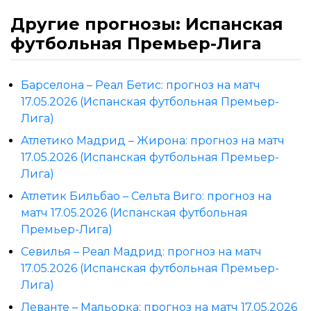
Другие прогнозы: Испанская
футбольная Премьер-Лига
Барселона – Реал Бетис: прогноз на матч
17.05.2026 (Испанская футбольная Премьер-
Лига)
Атлетико Мадрид – Жирона: прогноз на матч
17.05.2026 (Испанская футбольная Премьер-
Лига)
Атлетик Бильбао – Сельта Виго: прогноз на
матч 17.05.2026 (Испанская футбольная
Премьер-Лига)
Севилья – Реал Мадрид: прогноз на матч
17.05.2026 (Испанская футбольная Премьер-
Лига)
Леванте – Мальорка: прогноз на матч 17.05.2026