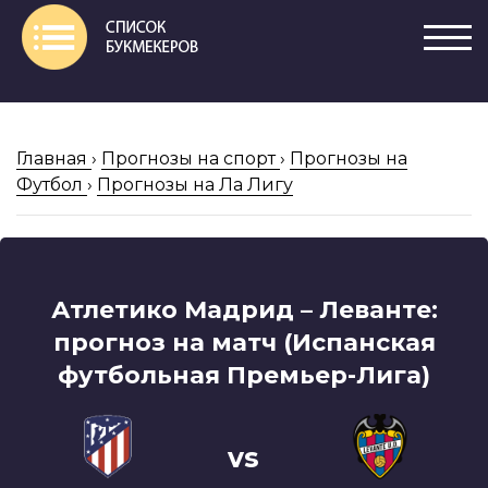
Главная
›
Прогнозы на спорт
›
Прогнозы на
Футбол
›
Прогнозы на Ла Лигу
Атлетико Мадрид – Леванте:
прогноз на матч (Испанская
футбольная Премьер-Лига)
vs