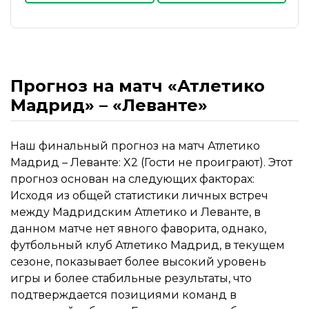
Прогноз на матч «Атлетико
Мадрид» – «Леванте»
Наш финальный прогноз на матч Атлетико
Мадрид – Леванте: X2 (Гости не проиграют). Этот
прогноз основан на следующих факторах:
Исходя из общей статистики личных встреч
между Мадридским Атлетико и Леванте, в
данном матче нет явного фаворита, однако,
футбольный клуб Атлетико Мадрид, в текущем
сезоне, показывает более высокий уровень
игры и более стабильные результаты, что
подтверждается позициями команд в