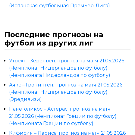
(Испанская футбольная Премьер-Лига)
Последние прогнозы на
футбол из других лиг
Утрехт – Херенвен: прогноз на матч 21.05.2026
(Чемпионат Нидерландов по футболу)
(Чемпионата Нидерландов по футболу)
Аякс – Гронинген: прогноз на матч 21.05.2026
(Чемпионат Нидерландов по футболу)
(Эредивизи)
Панетоликос – Астерас: прогноз на матч
21.05.2026 (Чемпионат Греции по футболу)
(Чемпионата Греции по футболу)
Кифисия – Лариса: прогноз на матч 21.05.2026