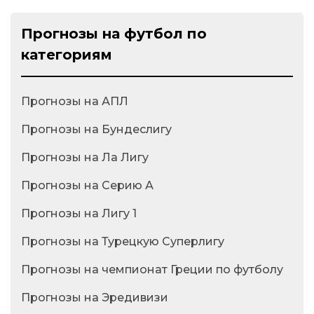
Прогнозы на футбол по
категориям
Прогнозы на АПЛ
Прогнозы на Бундеслигу
Прогнозы на Ла Лигу
Прогнозы на Серию А
Прогнозы на Лигу 1
Прогнозы на Турецкую Суперлигу
Прогнозы на чемпионат Греции по футболу
Прогнозы на Эредивизи