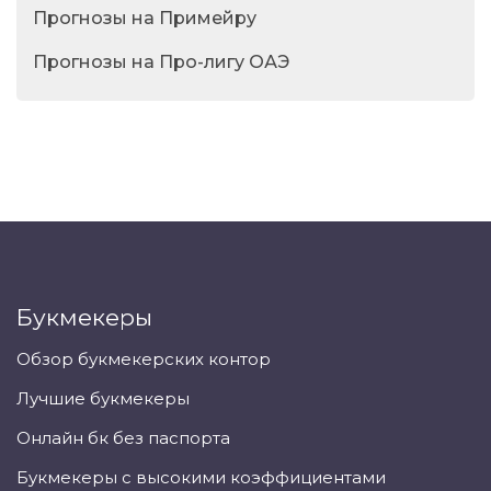
Прогнозы на Примейру
Прогнозы на Про-лигу ОАЭ
Букмекеры
Обзор букмекерских контор
Лучшие букмекеры
Онлайн бк без паспорта
Букмекеры с высокими коэффициентами