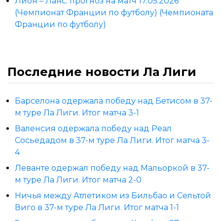
Лион – Ланс: прогноз на матч 17.05.2026
(Чемпионат Франции по футболу) (Чемпионата
Франции по футболу)
Последние новости Ла Лиги
Барселона одержала победу над Бетисом в 37-
м туре Ла Лиги. Итог матча 3-1
Валенсия одержала победу над Реал
Сосьедадом в 37-м туре Ла Лиги. Итог матча 3-
4
Леванте одержал победу над Мальоркой в 37-
м туре Ла Лиги. Итог матча 2-0
Ничья между Атлетиком из Бильбао и Сельтой
Виго в 37-м туре Ла Лиги. Итог матча 1-1