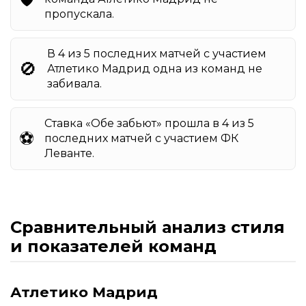
пропускала.
В 4 из 5 последних матчей с участием
🚫
Атлетико Мадрид одна из команд не
забивала.
Ставка «Обе забьют» прошла в 4 из 5
⚽️
последних матчей с участием ФК
Леванте.
Сравнительный анализ стиля
и показателей команд
Атлетико Мадрид