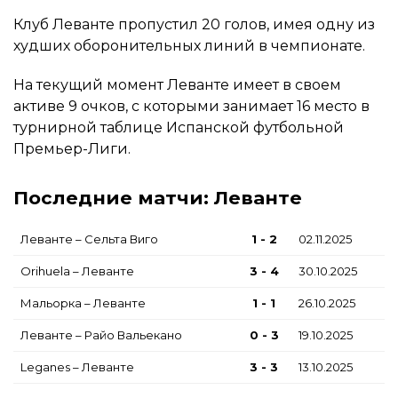
Клуб Леванте пропустил 20 голов, имея одну из
худших оборонительных линий в чемпионате.
На текущий момент Леванте имеет в своем
активе 9 очков, с которыми занимает 16 место в
турнирной таблице Испанской футбольной
Премьер-Лиги.
Последние матчи: Леванте
Леванте – Сельта Виго
1 - 2
02.11.2025
Orihuela – Леванте
3 - 4
30.10.2025
Мальорка – Леванте
1 - 1
26.10.2025
Леванте – Райо Вальекано
0 - 3
19.10.2025
Leganes – Леванте
3 - 3
13.10.2025