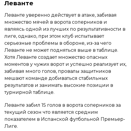
Леванте
Леванте уверенно действует в атаке, забивая
множество мячей в ворота соперников и
являясь одной из лучших по результативности в
лиге, однако, при этом клуб испытывает
серьезные проблемы в обороне, из-за чего
Леванте не может подняться выше в таблице.
Хотя Леванте создает множество опасных
моментов у чужих ворот и успешно реализует их,
забивая много голов, провалы защитников
мешают команде добиваться стабильных
результатов и занимать высокие позиции в
турнирной таблице.
Леванте забил 15 голов в ворота соперников за
текущий сезон что является средним
показателем в Испанской футбольной Премьер-
Лиге.