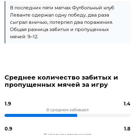
В последних пяти матчах Футбольный клуб
Леванте одержал одну победу, два раза
сыграл вничью, потерпел два поражения.
Общая разница забитых и пропущенных
мячей: 9–12.
Среднее количество забитых и
пропущенных мячей за игру
1.9
1.4
В среднем забивают
0.9
1.8
В среднем пропускают