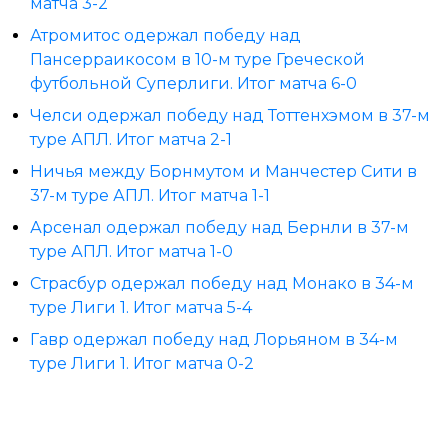
матча 3-2
Атромитос одержал победу над
Пансерраикосом в 10-м туре Греческой
футбольной Суперлиги. Итог матча 6-0
Челси одержал победу над Тоттенхэмом в 37-м
туре АПЛ. Итог матча 2-1
Ничья между Борнмутом и Манчестер Сити в
37-м туре АПЛ. Итог матча 1-1
Арсенал одержал победу над Бернли в 37-м
туре АПЛ. Итог матча 1-0
Страсбур одержал победу над Монако в 34-м
туре Лиги 1. Итог матча 5-4
Гавр одержал победу над Лорьяном в 34-м
туре Лиги 1. Итог матча 0-2