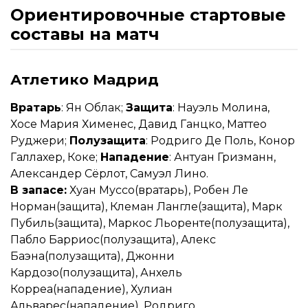
Ориентировочные стартовые
составы на матч
Атлетико Мадрид
Вратарь
: Ян Облак;
Защита
: Науэль Молина,
Хосе Мария Хименес, Давид Ганцко, Маттео
Руджери;
Полузащита
: Родриго Де Поль, Конор
Галлахер, Коке;
Нападение
: Антуан Гризманн,
Александер Сёрлот, Самуэл Лино.
В запасе:
Хуан Муссо(вратарь), Робен Ле
Норман(защита), Клеман Лангле(защита), Марк
Пубиль(защита), Маркос Льоренте(полузащита),
Пабло Барриос(полузащита), Алекс
Баэна(полузащита), Джонни
Кардозо(полузащита), Анхель
Корреа(нападение), Хулиан
Альварес(нападение), Родриго