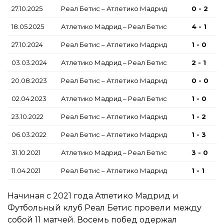
27.10.2025
Реал Бетис – Атлетико Мадрид
0 - 2
18.05.2025
Атлетико Мадрид – Реал Бетис
4 - 1
27.10.2024
Реал Бетис – Атлетико Мадрид
1 - 0
03.03.2024
Атлетико Мадрид – Реал Бетис
2 - 1
20.08.2023
Реал Бетис – Атлетико Мадрид
0 - 0
02.04.2023
Атлетико Мадрид – Реал Бетис
1 - 0
23.10.2022
Реал Бетис – Атлетико Мадрид
1 - 2
06.03.2022
Реал Бетис – Атлетико Мадрид
1 - 3
31.10.2021
Атлетико Мадрид – Реал Бетис
3 - 0
11.04.2021
Реал Бетис – Атлетико Мадрид
1 - 1
Начиная с 2021 года Атлетико Мадрид и
Футбольный клуб Реал Бетис провели между
собой 11 матчей. Восемь побед одержал