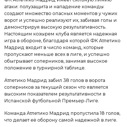
атаки: полузащита и нападение команды
создают множество опасных моментов у чужих
ворот и успешно реализуют их, забивая голы и
демонстрируя высокую результативность.
Настоящим козырем клуба является надежная
игра в обороне, благодаря которой ФК Атлетико
Мадрид входит в число команд, которые
пропускают меньше всех в лиге, и успешно
обыгрывает соперников, занимая высокое
положение в турнирной таблице.
Атлетико Мадрид забил 38 голов в ворота
соперников за текущий сезон что является
высоким показателем результативности в
Испанской футбольной Премьер-Лиге.
Команда Атлетико Мадрид пропустила 18 голов,
что делает её оборону самой надежной в лиге.