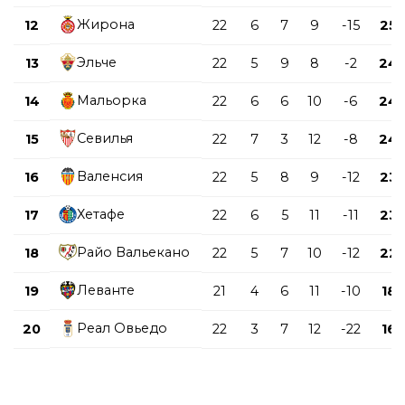
Жирона
12
22
6
7
9
-15
25
Эльче
13
22
5
9
8
-2
24
Мальорка
14
22
6
6
10
-6
24
Севилья
15
22
7
3
12
-8
24
Валенсия
16
22
5
8
9
-12
23
Хетафе
17
22
6
5
11
-11
23
Райо Вальекано
18
22
5
7
10
-12
22
Леванте
19
21
4
6
11
-10
18
Реал Овьедо
20
22
3
7
12
-22
16