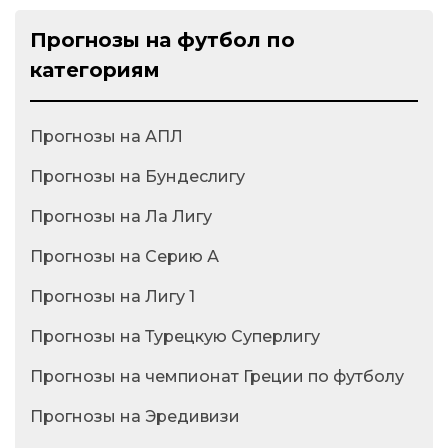
Прогнозы на футбол по
категориям
Прогнозы на АПЛ
Прогнозы на Бундеслигу
Прогнозы на Ла Лигу
Прогнозы на Серию А
Прогнозы на Лигу 1
Прогнозы на Турецкую Суперлигу
Прогнозы на чемпионат Греции по футболу
Прогнозы на Эредивизи