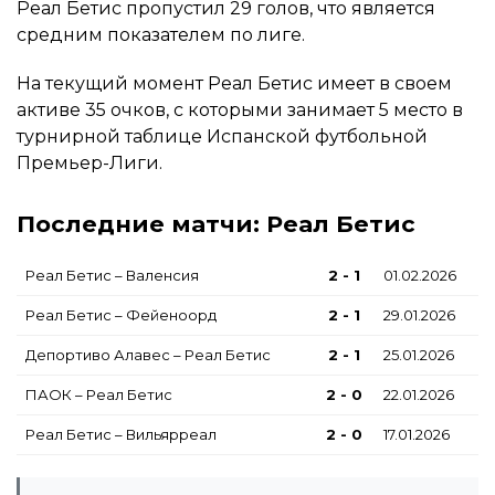
Реал Бетис пропустил 29 голов, что является
средним показателем по лиге.
На текущий момент Реал Бетис имеет в своем
активе 35 очков, с которыми занимает 5 место в
турнирной таблице Испанской футбольной
Премьер-Лиги.
Последние матчи: Реал Бетис
Реал Бетис – Валенсия
2 - 1
01.02.2026
Реал Бетис – Фейеноорд
2 - 1
29.01.2026
Депортиво Алавес – Реал Бетис
2 - 1
25.01.2026
ПАОК – Реал Бетис
2 - 0
22.01.2026
Реал Бетис – Вильярреал
2 - 0
17.01.2026