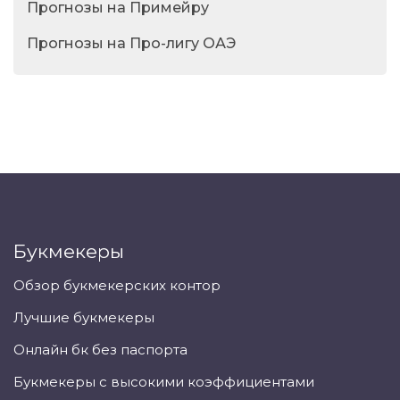
Прогнозы на Примейру
Прогнозы на Про-лигу ОАЭ
Букмекеры
Обзор букмекерских контор
Лучшие букмекеры
Онлайн бк без паспорта
Букмекеры с высокими коэффициентами