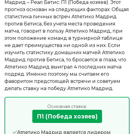
Мадрид – Реал Бетис: П1 (Победа хозяев). Этот
прогноз основан на следующих факторах: Общая
статистика личных встреч Атлетико Мадрид
против Бетиса, без учета места проведения
матча, говорит в пользу Атлетико Мадрид, при
этом положение команд в турнирной таблице
не дает преимущества ни одной из них. Если
изучить статистику домашних матчей Атлетико
Мадрид против Бетиса, то бросается в глаза, что
Атлетико Мадрид выиграл 4 последних матча
подряд. Именно поэтому мы считаем его
фаворитом предстоящей встречи и советуем
делать ставку на победу Атлетико Мадрид.
Основная ставка:
П1 (Победа хозяев)
Атлетико Мадрид является лидером