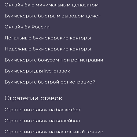
Онлайн бк с минимальным депозитом
Букмекеры с быстрым выводом денег
Онлайн бк России
Легальные букмекерские конторы
Надёжные букмекерские конторы
Букмекеры с бонусом при регистрации
Букмекеры для live-ставок
Букмекеры с быстрой регистрацией
Стратегии ставок
Стратегии ставок на баскетбол
Стратегии ставок на волейбол
Стратегии ставок на настольный теннис