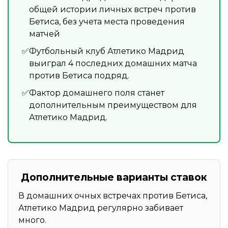
общей истории личных встреч против
Бетиса, без учета места проведения
матчей
Футбольный клуб Атлетико Мадрид
выиграл 4 последних домашних матча
против Бетиса подряд.
Фактор домашнего поля станет
дополнительным преимуществом для
Атлетико Мадрид.
Дополнительные варианты ставок
В домашних очных встречах против Бетиса,
Атлетико Мадрид регулярно забивает
много.