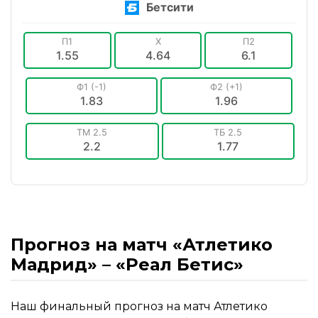
Бетсити
П1
X
П2
1.55
4.64
6.1
Ф1 (-1)
Ф2 (+1)
1.83
1.96
ТМ 2.5
ТБ 2.5
2.2
1.77
Прогноз на матч «Атлетико
Мадрид» – «Реал Бетис»
Наш финальный прогноз на матч Атлетико