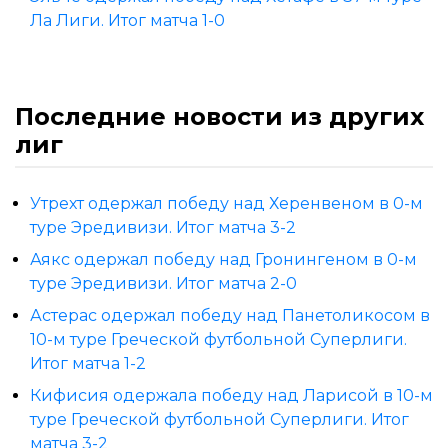
Ла Лиги. Итог матча 1-0
Последние новости из других
лиг
Утрехт одержал победу над Херенвеном в 0-м
туре Эредивизи. Итог матча 3-2
Аякс одержал победу над Гронингеном в 0-м
туре Эредивизи. Итог матча 2-0
Астерас одержал победу над Панетоликосом в
10-м туре Греческой футбольной Суперлиги.
Итог матча 1-2
Кифисия одержала победу над Ларисой в 10-м
туре Греческой футбольной Суперлиги. Итог
матча 3-2