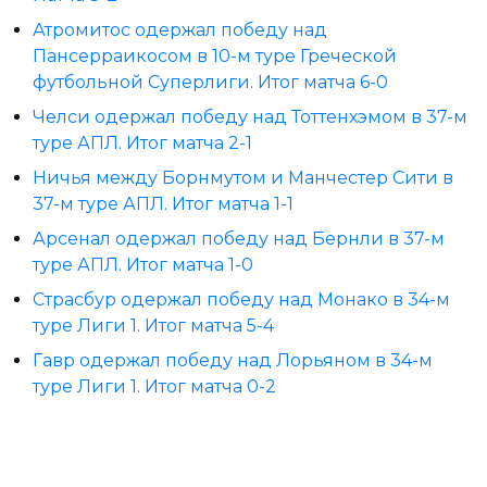
Атромитос одержал победу над
Пансерраикосом в 10-м туре Греческой
футбольной Суперлиги. Итог матча 6-0
Челси одержал победу над Тоттенхэмом в 37-м
туре АПЛ. Итог матча 2-1
Ничья между Борнмутом и Манчестер Сити в
37-м туре АПЛ. Итог матча 1-1
Арсенал одержал победу над Бернли в 37-м
туре АПЛ. Итог матча 1-0
Страсбур одержал победу над Монако в 34-м
туре Лиги 1. Итог матча 5-4
Гавр одержал победу над Лорьяном в 34-м
туре Лиги 1. Итог матча 0-2