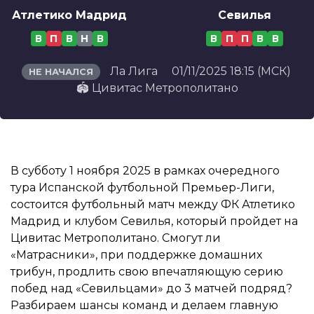
Атлетико Мадрид
Севилья
В
П
В
Н
В
В
П
П
В
В
Ла Лига
01/11/2025 18:15 (МСК)
НЕ НАЧАЛСЯ
🏟️ Цивитас Метрополитано
В субботу 1 ноября 2025 в рамках очередного
тура Испанской футбольной Премьер-Лиги,
состоится футбольный матч между ФК Атлетико
Мадрид и клубом Севилья, который пройдет на
Цивитас Метрополитано. Смогут ли
«Матрасники», при поддержке домашних
трибун, продлить свою впечатляющую серию
побед над «Севильцами» до 3 матчей подряд?
Разбираем шансы команд и делаем главную