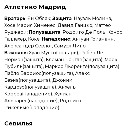
Атлетико Мадрид
Вратарь
: Ян Облак;
Защита
: Науэль Молина,
Хосе Мария Хименес, Давид Ганцко, Маттео
Руджери;
Полузащита
: Родриго Де Поль, Конор
Галлахер, Коке;
Нападение
: Антуан Гризманн,
Александер Сёрлот, Самуэл Лино.
В запасе:
Хуан Муссо(вратарь), Робен Ле
Норман(защита), Клеман Лангле(защита), Марк
Пубиль(защита), Маркос Льоренте(полузащита),
Пабло Барриос(полузащита), Алекс
Баэна(полузащита), Джонни
Кардозо(полузащита), Анхель
Корреа(нападение), Хулиан
Альварес(нападение), Родриго
Рикельме(нападение).
Севилья