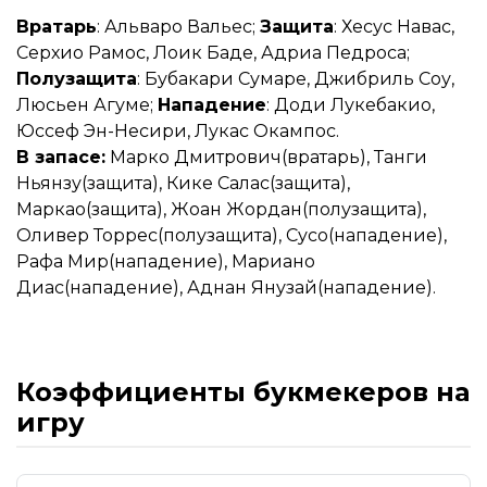
Вратарь
: Альваро Вальес;
Защита
: Хесус Навас,
Серхио Рамос, Лоик Баде, Адриа Педроса;
Полузащита
: Бубакари Сумаре, Джибриль Соу,
Люсьен Агуме;
Нападение
: Доди Лукебакио,
Юссеф Эн-Несири, Лукас Окампос.
В запасе:
Марко Дмитрович(вратарь), Танги
Ньянзу(защита), Кике Салас(защита),
Маркао(защита), Жоан Жордан(полузащита),
Оливер Торрес(полузащита), Сусо(нападение),
Рафа Мир(нападение), Мариано
Диас(нападение), Аднан Янузай(нападение).
Коэффициенты букмекеров на
игру