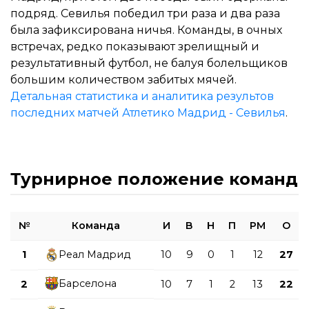
подряд. Севилья победил три раза и два раза
была зафиксирована ничья. Команды, в очных
встречах, редко показывают зрелищный и
результативный футбол, не балуя болельщиков
большим количеством забитых мячей.
Детальная статистика и аналитика результов
последних матчей Атлетико Мадрид - Севилья
.
Турнирное положение команд
№
Команда
И
В
Н
П
РМ
О
1
Реал Мадрид
10
9
0
1
12
27
Барселона
2
10
7
1
2
13
22