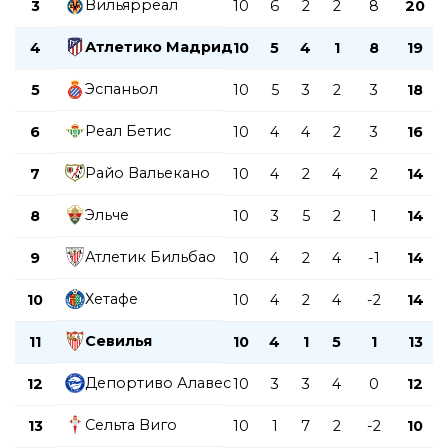
Вильярреал
3
10
6
2
2
8
20
Атлетико Мадрид
4
10
5
4
1
8
19
Эспаньол
5
10
5
3
2
3
18
Реал Бетис
6
10
4
4
2
3
16
Райо Вальекано
7
10
4
2
4
2
14
Эльче
8
10
3
5
2
1
14
Атлетик Бильбао
9
10
4
2
4
-1
14
Хетафе
10
10
4
2
4
-2
14
Севилья
11
10
4
1
5
1
13
Депортиво Алавес
12
10
3
3
4
0
12
Сельта Виго
13
10
1
7
2
-2
10