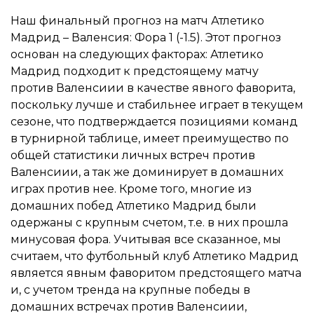
Наш финальный прогноз на матч Атлетико
Мадрид – Валенсия: Фора 1 (-1.5). Этот прогноз
основан на следующих факторах: Атлетико
Мадрид подходит к предстоящему матчу
против Валенсиии в качестве явного фаворита,
поскольку лучше и стабильнее играет в текущем
сезоне, что подтверждается позициями команд
в турнирной таблице, имеет преимущество по
общей статистики личных встреч против
Валенсиии, а так же доминирует в домашних
играх против нее. Кроме того, многие из
домашних побед Атлетико Мадрид были
одержаны с крупным счетом, т.е. в них прошла
минусовая фора. Учитывая все сказанное, мы
считаем, что футбольный клуб Атлетико Мадрид
является явным фаворитом предстоящего матча
и, с учетом тренда на крупные победы в
домашних встречах против Валенсиии,