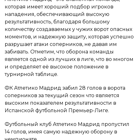
которая имеет хороший подбор игроков
нападения, обеспечивающий высокую
результативность, благодаря большому
количеству создаваемых у чужих ворот опасных
моментов, и надежную защиту, которая успешно
разрушает атаки соперников, не давая им
забивать. Отметим, что оборона команды
является одной из лучших в лиге, что во многом
и определяет её высокое положение в
турнирной таблице.
ФК Атлетико Мадрид забил 28 голов в ворота
соперников за текущий сезон что является
высоким показателем результативности в
Испанской футбольной Премьер-Лиге.
Футбольный клуб Атлетико Мадрид пропустил
14 голов, имея самую надежную оборону в
чемпионате.