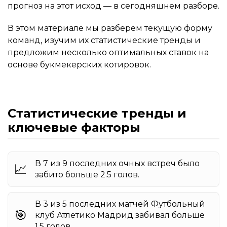
прогноз на этот исход — в сегодняшнем разборе.
В этом материале мы разберем текущую форму
команд, изучим их статистические тренды и
предложим несколько оптимальных ставок на
основе букмекерских котировок.
Статистические тренды и
ключевые факторы
В 7 из 9 последних очных встреч было
📈
забито больше 2.5 голов.
В 3 из 5 последних матчей Футбольный
🎯
клуб Атлетико Мадрид забивал больше
1.5 голов.