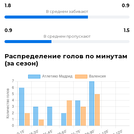
1.8
0.9
В среднем забивают
0.9
1.5
В среднем пропускают
Распределение голов по минутам
(за сезон)