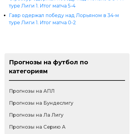
туре Лиги 1. Итог матча 5-4
Гавр одержал победу над Лорьяном в 34-м
туре Лиги 1. Итог матча 0-2
Прогнозы на футбол по
категориям
Прогнозы на АПЛ
Прогнозы на Бундеслигу
Прогнозы на Ла Лигу
Прогнозы на Серию А