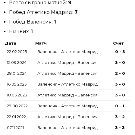
Всего сыграно матчей:
9
Побед Атлетико Мадрид:
7
Побед Валенсия:
1
Ничьих:
1
Дата
Матч
Счет
22.02.2025
Валенсия – Атлетико Мадрид
0 - 3
15.09.2024
Атлетико Мадрид – Валенсия
3 - 0
28.01.2024
Атлетико Мадрид – Валенсия
2 - 0
16.09.2023
Валенсия – Атлетико Мадрид
3 - 0
18.03.2023
Атлетико Мадрид – Валенсия
3 - 0
29.08.2022
Валенсия – Атлетико Мадрид
0 - 1
22.01.2022
Атлетико Мадрид – Валенсия
3 - 2
07.11.2021
Валенсия – Атлетико Мадрид
3 - 3