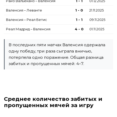
Райо Вальекано – Валенсия
1 - 1
01.12.2025
Валенсия – Леванте
1 - 0
21.11.2025
Валенсия – Реал Бетис
1 - 1
09.11.2025
Реал Мадрид – Валенсия
4 - 0
01.11.2025
В последних пяти матчах Валенсия одержала
одну победу, три раза сыграла вничью,
потерпела одно поражение. Общая разница
забитых и пропущенных мячей: 4–7.
Среднее количество забитых и
пропущенных мячей за игру