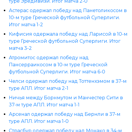
туре Эредивизи. Итог матча 2-0
Астерас одержал победу над Панетоликосом в
10-м туре Греческой футбольной Суперлиги.
Итог матча 1-2
Кифисия одержала победу над Ларисой в 10-м
туре Греческой футбольной Суперлиги. Итог
матча 3-2
Атромитос одержал победу над
Пансерраикосом в 10-м туре Греческой
футбольной Суперлиги. Итог матча 6-0
Челси одержал победу над Тоттенхэмом в 37-м
туре АПЛ. Итог матча 2-1
Ничья между Борнмутом и Манчестер Сити в
37-м туре АПЛ. Итог матча 1-1
Арсенал одержал победу над Бернли в 37-м
туре АПЛ. Итог матча 1-0
Страсбур одержал победу над Монако в 34-м