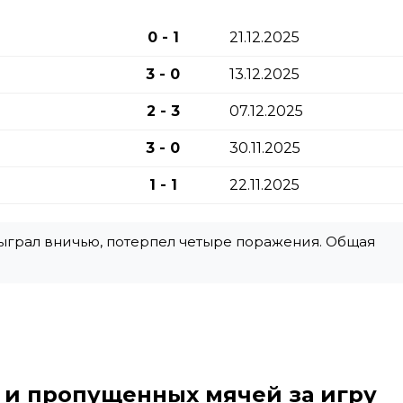
0 - 1
21.12.2025
3 - 0
13.12.2025
2 - 3
07.12.2025
3 - 0
30.11.2025
1 - 1
22.11.2025
сыграл вничью, потерпел четыре поражения. Общая
 и пропущенных мячей за игру