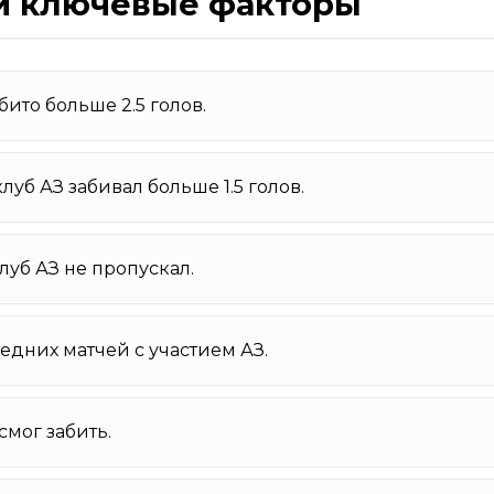
и ключевые факторы
бито больше 2.5 голов.
луб АЗ забивал больше 1.5 голов.
луб АЗ не пропускал.
ледних матчей с участием АЗ.
смог забить.