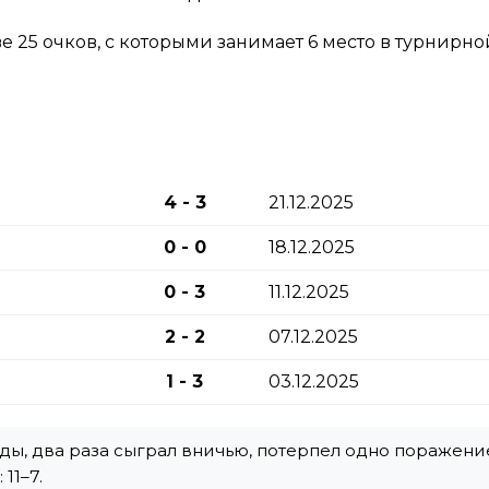
е 25 очков, с которыми занимает 6 место в турнирно
.
4 - 3
21.12.2025
0 - 0
18.12.2025
0 - 3
11.12.2025
2 - 2
07.12.2025
1 - 3
03.12.2025
ды, два раза сыграл вничью, потерпел одно поражени
11–7.