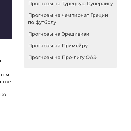
Прогнозы на Турецкую Суперлигу
Прогнозы на чемпионат Греции
по футболу
Прогнозы на Эредивизи
Прогнозы на Примейру
Прогнозы на Про-лигу ОАЭ
я
том,
нозе.
ько