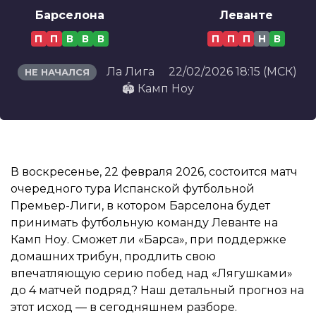
Барселона
Леванте
П
П
В
В
В
П
П
П
Н
В
Ла Лига
22/02/2026 18:15 (МСК)
НЕ НАЧАЛСЯ
🏟️ Камп Ноу
В воскресенье, 22 февраля 2026, состоится матч
очередного тура Испанской футбольной
Премьер-Лиги, в котором Барселона будет
принимать футбольную команду Леванте на
Камп Ноу. Сможет ли «Барса», при поддержке
домашних трибун, продлить свою
впечатляющую серию побед над «Лягушками»
до 4 матчей подряд? Наш детальный прогноз на
этот исход — в сегодняшнем разборе.