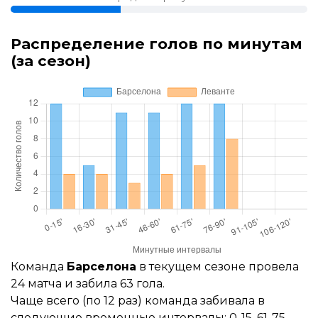
Распределение голов по минутам
(за сезон)
Команда
Барселона
в текущем сезоне провела
24 матча и забила 63 гола.
Чаще всего (по 12 раз) команда забивала в
следующие временные интервалы: 0-15, 61-75,