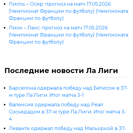
Лилль – Осер: прогноз на матч 17.05.2026
(Чемпионат Франции по футболу) (Чемпионата
Франции по футболу)
Лион – Ланс: прогноз на матч 17.05.2026
(Чемпионат Франции по футболу) (Чемпионата
Франции по футболу)
Последние новости Ла Лиги
Барселона одержала победу над Бетисом в 37-
м туре Ла Лиги. Итог матча 3-1
Валенсия одержала победу над Реал
Сосьедадом в 37-м туре Ла Лиги. Итог матча 3-
4
Леванте одержал победу над Мальоркой в 37-