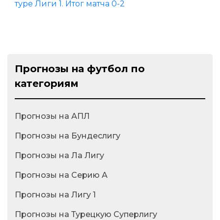
туре Лиги 1. Итог матча 0-2
Прогнозы на футбол по
категориям
Прогнозы на АПЛ
Прогнозы на Бундеслигу
Прогнозы на Ла Лигу
Прогнозы на Серию А
Прогнозы на Лигу 1
Прогнозы на Турецкую Суперлигу