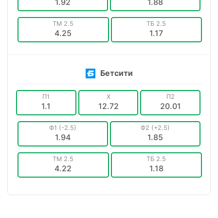
1.92
1.88
ТМ 2.5
ТБ 2.5
4.25
1.17
Бетсити
П1
X
П2
1.1
12.72
20.01
Ф1 (-2.5)
Ф2 (+2.5)
1.94
1.85
ТМ 2.5
ТБ 2.5
4.22
1.18