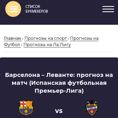
Главная
›
Прогнозы на спорт
›
Прогнозы на
Футбол
›
Прогнозы на Ла Лигу
Барселона – Леванте: прогноз на
матч (Испанская футбольная
Премьер-Лига)
vs