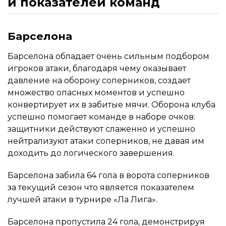
и показателей команд
Барселона
Барселона обладает очень сильным подбором
игроков атаки, благодаря чему оказывает
давление на оборону соперников, создает
множество опасных моментов и успешно
конвертирует их в забитые мячи. Оборона клуба
успешно помогает команде в наборе очков:
защитники действуют слаженно и успешно
нейтрализуют атаки соперников, не давая им
доходить до логического завершения.
Барселона забила 64 гола в ворота соперников
за текущий сезон что является показателем
лучшей атаки в турнире «Ла Лига».
Барселона пропустила 24 гола, демонстрируя