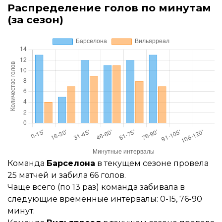
Распределение голов по минутам
(за сезон)
Команда
Барселона
в текущем сезоне провела
25 матчей и забила 66 голов.
Чаще всего (по 13 раз) команда забивала в
следующие временные интервалы: 0-15, 76-90
минут.