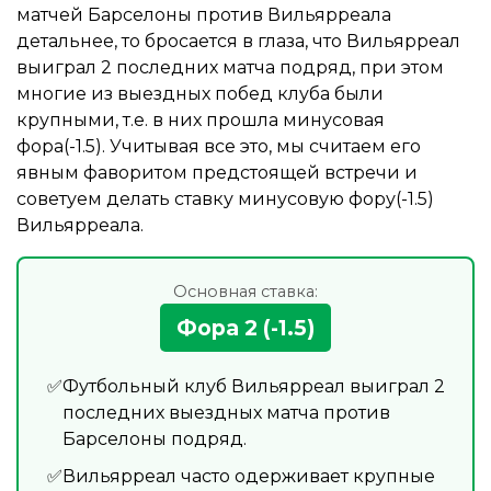
матчей Барселоны против Вильярреала
детальнее, то бросается в глаза, что Вильярреал
выиграл 2 последних матча подряд, при этом
многие из выездных побед клуба были
крупными, т.е. в них прошла минусовая
фора(-1.5). Учитывая все это, мы считаем его
явным фаворитом предстоящей встречи и
советуем делать ставку минусовую фору(-1.5)
Вильярреала.
Основная ставка:
Фора 2 (-1.5)
Футбольный клуб Вильярреал выиграл 2
последних выездных матча против
Барселоны подряд.
Вильярреал часто одерживает крупные