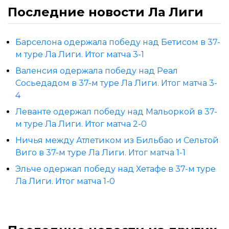
Последние новости Ла Лиги
Барселона одержала победу над Бетисом в 37-
м туре Ла Лиги. Итог матча 3-1
Валенсия одержала победу над Реал
Сосьедадом в 37-м туре Ла Лиги. Итог матча 3-
4
Леванте одержал победу над Мальоркой в 37-
м туре Ла Лиги. Итог матча 2-0
Ничья между Атлетиком из Бильбао и Сельтой
Виго в 37-м туре Ла Лиги. Итог матча 1-1
Эльче одержал победу над Хетафе в 37-м туре
Ла Лиги. Итог матча 1-0