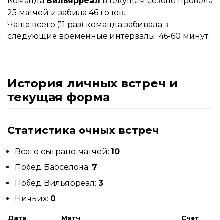
Команда
Вильярреал
в текущем сезоне провела
25 матчей и забила 46 голов.
Чаще всего (11 раз) команда забивала в
следующие временные интервалы: 46-60 минут.
История личных встреч и
текущая форма
Статистика очных встреч
Всего сыграно матчей:
10
Побед Барселона:
7
Побед Вильярреал:
3
Ничьих:
0
Дата
Матч
Счет