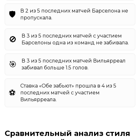
В 2 из 5 последних матчей Барселона не
🛡️
пропускала.
В 3 из 5 последних матчей с участием
🚫
Барселоны одна из команд не забивала.
В 3 из 5 последних матчей Вильярреал
🎯
забивал больше 1.5 голов.
Ставка «Обе забьют» прошла в 4 из 5
⚽️
последних матчей с участием
Вильярреала.
Сравнительный анализ стиля