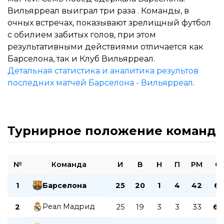
Вильярреал выиграл три раза . Команды, в
очных встречах, показывают зрелищный футбол
с обилием забитых голов, при этом
результативными действиями отличается как
Барселона, так и Клуб Вильярреал.
Детальная статистика и аналитика результов
последних матчей Барселона - Вильярреал
.
Турнирное положение команд
№
Команда
И
В
Н
П
РМ
О
1
Барселона
25
20
1
4
42
61
Реал Мадрид
2
25
19
3
3
33
60