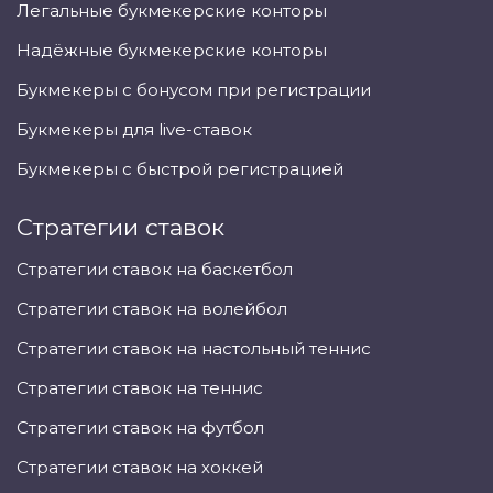
Легальные букмекерские конторы
Надёжные букмекерские конторы
Букмекеры с бонусом при регистрации
Букмекеры для live-ставок
Букмекеры с быстрой регистрацией
Стратегии ставок
Стратегии ставок на баскетбол
Стратегии ставок на волейбол
Стратегии ставок на настольный теннис
Стратегии ставок на теннис
Стратегии ставок на футбол
Стратегии ставок на хоккей