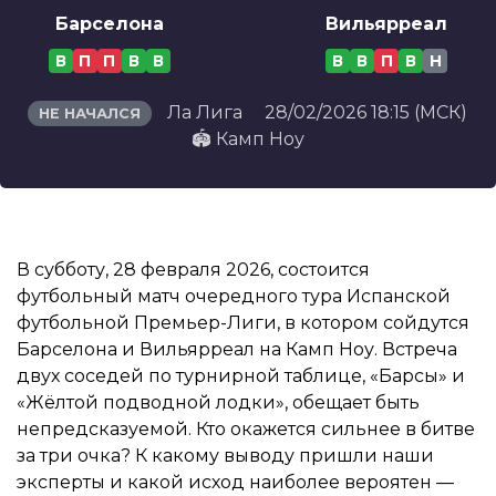
Барселона
Вильярреал
В
П
П
В
В
В
В
П
В
Н
Ла Лига
28/02/2026 18:15 (МСК)
НЕ НАЧАЛСЯ
🏟️ Камп Ноу
В субботу, 28 февраля 2026, состоится
футбольный матч очередного тура Испанской
футбольной Премьер-Лиги, в котором сойдутся
Барселона и Вильярреал на Камп Ноу. Встреча
двух соседей по турнирной таблице, «Барсы» и
«Жёлтой подводной лодки», обещает быть
непредсказуемой. Кто окажется сильнее в битве
за три очка? К какому выводу пришли наши
эксперты и какой исход наиболее вероятен —