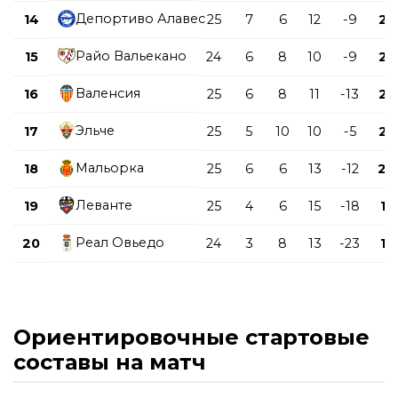
Депортиво Алавес
14
25
7
6
12
-9
27
Райо Вальекано
15
24
6
8
10
-9
26
Валенсия
16
25
6
8
11
-13
26
Эльче
17
25
5
10
10
-5
25
Мальорка
18
25
6
6
13
-12
24
Леванте
19
25
4
6
15
-18
18
Реал Овьедо
20
24
3
8
13
-23
17
Ориентировочные стартовые
составы на матч