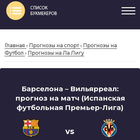
Главная
›
Прогнозы на спорт
›
Прогнозы на
Футбол
›
Прогнозы на Ла Лигу
Барселона – Вильярреал:
прогноз на матч (Испанская
футбольная Премьер-Лига)
vs