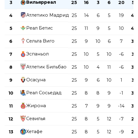
Вильярреал
3
25
16
3
6
20
51
Атлетико Мадрид
4
25
14
6
5
19
48
Реал Бетис
5
25
11
9
5
10
42
Сельта Виго
6
25
9
10
6
7
37
Эспаньол
7
25
10
5
10
-6
35
Атлетик Бильбао
8
25
10
4
11
-6
34
Осасуна
9
25
9
6
10
1
33
Реал Сосьедад
10
25
8
8
9
-1
32
Жирона
11
25
7
9
9
-14
30
Севилья
12
25
8
5
12
-7
29
Хетафе
13
25
8
5
12
-9
29