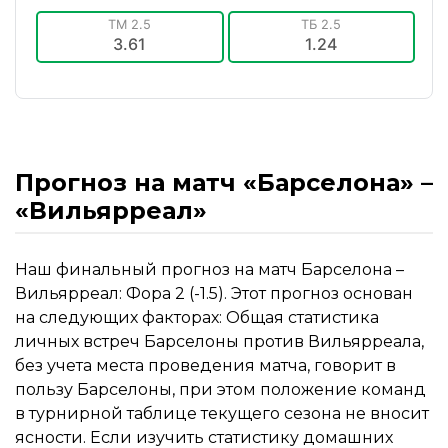
ТМ 2.5
ТБ 2.5
3.61
1.24
Прогноз на матч «Барселона» –
«Вильярреал»
Наш финальный прогноз на матч Барселона –
Вильярреал: Фора 2 (-1.5). Этот прогноз основан
на следующих факторах: Общая статистика
личных встреч Барселоны против Вильярреала,
без учета места проведения матча, говорит в
пользу Барселоны, при этом положение команд
в турнирной таблице текущего сезона не вносит
ясности. Если изучить статистику домашних