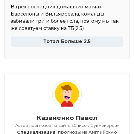
В трех последних домашних матчах
Барселоны и Вильярреала, команды
забивали три и более гола, поэтому мы так
же советуем ставку на ТБ(2.5)
Тотал Больше 2.5
Казаненко Павел
Автор прогнозов на сайте «Список Букмекеров»
Специализация:
прогнозы на Английскую