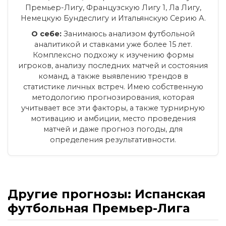
Премьер-Лигу, Французскую Лигу 1, Ла Лигу,
Немецкую Бундеслигу и Итальянскую Серию А.
О себе:
Занимаюсь анализом футбольной
аналитикой и ставками уже более 15 лет.
Комплексно подхожу к изучению формы
игроков, анализу последних матчей и состояния
команд, а также выявлению трендов в
статистике личных встреч. Имею собственную
методологию прогнозирования, которая
учитывает все эти факторы, а также турнирную
мотивацию и амбиции, место проведения
матчей и даже прогноз погоды, для
определения результативности.
Другие прогнозы: Испанская
футбольная Премьер-Лига