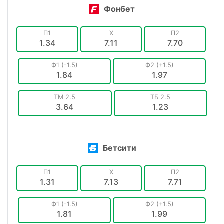
Фонбет
П1
X
П2
1.34
7.11
7.70
Ф1 (-1.5)
Ф2 (+1.5)
1.84
1.97
ТМ 2.5
ТБ 2.5
3.64
1.23
Бетсити
П1
X
П2
1.31
7.13
7.71
Ф1 (-1.5)
Ф2 (+1.5)
1.81
1.99