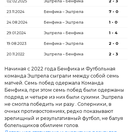
02.02.2025
Эштрела – Бенфика
2 - 3
23.11.2024
Бенфика – Эштрела
7 - 0
24.08.2024
Бенфика – Эштрела
1 - 0
29.01.2024
Эштрела – Бенфика
1 - 4
19.08.2023
Бенфика – Эштрела
2 - 0
20.11.2022
Эштрела – Бенфика
2 - 3
Начиная с 2022 года Бенфика и Футбольная
команда Эштрела сыграли между собой семь
матчей. Семь побед одержала Команда
Бенфика, при этом семь побед были одержаны
подряд и четыре из них были сухими. Эштрела
не смогла победить ни разу . Соперники, в
очных противостояниях, редко показывают
зрелищный и результативный футбол, не балуя
болельщиков обилием голов.