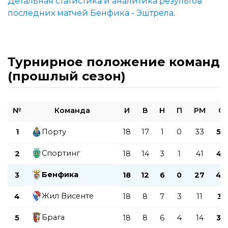
Детальная статистика и аналитика результов
последних матчей Бенфика - Эштрела
.
Турнирное положение команд
(прошлый сезон)
№
Команда
И
В
Н
П
РМ
О
1
Порту
18
17
1
0
33
52
Спортинг
2
18
14
3
1
41
45
Бенфика
3
18
12
6
0
27
42
Жил Висенте
4
18
8
7
3
11
31
Брага
5
18
8
6
4
14
30