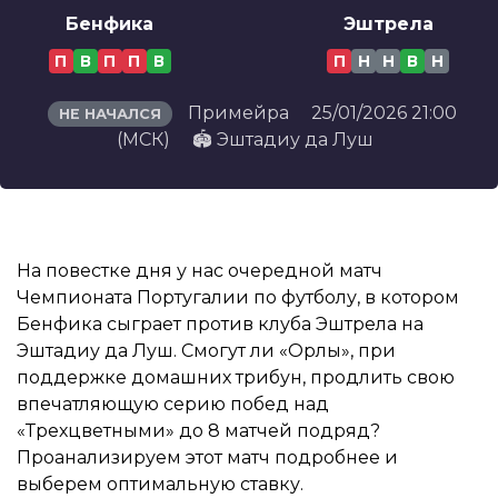
Бенфика
Эштрела
П
В
П
П
В
П
Н
Н
В
Н
Примейра
25/01/2026 21:00
НЕ НАЧАЛСЯ
(МСК)
🏟️ Эштадиу да Луш
На повестке дня у нас очередной матч
Чемпионата Португалии по футболу, в котором
Бенфика сыграет против клуба Эштрела на
Эштадиу да Луш. Смогут ли «Орлы», при
поддержке домашних трибун, продлить свою
впечатляющую серию побед над
«Трехцветными» до 8 матчей подряд?
Проанализируем этот матч подробнее и
выберем оптимальную ставку.