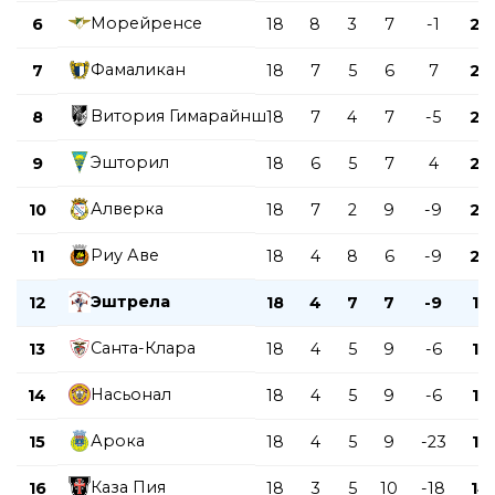
Морейренсе
6
18
8
3
7
-1
27
Фамаликан
7
18
7
5
6
7
26
Витория Гимарайнш
8
18
7
4
7
-5
25
Эшторил
9
18
6
5
7
4
23
Алверка
10
18
7
2
9
-9
23
Риу Аве
11
18
4
8
6
-9
20
Эштрела
12
18
4
7
7
-9
19
Санта-Клара
13
18
4
5
9
-6
17
Насьонал
14
18
4
5
9
-6
17
Арока
15
18
4
5
9
-23
17
Каза Пия
16
18
3
5
10
-18
14