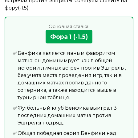
встречах против Эштрелы, советуем ставить на
фору(-1.5).
Основная ставка:
Фора 1 (-1.5)
Бенфика является явным фаворитом
матча: он доминимрует как в общей
истории личных встреч против Эштрелы,
без учета места проведения игр, так и в
домашних матчах против данного
соперника, а также находится выше в
турнирной таблице.
Футбольный клуб Бенфика выиграл 3
последних домашних матча против
Эштрелы подряд.
Общая победная серия Бенфики над