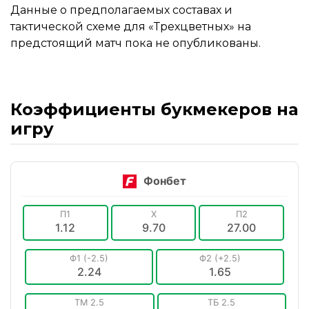
Данные о предполагаемых составах и
тактической схеме для «Трехцветных» на
предстоящий матч пока не опубликованы.
Коэффициенты букмекеров на
игру
Фонбет
П1
X
П2
1.12
9.70
27.00
Ф1 (-2.5)
Ф2 (+2.5)
2.24
1.65
ТМ 2.5
ТБ 2.5