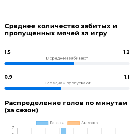
Среднее количество забитых и
пропущенных мячей за игру
1.5
1.2
В среднем забивают
0.9
1.1
В среднем пропускают
Распределение голов по минутам
(за сезон)