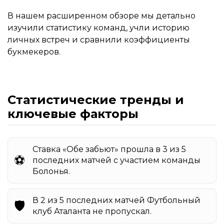
В нашем расширенном обзоре мы детально
изучили статистику команд, учли историю
личных встреч и сравнили коэффициенты
букмекеров.
Статистические тренды и
ключевые факторы
Ставка «Обе забьют» прошла в 3 из 5
⚽️
последних матчей с участием команды
Болонья.
В 2 из 5 последних матчей Футбольный
🛡️
клуб Аталанта не пропускал.