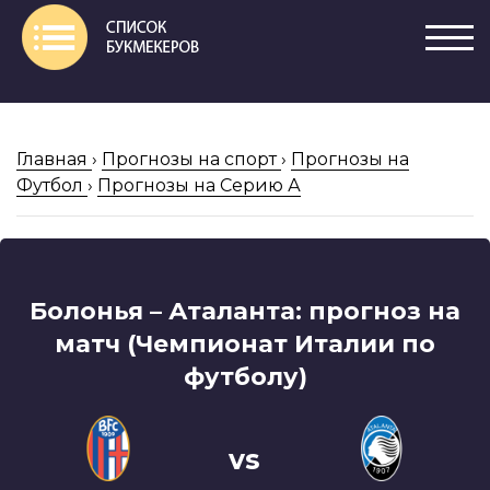
Главная
›
Прогнозы на спорт
›
Прогнозы на
Футбол
›
Прогнозы на Серию А
Болонья – Аталанта: прогноз на
матч (Чемпионат Италии по
футболу)
vs