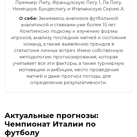
Премьер-Лигу, Французскую Лигу 1, Ла Лигу,
Немецкую Бундеслигу и Итальянскую Серию А.
О себе:
Занимаюсь анализом футбольной
аналитикой и ставками уже более 15 лет.
Комплексно подхожу к изучению формы
игроков, анализу последних матчей и состояния
команд, а также выявлению трендов в
статистике личных встреч. Имею собственную
методологию прогнозирования, которая
учитывает все эти факторы, а также турнирную
мотивацию и амбиции, место проведения
матчей и даже прогноз погоды, для
определения результативности.
Актуальные прогнозы:
Чемпионат Италии по
футболу