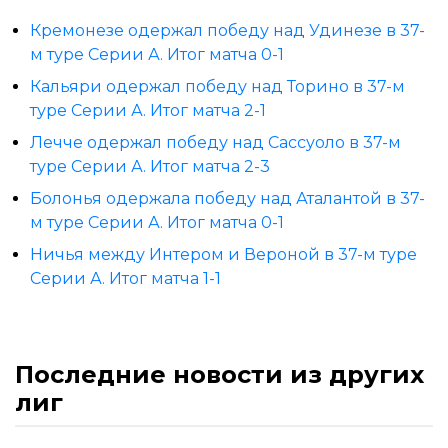
Кремонезе одержал победу над Удинезе в 37-
м туре Серии А. Итог матча 0-1
Кальяри одержал победу над Торино в 37-м
туре Серии А. Итог матча 2-1
Лечче одержал победу над Сассуоло в 37-м
туре Серии А. Итог матча 2-3
Болонья одержала победу над Аталантой в 37-
м туре Серии А. Итог матча 0-1
Ничья между Интером и Вероной в 37-м туре
Серии А. Итог матча 1-1
Последние новости из других
лиг