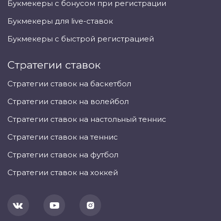
Букмекеры с бонусом при регистрации
Букмекеры для live-ставок
Букмекеры с быстрой регистрацией
Стратегии ставок
Стратегии ставок на баскетбол
Стратегии ставок на волейбол
Стратегии ставок на настольный теннис
Стратегии ставок на теннис
Стратегии ставок на футбол
Стратегии ставок на хоккей