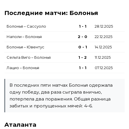
Последние матчи: Болонья
Болонья – Сассуоло
1 - 1
28.12.2025
Наполи – Болонья
2 - 0
22.12.2025
Болонья – Ювентус
0 - 1
14.12.2025
Сельта Виго – Болонья
1 - 2
11.12.2025
Лацио – Болонья
1 - 1
07.12.2025
В последних пяти матчах Болонья одержала
одну победу, два раза сыграла вничью,
потерпела два поражения. Общая разница
забитых и пропущенных мячей: 4–6.
Аталанта