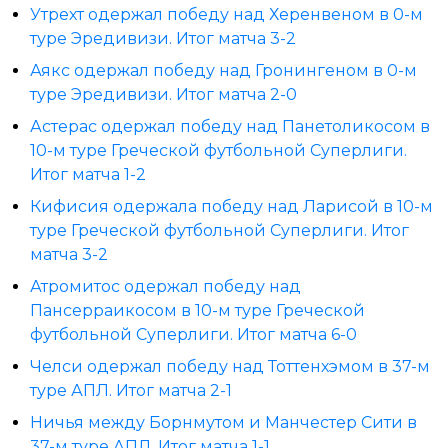
Утрехт одержал победу над Херенвеном в 0-м
туре Эредивизи. Итог матча 3-2
Аякс одержал победу над Гронингеном в 0-м
туре Эредивизи. Итог матча 2-0
Астерас одержал победу над Панетоликосом в
10-м туре Греческой футбольной Суперлиги.
Итог матча 1-2
Кифисия одержала победу над Ларисой в 10-м
туре Греческой футбольной Суперлиги. Итог
матча 3-2
Атромитос одержал победу над
Пансерраикосом в 10-м туре Греческой
футбольной Суперлиги. Итог матча 6-0
Челси одержал победу над Тоттенхэмом в 37-м
туре АПЛ. Итог матча 2-1
Ничья между Борнмутом и Манчестер Сити в
37-м туре АПЛ. Итог матча 1-1