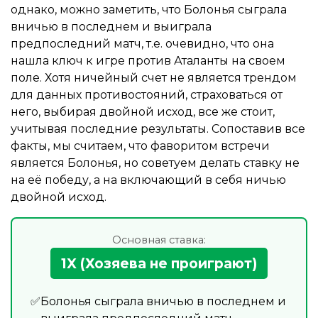
однако, можно заметить, что Болонья сыграла
вничью в последнем и выиграла
предпоследний матч, т.е. очевидно, что она
нашла ключ к игре против Аталанты на своем
поле. Хотя ничейный счет не является трендом
для данных противостояний, страховаться от
него, выбирая двойной исход, все же стоит,
учитывая последние результаты. Сопоставив все
факты, мы считаем, что фаворитом встречи
является Болонья, но советуем делать ставку не
на её победу, а на включающий в себя ничью
двойной исход.
Основная ставка:
1X (Хозяева не проиграют)
Болонья cыграла вничью в последнем и