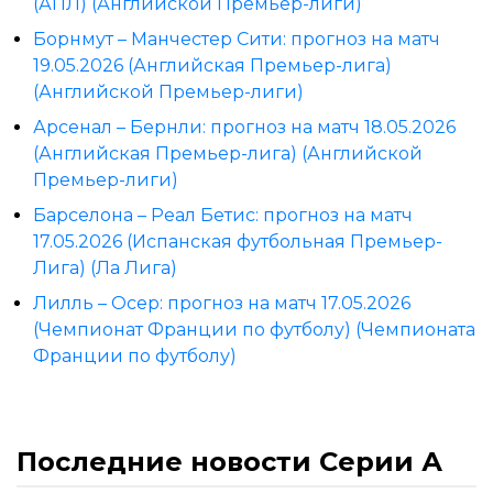
(АПЛ) (Английской Премьер-лиги)
Борнмут – Манчестер Сити: прогноз на матч
19.05.2026 (Английская Премьер-лига)
(Английской Премьер-лиги)
Арсенал – Бернли: прогноз на матч 18.05.2026
(Английская Премьер-лига) (Английской
Премьер-лиги)
Барселона – Реал Бетис: прогноз на матч
17.05.2026 (Испанская футбольная Премьер-
Лига) (Ла Лига)
Лилль – Осер: прогноз на матч 17.05.2026
(Чемпионат Франции по футболу) (Чемпионата
Франции по футболу)
Последние новости Серии А