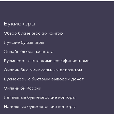
Букмекеры
Обзор букмекерских контор
Лучшие букмекеры
Онлайн бк без паспорта
Букмекеры с высокими коэффициентами
Онлайн бк с минимальным депозитом
Букмекеры с быстрым выводом денег
Онлайн бк России
Легальные букмекерские конторы
Надёжные букмекерские конторы