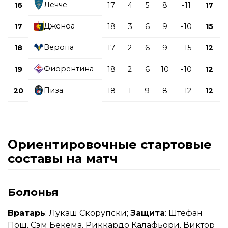
Лечче
16
17
4
5
8
-11
17
Дженоа
17
18
3
6
9
-10
15
Верона
18
17
2
6
9
-15
12
Фиорентина
19
18
2
6
10
-10
12
Пиза
20
18
1
9
8
-12
12
Ориентировочные стартовые
составы на матч
Болонья
Вратарь
: Лукаш Скорупски;
Защита
: Штефан
Пош, Сэм Бёкема, Риккардо Калафьори, Виктор