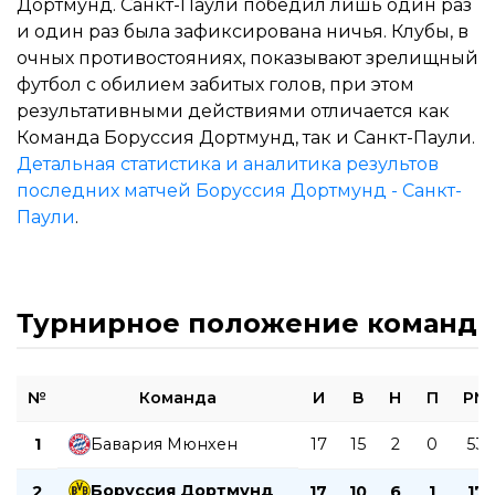
Дортмунд. Санкт-Паули победил лишь один раз
и один раз была зафиксирована ничья. Клубы, в
очных противостояниях, показывают зрелищный
футбол с обилием забитых голов, при этом
результативными действиями отличается как
Команда Боруссия Дортмунд, так и Санкт-Паули.
Детальная статистика и аналитика результов
последних матчей Боруссия Дортмунд - Санкт-
Паули
.
Турнирное положение команд
№
Команда
И
В
Н
П
РМ
1
Бавария Мюнхен
17
15
2
0
53
Боруссия Дортмунд
2
17
10
6
1
17