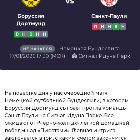
vs
Боруссия
Санкт-Паули
Дортмунд
П
Н
Н
В
Н
В
Н
В
Н
Н
Немецкая Бундеслига
НЕ НАЧАЛСЯ
17/01/2026 17:30 (МСК)
🏟️ Сигнал Идуна Парк
На повестке дня у нас очередной матч
Немецкой футбольной Бундеслиги, в котором
Боруссия Дортмунд сыграет против команды
Санкт-Паули на Сигнал Идуна Парке. Все
ожидают от «Чёрно-жёлтых» легкой домашней
победы над «Пиратами». Главная интрига
заключается в том, с каким счетом закончится