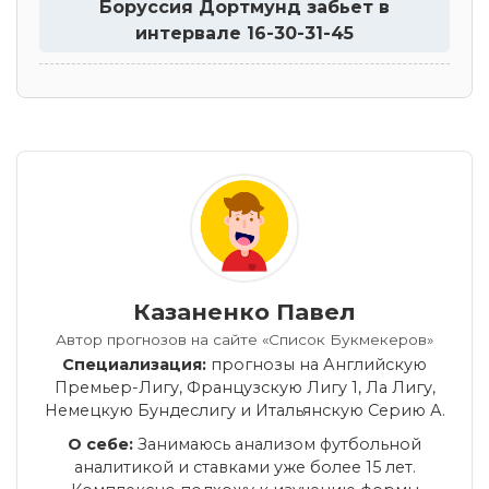
Боруссия Дортмунд забьет в
интервале 16-30-31-45
Казаненко Павел
Автор прогнозов на сайте «Список Букмекеров»
Специализация:
прогнозы на Английскую
Премьер-Лигу, Французскую Лигу 1, Ла Лигу,
Немецкую Бундеслигу и Итальянскую Серию А.
О себе:
Занимаюсь анализом футбольной
аналитикой и ставками уже более 15 лет.