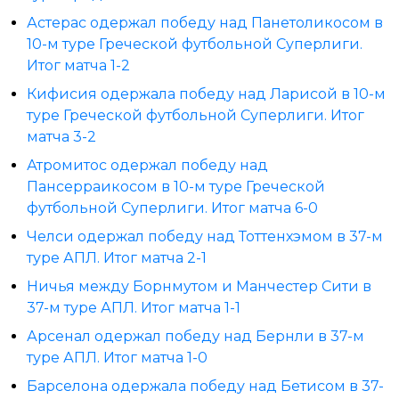
Астерас одержал победу над Панетоликосом в
10-м туре Греческой футбольной Суперлиги.
Итог матча 1-2
Кифисия одержала победу над Ларисой в 10-м
туре Греческой футбольной Суперлиги. Итог
матча 3-2
Атромитос одержал победу над
Пансерраикосом в 10-м туре Греческой
футбольной Суперлиги. Итог матча 6-0
Челси одержал победу над Тоттенхэмом в 37-м
туре АПЛ. Итог матча 2-1
Ничья между Борнмутом и Манчестер Сити в
37-м туре АПЛ. Итог матча 1-1
Арсенал одержал победу над Бернли в 37-м
туре АПЛ. Итог матча 1-0
Барселона одержала победу над Бетисом в 37-