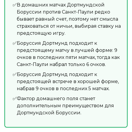
В домашних матчах Дортмундской
Боруссии против Санкт-Паули редко
бывает равный счет, поэтому нет смысла
страховаться от ничьи, выбирая ставку на
предстоящую игру.
Боруссия Дортмунд подходит к
предстоящему матчу в лучшей форме: 9
очков в последних пяти матчах, тогда как
Санкт-Паули набрал только 6 очков.
Боруссия Дортмунд подходит к
предстоящей встрече в хорошей форме,
набрав 9 очков в последних 5 матчах.
Фактор домашнего поля станет
дополнительным преимуществом для
Дортмундской Боруссии.