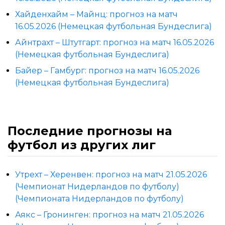
Хайденхайм – Майнц: прогноз на матч
16.05.2026 (Немецкая футбольная Бундеслига)
Айнтрахт – Штутгарт: прогноз на матч 16.05.2026
(Немецкая футбольная Бундеслига)
Байер – Гамбург: прогноз на матч 16.05.2026
(Немецкая футбольная Бундеслига)
Последние прогнозы на
футбол из других лиг
Утрехт – Херенвен: прогноз на матч 21.05.2026
(Чемпионат Нидерландов по футболу)
(Чемпионата Нидерландов по футболу)
Аякс – Гронинген: прогноз на матч 21.05.2026