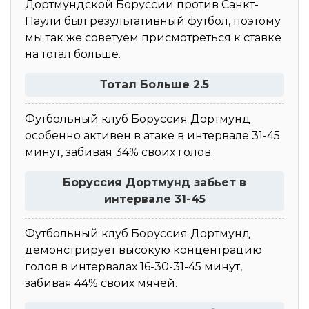
Дортмундской Боруссии против Санкт-
Паули был результативный футбол, поэтому
мы так же советуем присмотреться к ставке
на тотал больше.
Тотал Больше 2.5
Футбольный клуб Боруссия Дортмунд
особенно активен в атаке в интервале 31-45
минут, забивая 34% своих голов.
Боруссия Дортмунд забьет в
интервале 31-45
Футбольный клуб Боруссия Дортмунд
демонстрирует высокую концентрацию
голов в интервалах 16-30-31-45 минут,
забивая 44% своих мячей.