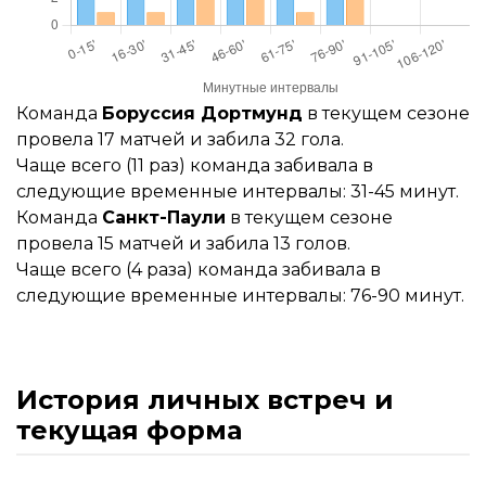
Команда
Боруссия Дортмунд
в текущем сезоне
провела 17 матчей и забила 32 гола.
Чаще всего (11 раз) команда забивала в
следующие временные интервалы: 31-45 минут.
Команда
Санкт-Паули
в текущем сезоне
провела 15 матчей и забила 13 голов.
Чаще всего (4 раза) команда забивала в
следующие временные интервалы: 76-90 минут.
История личных встреч и
текущая форма