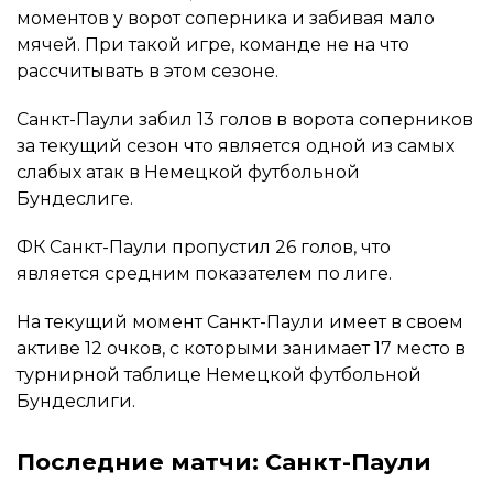
моментов у ворот соперника и забивая мало
мячей. При такой игре, команде не на что
рассчитывать в этом сезоне.
Санкт-Паули забил 13 голов в ворота соперников
за текущий сезон что является одной из самых
слабых атак в Немецкой футбольной
Бундеслиге.
ФК Санкт-Паули пропустил 26 голов, что
является средним показателем по лиге.
На текущий момент Санкт-Паули имеет в своем
активе 12 очков, с которыми занимает 17 место в
турнирной таблице Немецкой футбольной
Бундеслиги.
Последние матчи: Санкт-Паули