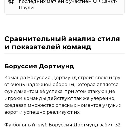
⚽️
последних матчей с участием ФК Санкт-
Паули.
Сравнительный анализ стиля
и показателей команд
Боруссия Дортмунд
Команда Боруссия Дортмунд строит свою игру
от очень надежной обороны, которая является
фундаментом её успеха, при этом атакующие
игроки команды действуют так же уверенно,
создавая множество опасных моментов у чужих
ворот и успешно реализуют их.
Футбольный клуб Боруссия Дортмунд забил 32