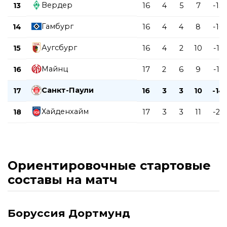
Вердер
13
16
4
5
7
-13
Гамбург
14
16
4
4
8
-10
Аугсбург
15
16
4
2
10
-15
Майнц
16
17
2
6
9
-12
Санкт-Паули
17
16
3
3
10
-14
Хайденхайм
18
17
3
3
11
-22
Ориентировочные стартовые
составы на матч
Боруссия Дортмунд