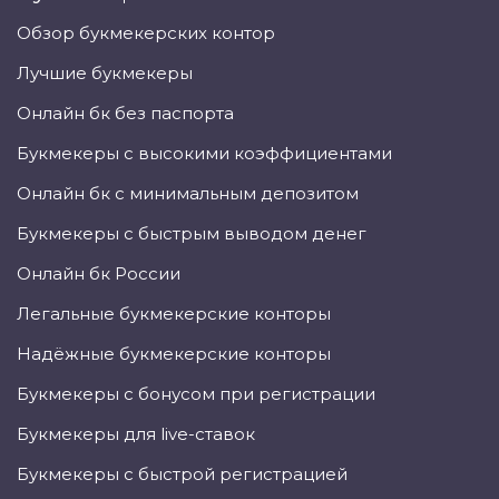
Обзор букмекерских контор
Лучшие букмекеры
Онлайн бк без паспорта
Букмекеры с высокими коэффициентами
Онлайн бк с минимальным депозитом
Букмекеры с быстрым выводом денег
Онлайн бк России
Легальные букмекерские конторы
Надёжные букмекерские конторы
Букмекеры с бонусом при регистрации
Букмекеры для live-ставок
Букмекеры с быстрой регистрацией