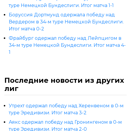
туре Немецкой Бундеслиги. Итог матча 1-1
Боруссия Дортмунд одержала победу над
Вердером в 34-м туре Немецкой Бундеслиги.
Итог матча 0-2
Фрайбург одержал победу над Лейпцигом в
34-м туре Немецкой Бундеслиги. Итог матча 4-
1
Последние новости из других
лиг
Утрехт одержал победу над Херенвеном в 0-м
туре Эредивизи. Итог матча 3-2
Аякс одержал победу над Гронингеном в 0-м
туре Эредивизи. Итог матча 2-0