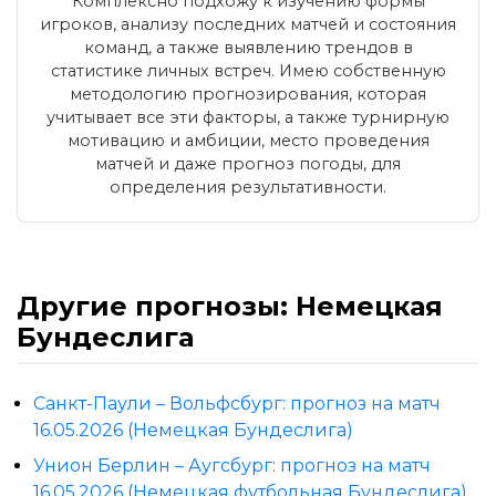
Комплексно подхожу к изучению формы
игроков, анализу последних матчей и состояния
команд, а также выявлению трендов в
статистике личных встреч. Имею собственную
методологию прогнозирования, которая
учитывает все эти факторы, а также турнирную
мотивацию и амбиции, место проведения
матчей и даже прогноз погоды, для
определения результативности.
Другие прогнозы: Немецкая
Бундеслига
Санкт-Паули – Вольфсбург: прогноз на матч
16.05.2026 (Немецкая Бундеслига)
Унион Берлин – Аугсбург: прогноз на матч
16.05.2026 (Немецкая футбольная Бундеслига)