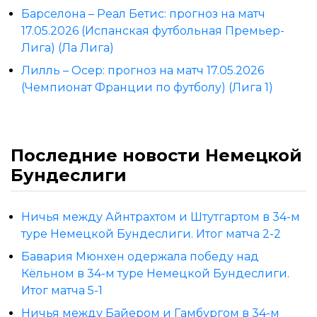
Барселона – Реал Бетис: прогноз на матч
17.05.2026 (Испанская футбольная Премьер-
Лига) (Ла Лига)
Лилль – Осер: прогноз на матч 17.05.2026
(Чемпионат Франции по футболу) (Лига 1)
Последние новости Немецкой
Бундеслиги
Ничья между Айнтрахтом и Штутгартом в 34-м
туре Немецкой Бундеслиги. Итог матча 2-2
Бавария Мюнхен одержала победу над
Кёльном в 34-м туре Немецкой Бундеслиги.
Итог матча 5-1
Ничья между Байером и Гамбургом в 34-м