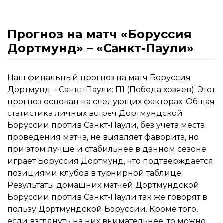
Прогноз на матч «Боруссия
Дортмунд» – «Санкт-Паули»
Наш финальный прогноз на матч Боруссия
Дортмунд – Санкт-Паули: П1 (Победа хозяев). Этот
прогноз основан на следующих факторах: Общая
статистика личных встреч Дортмундской
Боруссии против Санкт-Паули, без учета места
проведения матча, не выявляет фаворита, но
при этом лучше и стабильнее в данном сезоне
играет Боруссия Дортмунд, что подтверждается
позициями клубов в турнирной таблице.
Результаты домашних матчей Дортмундской
Боруссии против Санкт-Паули так же говорят в
пользу Дортмундской Боруссии. Кроме того,
если взглянуть на них внимательнее, то можно