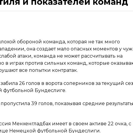
тиля и показателей команд
лохой обороной команда, которая не так много
 нападении, она создает мало опасных моментов у чу
 слабой атаки, команда не может рассчитывать на
но в играх против сильных команд, которые оказыва
рушают все попытки контратак.
абила 26 голов в ворота соперников за текущий се
й футбольной Бундеслиге.
ропустила 39 голов, показывая средние результаты
ия Менхенгладбах имеет в своем активе 22 очка, с
лице Немецкой футбольной Бундеслиги.