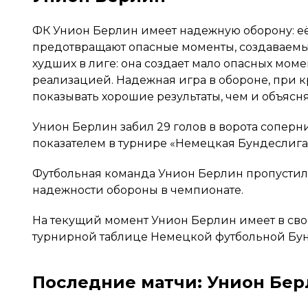
ФК Унион Берлин имеет надежную оборону: е
предотвращают опасные моменты, создаваемые
худших в лиге: она создает мало опасных моме
реализацией. Надежная игра в обороне, при к
показывать хорошие результаты, чем и объясн
Унион Берлин забил 29 голов в ворота соперн
показателем в турнире «Немецкая Бундеслига
Футбольная команда Унион Берлин пропустила 
надежности обороны в чемпионате.
На текущий момент Унион Берлин имеет в свое
турнирной таблице Немецкой футбольной Бу
Последние матчи: Унион Бе