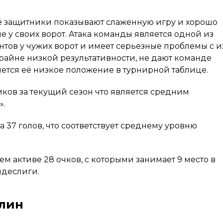
ё защитники показывают слаженную игру и хорошо
 у своих ворот. Атака команды является одной из
нтов у чужих ворот и имеет серьезные проблемы с и
райне низкой результативности, не дают команде
яется её низкое положение в турнирной таблице.
иков за текущий сезон что является средним
».
37 голов, что соответствует среднему уровню
м активе 28 очков, с которыми занимает 9 место в
ндеслиги.
рлин