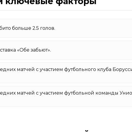
и ключевые факторы
бито больше 2.5 голов.
ставка «Обе забьют».
следних матчей с участием футбольного клуба Борусс
следних матчей с участием футбольной команды Уни