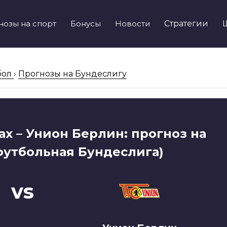
нозы на спорт
Бонусы
Новости
Стратегии
бол
›
Прогнозы на Бундеслигу
х – Унион Берлин: прогноз на
футбольная Бундеслига)
vs