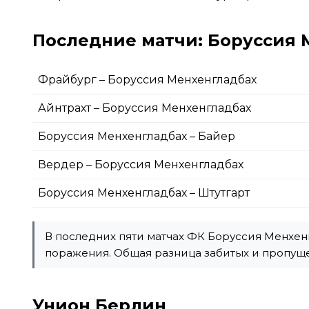
Последние матчи: Боруссия 
Фрайбург – Боруссия Менхенгладбах
Айнтрахт – Боруссия Менхенгладбах
Боруссия Менхенгладбах – Байер
Вердер – Боруссия Менхенгладбах
Боруссия Менхенгладбах – Штутгарт
В последних пяти матчах ФК Боруссия Менхенг
поражения. Общая разница забитых и пропуще
Унион Берлин