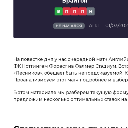
Брайтон
В
П
П
П
Н
АПЛ
01/03/202
НЕ НАЧАЛСЯ
На повестке дня у нас очередной матч Англий
ФК Ноттингем Форест на Фалмер Стэдиум. Встр
«Лесников», обещает быть непредсказуемой. Кт
Проанализируем этот матч подробнее и выбер
В этом материале мы разберем текущую форму
предложим несколько оптимальных ставок на 