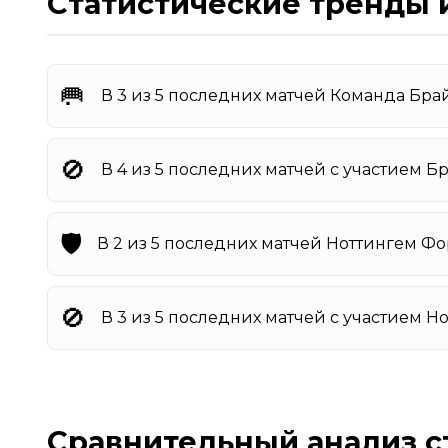
Статистические тренды 
🥅
В 3 из 5 последних матчей Команда Брай
🚫
В 4 из 5 последних матчей с участием Б
🛡️
В 2 из 5 последних матчей Ноттингем Фо
🚫
В 3 из 5 последних матчей с участием Н
Сравнительный анализ с