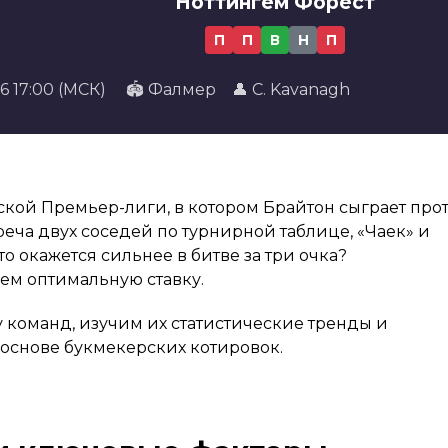
Ноттингем Форест
П
П
В
Н
П
6 17:00 (МСК)
🏟️ Фалмер
👤 C. Kavanagh
ской Премьер-лиги, в котором Брайтон сыграет про
еча двух соседей по турнирной таблице, «Чаек» и
о окажется сильнее в битве за три очка?
ем оптимальную ставку.
 команд, изучим их статистические тренды и
основе букмекерских котировок.