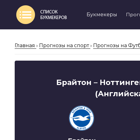
Букмекеры
Прог
Главная
›
Прогнозы на спорт
›
Прогнозы на Фут
Брайтон – Ноттинге
(Английск