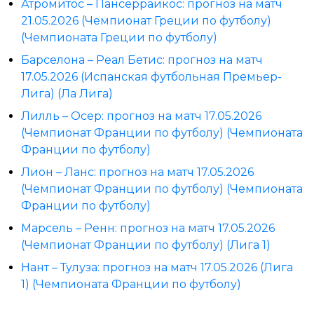
Атромитос – Пансерраикос: прогноз на матч
21.05.2026 (Чемпионат Греции по футболу)
(Чемпионата Греции по футболу)
Барселона – Реал Бетис: прогноз на матч
17.05.2026 (Испанская футбольная Премьер-
Лига) (Ла Лига)
Лилль – Осер: прогноз на матч 17.05.2026
(Чемпионат Франции по футболу) (Чемпионата
Франции по футболу)
Лион – Ланс: прогноз на матч 17.05.2026
(Чемпионат Франции по футболу) (Чемпионата
Франции по футболу)
Марсель – Ренн: прогноз на матч 17.05.2026
(Чемпионат Франции по футболу) (Лига 1)
Нант – Тулуза: прогноз на матч 17.05.2026 (Лига
1) (Чемпионата Франции по футболу)