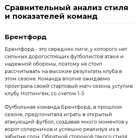
Сравнительный анализ стиля
и показателей команд
Брентфорд
Брентфорд - это середняк лиги, у которого нет
сильных дорогостоящих футболистов атаки и
надежной обороны, поэтому не стоит
рассчитывать на высокие результаты клуба в
этом сезоне. Команда вполне ожидаемо
проиграла своей стартовый матч сезона, уступив
клубу Ноттингем, со счетом 1-3.
Футбольная команда Брентфорд, в прошлом
сезоне, предпочитала играть в открытый
атакующий футбол, создавая много моментов у
ворот соперников и успешно реализуя их в
забитые голы. Обратной стороной такого стиля