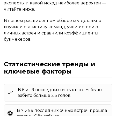
эксперты и какой исход наиболее вероятен —
читайте ниже.
В нашем расширенном обзоре мы детально
изучили статистику команд, учли историю
личных встреч и сравнили коэффициенты
букмекеров.
Статистические тренды и
ключевые факторы
В 6 из 9 последних очных встреч было
📈
забито больше 2.5 голов.
В 7 из 9 последних очных встреч прошла
⚽️