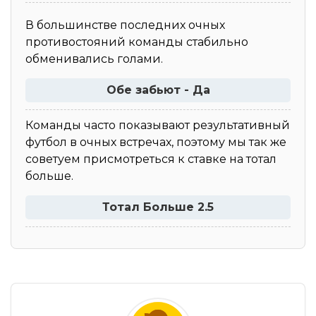
В большинстве последних очных
противостояний команды стабильно
обменивались голами.
Обе забьют - Да
Команды часто показывают результативный
футбол в очных встречах, поэтому мы так же
советуем присмотреться к ставке на тотал
больше.
Тотал Больше 2.5