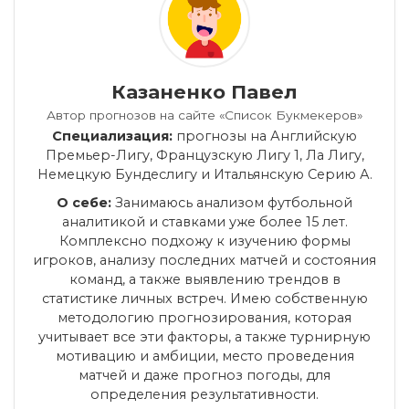
Казаненко Павел
Автор прогнозов на сайте «Список Букмекеров»
Специализация:
прогнозы на Английскую
Премьер-Лигу, Французскую Лигу 1, Ла Лигу,
Немецкую Бундеслигу и Итальянскую Серию А.
О себе:
Занимаюсь анализом футбольной
аналитикой и ставками уже более 15 лет.
Комплексно подхожу к изучению формы
игроков, анализу последних матчей и состояния
команд, а также выявлению трендов в
статистике личных встреч. Имею собственную
методологию прогнозирования, которая
учитывает все эти факторы, а также турнирную
мотивацию и амбиции, место проведения
матчей и даже прогноз погоды, для
определения результативности.