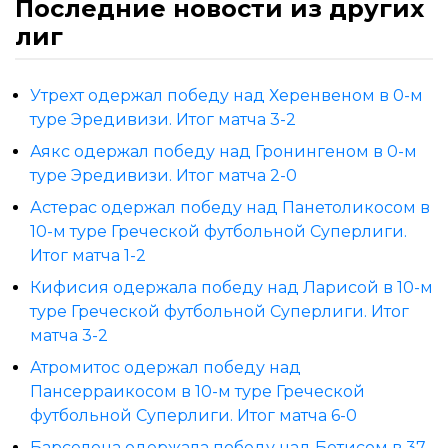
Последние новости из других
лиг
Утрехт одержал победу над Херенвеном в 0-м
туре Эредивизи. Итог матча 3-2
Аякс одержал победу над Гронингеном в 0-м
туре Эредивизи. Итог матча 2-0
Астерас одержал победу над Панетоликосом в
10-м туре Греческой футбольной Суперлиги.
Итог матча 1-2
Кифисия одержала победу над Ларисой в 10-м
туре Греческой футбольной Суперлиги. Итог
матча 3-2
Атромитос одержал победу над
Пансерраикосом в 10-м туре Греческой
футбольной Суперлиги. Итог матча 6-0
Барселона одержала победу над Бетисом в 37-