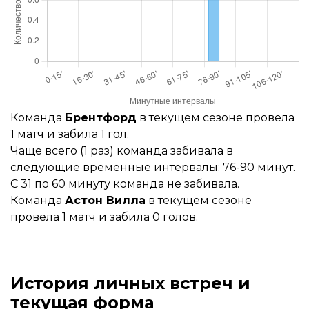
Команда
Брентфорд
в текущем сезоне провела
1 матч и забила 1 гол.
Чаще всего (1 раз) команда забивала в
следующие временные интервалы: 76-90 минут.
С 31 по 60 минуту команда не забивала.
Команда
Астон Вилла
в текущем сезоне
провела 1 матч и забила 0 голов.
История личных встреч и
текущая форма