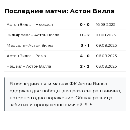
Последние матчи: Астон Вилла
Астон Вилла – Ньюкасл
0 - 0
16.08.2025
Вильярреал – Астон Вилла
0 - 2
10.08.2025
Марсель – Астон Вилла
3 - 1
09.08.2025
Астон Вилла – Рома
4 - 0
06.08.2025
Нэшвил – Астон Вилла
2 - 2
03.08.2025
В последних пяти матчах ФК Астон Вилла
одержал две победы, два раза сыграл вничью,
потерпел одно поражение. Общая разница
забитых и пропущенных мячей: 9–5.