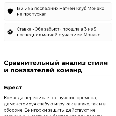
В 2 из 5 последних матчей Клуб Монако
🛡️
не пропускал.
Ставка «Обе забьют» прошла в 3 из 5
⚽️
последних матчей с участием Монако.
Сравнительный анализ стиля
и показателей команд
Брест
Команда переживает не лучшие времена,
демонстрируя слабую игру как в атаке, так и в
обороне. Её игроки защиты действуют не