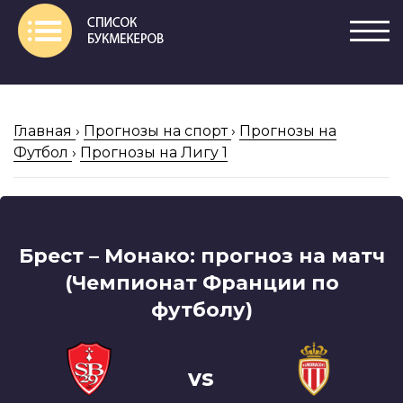
Главная
›
Прогнозы на спорт
›
Прогнозы на
Футбол
›
Прогнозы на Лигу 1
Брест – Монако: прогноз на матч
(Чемпионат Франции по
футболу)
vs