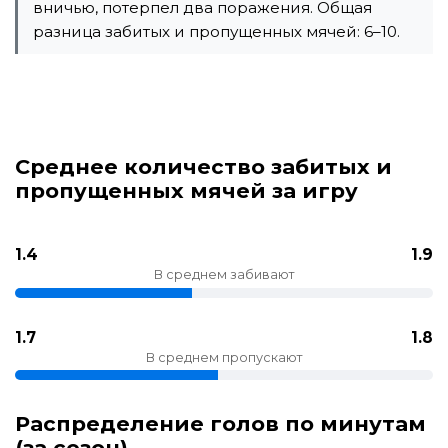
вничью, потерпел два поражения. Общая
разница забитых и пропущенных мячей: 6–10.
Среднее количество забитых и
пропущенных мячей за игру
1.4
1.9
В среднем забивают
1.7
1.8
В среднем пропускают
Распределение голов по минутам
(за сезон)