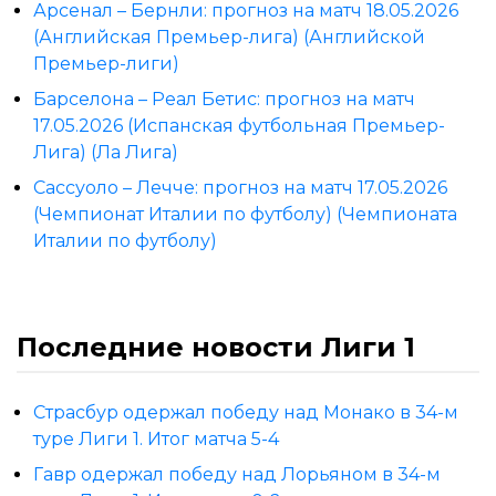
Арсенал – Бернли: прогноз на матч 18.05.2026
(Английская Премьер-лига) (Английской
Премьер-лиги)
Барселона – Реал Бетис: прогноз на матч
17.05.2026 (Испанская футбольная Премьер-
Лига) (Ла Лига)
Сассуоло – Лечче: прогноз на матч 17.05.2026
(Чемпионат Италии по футболу) (Чемпионата
Италии по футболу)
Последние новости Лиги 1
Страсбур одержал победу над Монако в 34-м
туре Лиги 1. Итог матча 5-4
Гавр одержал победу над Лорьяном в 34-м