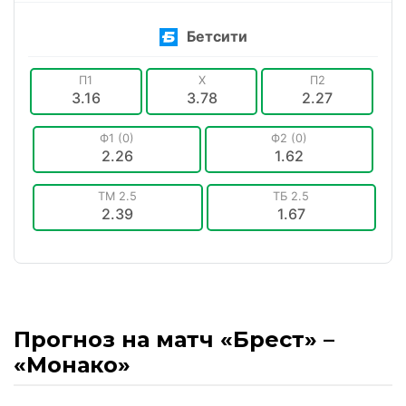
Бетсити
П1
X
П2
3.16
3.78
2.27
Ф1 (0)
Ф2 (0)
2.26
1.62
ТМ 2.5
ТБ 2.5
2.39
1.67
Прогноз на матч «Брест» –
«Монако»