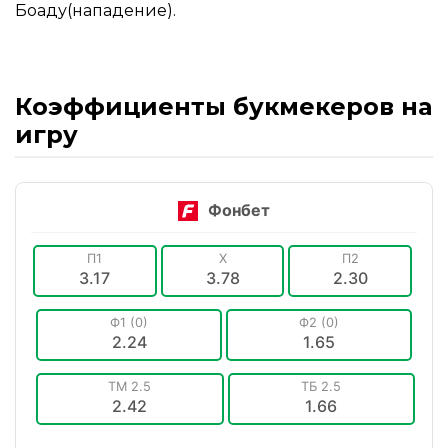
Боаду(нападение).
Коэффициенты букмекеров на
игру
Фонбет
П1
X
П2
3.17
3.78
2.30
Ф1 (0)
Ф2 (0)
2.24
1.65
ТМ 2.5
ТБ 2.5
2.42
1.66