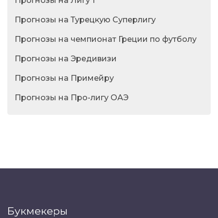
Прогнозы на Лигу 1
Прогнозы на Турецкую Суперлигу
Прогнозы на чемпионат Греции по футболу
Прогнозы на Эредивизи
Прогнозы на Примейру
Прогнозы на Про-лигу ОАЭ
Букмекеры