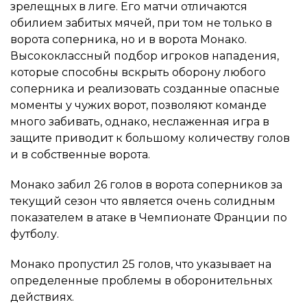
зрелещных в лиге. Его матчи отличаются
обилием забитых мячей, при том не только в
ворота соперника, но и в ворота Монако.
Высококлассный подбор игроков нападения,
которые способны вскрыть оборону любого
соперника и реализовать созданные опасные
моменты у чужих ворот, позволяют команде
много забивать, однако, неслаженная игра в
защите приводит к большому количеству голов
и в собственные ворота.
Монако забил 26 голов в ворота соперников за
текущий сезон что является очень солидным
показателем в атаке в Чемпионате Франции по
футболу.
Монако пропустил 25 голов, что указывает на
определенные проблемы в оборонительных
действиях.