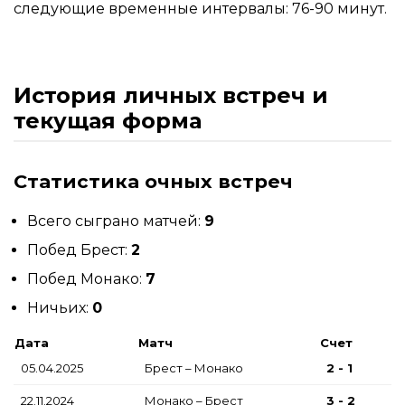
следующие временные интервалы: 76-90 минут.
История личных встреч и
текущая форма
Статистика очных встреч
Всего сыграно матчей:
9
Побед Брест:
2
Побед Монако:
7
Ничьих:
0
Дата
Матч
Счет
05.04.2025
Брест – Монако
2 - 1
22.11.2024
Монако – Брест
3 - 2