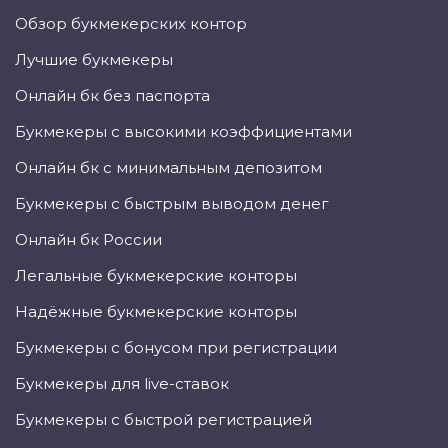
Обзор букмекерских контор
Лучшие букмекеры
Онлайн бк без паспорта
Букмекеры с высокими коэффициентами
Онлайн бк с минимальным депозитом
Букмекеры с быстрым выводом денег
Онлайн бк России
Легальные букмекерские конторы
Надёжные букмекерские конторы
Букмекеры с бонусом при регистрации
Букмекеры для live-ставок
Букмекеры с быстрой регистрацией