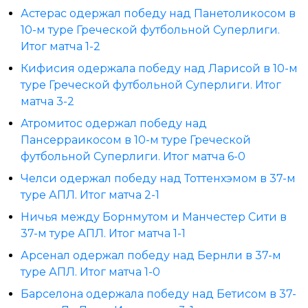
Астерас одержал победу над Панетоликосом в
10-м туре Греческой футбольной Суперлиги.
Итог матча 1-2
Кифисия одержала победу над Ларисой в 10-м
туре Греческой футбольной Суперлиги. Итог
матча 3-2
Атромитос одержал победу над
Пансерраикосом в 10-м туре Греческой
футбольной Суперлиги. Итог матча 6-0
Челси одержал победу над Тоттенхэмом в 37-м
туре АПЛ. Итог матча 2-1
Ничья между Борнмутом и Манчестер Сити в
37-м туре АПЛ. Итог матча 1-1
Арсенал одержал победу над Бернли в 37-м
туре АПЛ. Итог матча 1-0
Барселона одержала победу над Бетисом в 37-