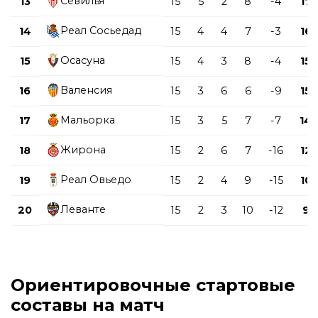
Севилья
13
15
5
2
8
-4
17
Реал Сосьедад
14
15
4
4
7
-3
16
Осасуна
15
15
4
3
8
-4
15
Валенсия
16
15
3
6
6
-9
15
Мальорка
17
15
3
5
7
-7
14
Жирона
18
15
2
6
7
-16
12
Реал Овьедо
19
15
2
4
9
-15
10
Леванте
20
15
2
3
10
-12
9
Ориентировочные стартовые
составы на матч