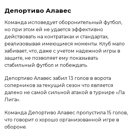
Депортиво Алавес
Команда исповедует оборонительный футбол,
но при этом ей не удается эффективно
действовать на контратаках и стандартах,
реализовывая имеющиеся моменты. Клуб мало
забивает, что, даже с учетом надежной игры в
защите, не позволяет ему показывать
стабильный футбол и побеждать.
Депортиво Алавес забил 13 голов в ворота
соперников за текущий сезон что является
далеко не самой сильной атакой в турнире «Ла
Лига».
Команда Депортиво Алавес пропустила 15 голов,
что говорит о хорошо организованной игре в
обороне.