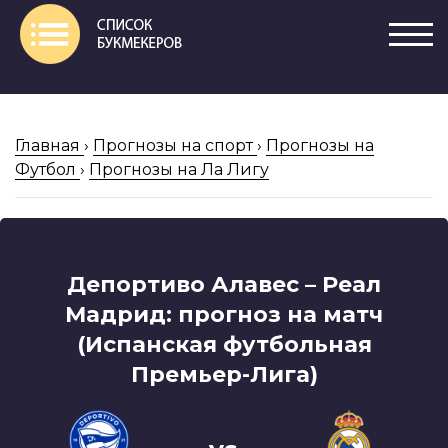
Главная
›
Прогнозы на спорт
›
Прогнозы на
Футбол
›
Прогнозы на Ла Лигу
Депортиво Алавес – Реал
Мадрид: прогноз на матч
(Испанская футбольная
Премьер-Лига)