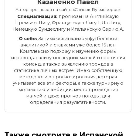
Казаненко Павел
Автор прогнозов на сайте «Список Букмекеров»
Специализация:
прогнозы на Английскую
Премьер-Лигу, Французскую Лигу 1, Ла Лигу,
Немецкую Бундеслигу и Итальянскую Серию А.
О себе:
Занимаюсь анализом футбольной
аналитикой и ставками уже более 15 лет.
Комплексно подхожу к изучению формы
игроков, анализу последних матчей и состояния
команд, а также выявлению трендов в
статистике личных встреч. Имею собственную
методологию прогнозирования, которая
учитывает все эти факторы, а также турнирную
мотивацию и амбиции, место проведения
матчей и даже прогноз погоды, для
определения результативности.
Также смотрите в Испанской