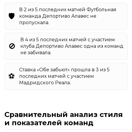
В 2 из 5 последних матчей Футбольная
🛡️
команда Депортиво Алавес не
пропускала.
В 4 из 5 последних матчей с участием
🚫
клуба Депортиво Алавес одна из команд
не забивала.
Ставка «Обе забьют» прошла в 3 из 5
⚽️
последних матчей с участием
Мадридского Реала.
Сравнительный анализ стиля
и показателей команд