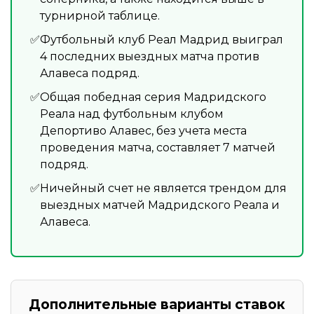
турнирной таблице.
Футбольный клуб Реал Мадрид выиграл
4 последних выездных матча против
Алавеса подряд.
Общая победная серия Мадридского
Реала над футбольным клубом
Депортиво Алавес, без учета места
проведения матча, составляет 7 матчей
подряд.
Ничейный счет не является трендом для
выездных матчей Мадридского Реала и
Алавеса.
Дополнительные варианты ставок