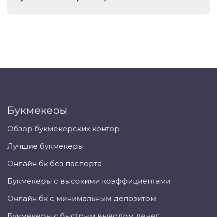
Букмекеры
Обзор букмекерских контор
Лучшие букмекеры
Онлайн бк без паспорта
Букмекеры с высокими коэффициентами
Онлайн бк с минимальным депозитом
Букмекеры с быстрым выводом денег