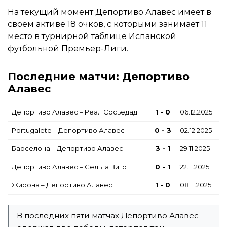
На текущий момент Депортиво Алавес имеет в
своем активе 18 очков, с которыми занимает 11
место в турнирной таблице Испанской
футбольной Премьер-Лиги.
Последние матчи: Депортиво
Алавес
Депортиво Алавес – Реал Сосьедад
1 - 0
06.12.2025
Portugalete – Депортиво Алавес
0 - 3
02.12.2025
Барселона – Депортиво Алавес
3 - 1
29.11.2025
Депортиво Алавес – Сельта Виго
0 - 1
22.11.2025
Жирона – Депортиво Алавес
1 - 0
08.11.2025
В последних пяти матчах Депортиво Алавес