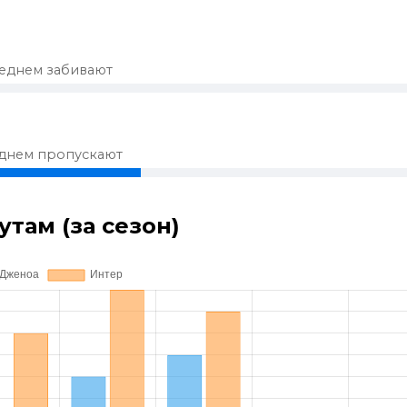
еднем забивают
днем пропускают
там (за сезон)