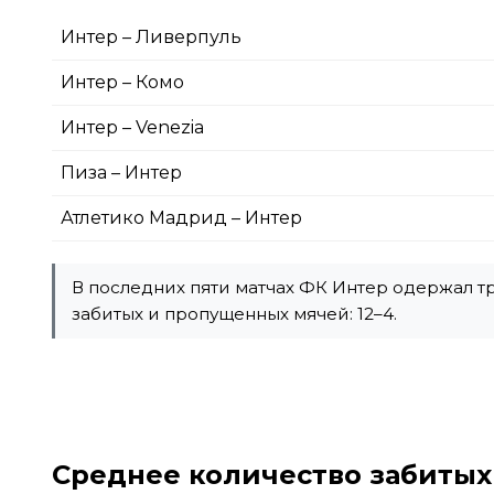
Интер – Ливерпуль
Интер – Комо
Интер – Venezia
Пиза – Интер
Атлетико Мадрид – Интер
В последних пяти матчах ФК Интер одержал т
забитых и пропущенных мячей: 12–4.
Среднее количество забитых