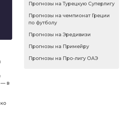
Прогнозы на Турецкую Суперлигу
Прогнозы на чемпионат Греции
по футболу
Прогнозы на Эредивизи
Прогнозы на Примейру
Прогнозы на Про-лигу ОАЭ
я
в
 — в
ько