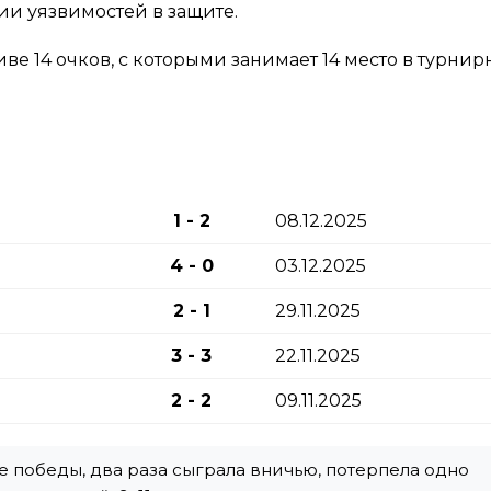
чии уязвимостей в защите.
ве 14 очков, с которыми занимает 14 место в турнир
1 - 2
08.12.2025
4 - 0
03.12.2025
2 - 1
29.11.2025
3 - 3
22.11.2025
2 - 2
09.11.2025
е победы, два раза сыграла вничью, потерпела одно