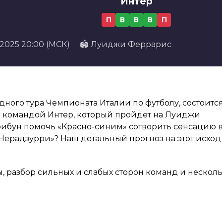
Интер
П
В
В
В
П
/2025 20:00 (МСК)
🏟️ Луиджи Феррарис
дного тура Чемпионата Италии по футболу, состоитс
 командой Интер, который пройдет на Луиджи
ибун помочь «Красно-синим» сотворить сенсацию 
«Нерадзурри»? Наш детальный прогноз на этот исход
, разбор сильных и слабых сторон команд и нескол