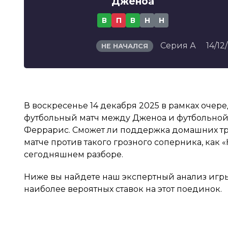
Дженоа
В
П
В
Н
Н
Серия А
14/12
НЕ НАЧАЛСЯ
В воскресенье 14 декабря 2025 в рамках очере
футбольный матч между Дженоа и футбольной
Феррарис. Сможет ли поддержка домашних тр
матче против такого грозного соперника, как 
сегодняшнем разборе.
Ниже вы найдете наш экспертный анализ игры
наиболее вероятных ставок на этот поединок.