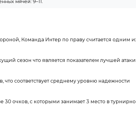
ных мячей: 9–11.
ороной, Команда Интер по праву считается одним и
екущий сезон что является показателем лучшей атаки
в, что соответствует среднему уровню надежности
е 30 очков, с которыми занимает 3 место в турнирн