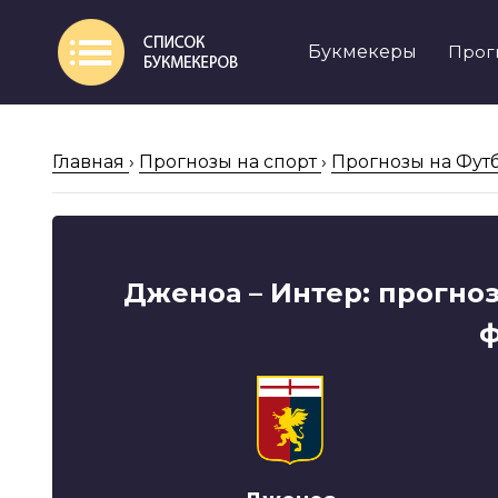
Букмекеры
Прог
Главная
›
Прогнозы на спорт
›
Прогнозы на Фут
Дженоа – Интер: прогно
ф