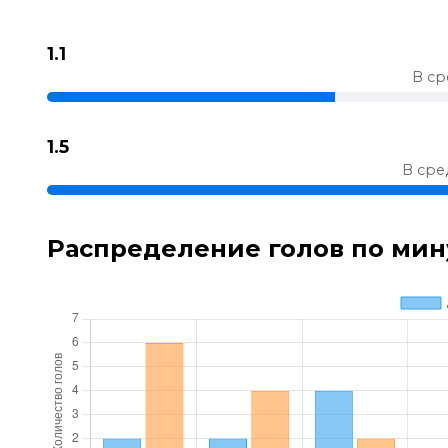
1.1
В ср
1.5
В сре
Распределение голов по мину