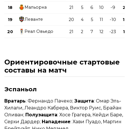
Мальорка
18
21
5
6
10
-9
21
Леванте
19
20
4
5
11
-10
17
Реал Овьедо
20
21
2
7
12
-23
13
Ориентировочные стартовые
составы на матч
Эспаньол
Вратарь
: Фернандо Пачеко;
Защита
: Омар Эль-
Хилали, Леандро Кабрера, Виктор Руис, Брайан
Оливан;
Полузащита
: Хосе Грагера, Кейди Баре,
Серхи Дардер;
Нападение
: Хави Пуадо, Мартин
Брейтуэйт, Нико Меламед.