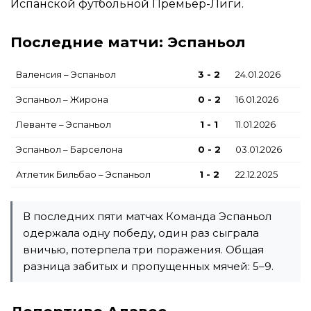
Испанской футбольной Премьер-Лиги.
Последние матчи: Эспаньол
Валенсия – Эспаньол
3 - 2
24.01.2026
Эспаньол – Жирона
0 - 2
16.01.2026
Леванте – Эспаньол
1 - 1
11.01.2026
Эспаньол – Барселона
0 - 2
03.01.2026
Атлетик Бильбао – Эспаньол
1 - 2
22.12.2025
В последних пяти матчах Команда Эспаньол
одержала одну победу, один раз сыграла
вничью, потерпела три поражения. Общая
разница забитых и пропущенных мячей: 5–9.