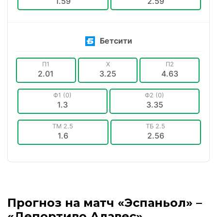
1.59
2.59
Бетсити
П1
X
П2
2.01
3.25
4.63
Ф1 (0)
Ф2 (0)
1.3
3.35
ТМ 2.5
ТБ 2.5
1.6
2.56
Прогноз на матч «Эспаньол» –
«Депортиво Алавес»