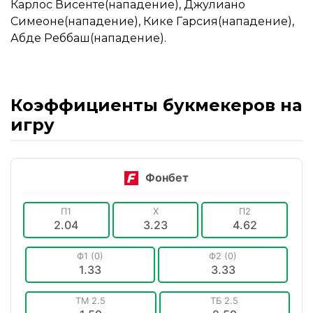
Карлос Висенте(нападение), Джулиано
Симеоне(нападение), Кике Гарсия(нападение),
Абде Реббаш(нападение).
Коэффициенты букмекеров на
игру
Фонбет
П1
X
П2
2.04
3.23
4.62
Ф1 (0)
Ф2 (0)
1.33
3.33
ТМ 2.5
ТБ 2.5