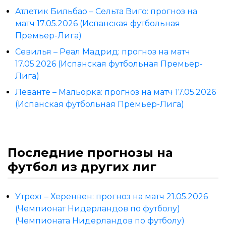
Атлетик Бильбао – Сельта Виго: прогноз на
матч 17.05.2026 (Испанская футбольная
Премьер-Лига)
Севилья – Реал Мадрид: прогноз на матч
17.05.2026 (Испанская футбольная Премьер-
Лига)
Леванте – Мальорка: прогноз на матч 17.05.2026
(Испанская футбольная Премьер-Лига)
Последние прогнозы на
футбол из других лиг
Утрехт – Херенвен: прогноз на матч 21.05.2026
(Чемпионат Нидерландов по футболу)
(Чемпионата Нидерландов по футболу)