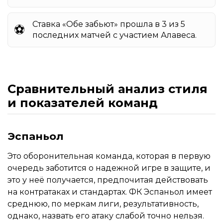
Ставка «Обе забьют» прошла в 3 из 5
⚽️
последних матчей с участием Алавеса.
Сравнительный анализ стиля
и показателей команд
Эспаньол
Это оборонительная команда, которая в первую
очередь заботится о надежной игре в защите, и
это у неё получается, предпочитая действовать
на контратаках и стандартах. ФК Эспаньол имеет
среднюю, по меркам лиги, результативность,
однако, назвать его атаку слабой точно нельзя.