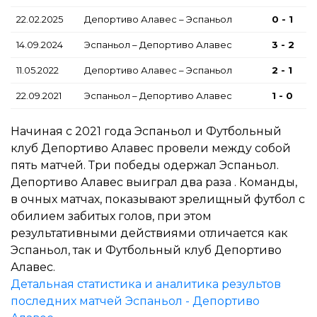
22.02.2025
Депортиво Алавес – Эспаньол
0 - 1
14.09.2024
Эспаньол – Депортиво Алавес
3 - 2
11.05.2022
Депортиво Алавес – Эспаньол
2 - 1
22.09.2021
Эспаньол – Депортиво Алавес
1 - 0
Начиная с 2021 года Эспаньол и Футбольный
клуб Депортиво Алавес провели между собой
пять матчей. Три победы одержал Эспаньол.
Депортиво Алавес выиграл два раза . Команды,
в очных матчах, показывают зрелищный футбол с
обилием забитых голов, при этом
результативными действиями отличается как
Эспаньол, так и Футбольный клуб Депортиво
Алавес.
Детальная статистика и аналитика результов
последних матчей Эспаньол - Депортиво