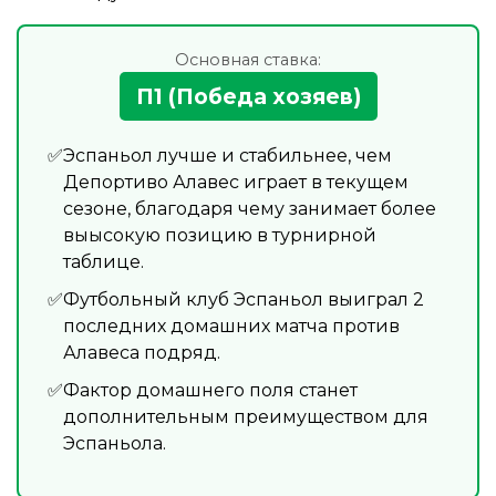
Основная ставка:
П1 (Победа хозяев)
Эспаньол лучше и стабильнее, чем
Депортиво Алавес играет в текущем
сезоне, благодаря чему занимает более
выысокую позицию в турнирной
таблице.
Футбольный клуб Эспаньол выиграл 2
последних домашних матча против
Алавеса подряд.
Фактор домашнего поля станет
дополнительным преимуществом для
Эспаньола.