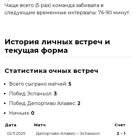
Чаще всего (5 раз) команда забивала в
следующие временные интервалы: 76-90 минут.
История личных встреч и
текущая форма
Статистика очных встреч
Всего сыграно матчей:
5
Побед Эспаньол:
3
Побед Депортиво Алавес:
2
Ничьих:
0
Дата
Матч
Счет
02.11.2025
Депортиво Алавес – Эспаньол
2 - 1