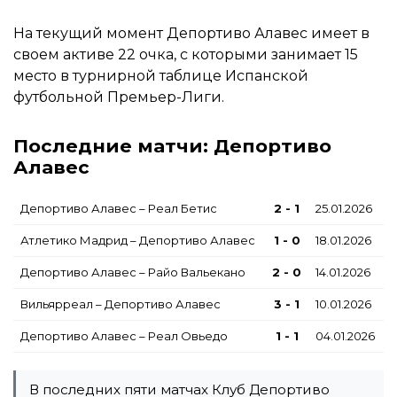
На текущий момент Депортиво Алавес имеет в
своем активе 22 очка, с которыми занимает 15
место в турнирной таблице Испанской
футбольной Премьер-Лиги.
Последние матчи: Депортиво
Алавес
Депортиво Алавес – Реал Бетис
2 - 1
25.01.2026
Атлетико Мадрид – Депортиво Алавес
1 - 0
18.01.2026
Депортиво Алавес – Райо Вальекано
2 - 0
14.01.2026
Вильярреал – Депортиво Алавес
3 - 1
10.01.2026
Депортиво Алавес – Реал Овьедо
1 - 1
04.01.2026
В последних пяти матчах Клуб Депортиво