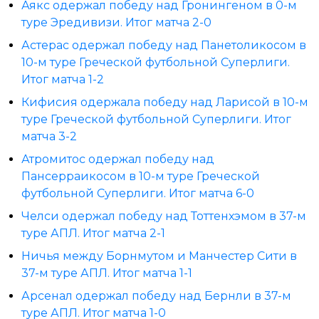
Аякс одержал победу над Гронингеном в 0-м
туре Эредивизи. Итог матча 2-0
Астерас одержал победу над Панетоликосом в
10-м туре Греческой футбольной Суперлиги.
Итог матча 1-2
Кифисия одержала победу над Ларисой в 10-м
туре Греческой футбольной Суперлиги. Итог
матча 3-2
Атромитос одержал победу над
Пансерраикосом в 10-м туре Греческой
футбольной Суперлиги. Итог матча 6-0
Челси одержал победу над Тоттенхэмом в 37-м
туре АПЛ. Итог матча 2-1
Ничья между Борнмутом и Манчестер Сити в
37-м туре АПЛ. Итог матча 1-1
Арсенал одержал победу над Бернли в 37-м
туре АПЛ. Итог матча 1-0