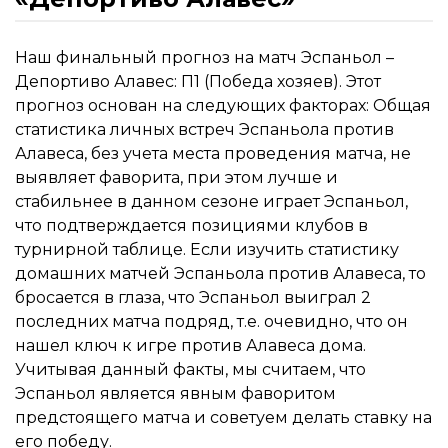
Наш финальный прогноз на матч Эспаньол –
Депортиво Алавес: П1 (Победа хозяев). Этот
прогноз основан на следующих факторах: Общая
статистика личных встреч Эспаньола против
Алавеса, без учета места проведения матча, не
выявляет фаворита, при этом лучше и
стабильнее в данном сезоне играет Эспаньол,
что подтверждается позициями клубов в
турнирной таблице. Если изучить статистику
домашних матчей Эспаньола против Алавеса, то
бросается в глаза, что Эспаньол выиграл 2
последних матча подряд, т.е. очевидно, что он
нашел ключ к игре против Алавеса дома.
Учитывая данный факты, мы считаем, что
Эспаньол является явным фаворитом
предстоящего матча и советуем делать ставку на
его победу.