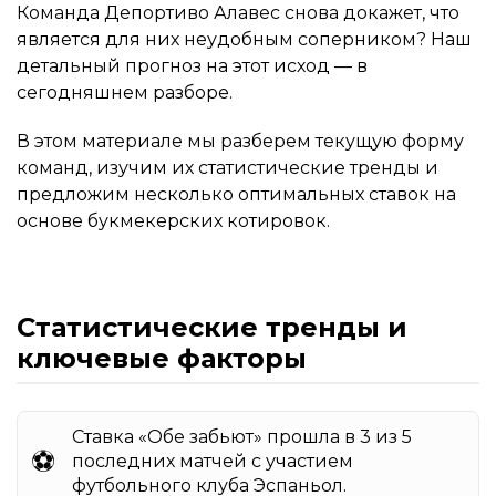
Команда Депортиво Алавес снова докажет, что
является для них неудобным соперником? Наш
детальный прогноз на этот исход — в
сегодняшнем разборе.
В этом материале мы разберем текущую форму
команд, изучим их статистические тренды и
предложим несколько оптимальных ставок на
основе букмекерских котировок.
Статистические тренды и
ключевые факторы
Ставка «Обе забьют» прошла в 3 из 5
⚽️
последних матчей с участием
футбольного клуба Эспаньол.