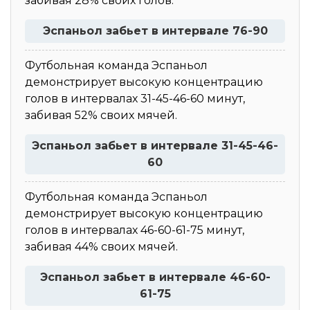
забивая 28% своих голов.
Эспаньол забьет в интервале 76-90
Футбольная команда Эспаньол
демонстрирует высокую концентрацию
голов в интервалах 31-45-46-60 минут,
забивая 52% своих мячей.
Эспаньол забьет в интервале 31-45-46-
60
Футбольная команда Эспаньол
демонстрирует высокую концентрацию
голов в интервалах 46-60-61-75 минут,
забивая 44% своих мячей.
Эспаньол забьет в интервале 46-60-
61-75