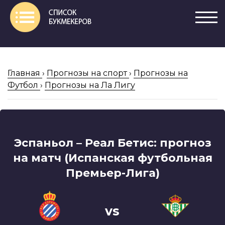
Главная
›
Прогнозы на спорт
›
Прогнозы на
Футбол
›
Прогнозы на Ла Лигу
Эспаньол – Реал Бетис: прогноз
на матч (Испанская футбольная
Премьер-Лига)
vs