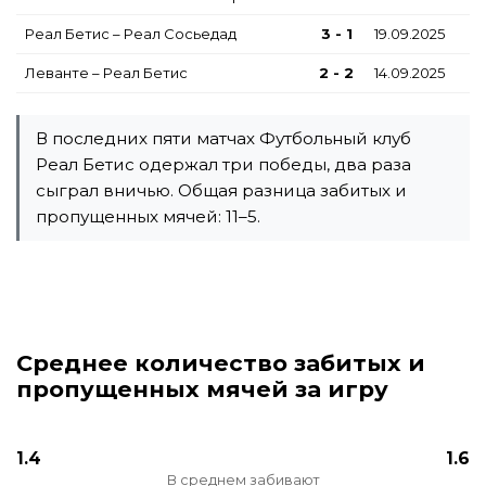
Реал Бетис – Реал Сосьедад
3 - 1
19.09.2025
Леванте – Реал Бетис
2 - 2
14.09.2025
В последних пяти матчах Футбольный клуб
Реал Бетис одержал три победы, два раза
сыграл вничью. Общая разница забитых и
пропущенных мячей: 11–5.
Среднее количество забитых и
пропущенных мячей за игру
1.4
1.6
В среднем забивают