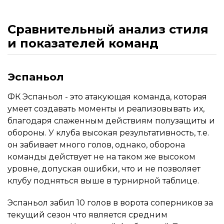
Сравнительный анализ стиля
и показателей команд
Эспаньол
ФК Эспаньол - это атакующая команда, которая
умеет создавать моменты и реализовывать их,
благодаря слаженным действиям полузащиты и
обороны. У клуба высокая результативность, т.е.
он забивает много голов, однако, оборона
команды действует не на таком же высоком
уровне, допуская ошибки, что и не позволяет
клубу подняться выше в турнирной таблице.
Эспаньол забил 10 голов в ворота соперников за
текущий сезон что является средним