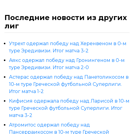
Последние новости из других
лиг
Утрехт одержал победу над Херенвеном в 0-м
туре Эредивизи. Итог матча 3-2
Аякс одержал победу над Гронингеном в 0-м
туре Эредивизи. Итог матча 2-0
Астерас одержал победу над Панетоликосом в
10-м туре Греческой футбольной Суперлиги.
Итог матча 1-2
Кифисия одержала победу над Ларисой в 10-м
туре Греческой футбольной Суперлиги. Итог
матча 3-2
Атромитос одержал победу над
Пансерраикосом в 10-м туре Греческой