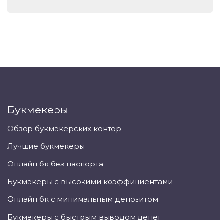
Букмекеры
Обзор букмекерских контор
Лучшие букмекеры
Онлайн бк без паспорта
Букмекеры с высокими коэффициентами
Онлайн бк с минимальным депозитом
Букмекеры с быстрым выводом денег