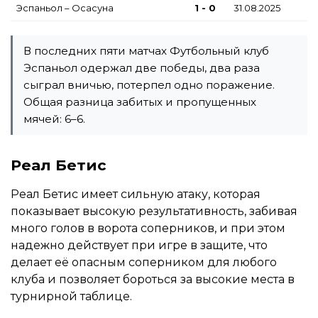
Эспаньол – Осасуна
1 - 0
31.08.2025
В последних пяти матчах Футбольный клуб
Эспаньол одержал две победы, два раза
сыграл вничью, потерпел одно поражение.
Общая разница забитых и пропущенных
мячей: 6–6.
Реал Бетис
Реал Бетис имеет сильную атаку, которая
показывает высокую результативность, забивая
много голов в ворота соперников, и при этом
надежно действует при игре в защите, что
делает её опасным соперником для любого
клуба и позволяет бороться за высокие места в
турнирной таблице.