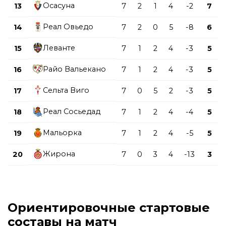
Осасуна
13
7
2
1
4
-2
7
Реал Овьедо
14
7
2
0
5
-8
6
Леванте
15
7
1
2
4
-3
5
Райо Вальекано
16
7
1
2
4
-3
5
Сельта Виго
17
7
0
5
2
-3
5
Реал Сосьедад
18
7
1
2
4
-4
5
Мальорка
19
7
1
2
4
-5
5
Жирона
20
7
0
3
4
-13
3
Ориентировочные стартовые
составы на матч