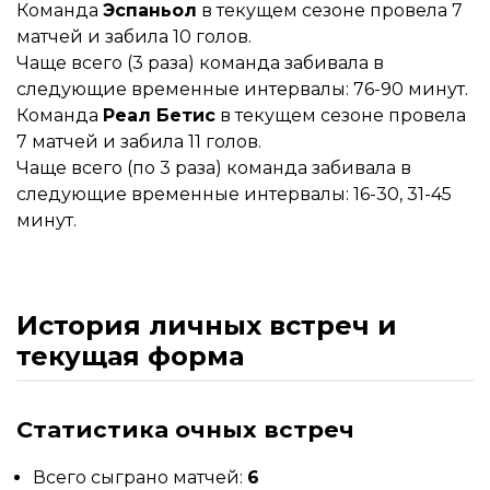
Команда
Эспаньол
в текущем сезоне провела 7
матчей и забила 10 голов.
Чаще всего (3 раза) команда забивала в
следующие временные интервалы: 76-90 минут.
Команда
Реал Бетис
в текущем сезоне провела
7 матчей и забила 11 голов.
Чаще всего (по 3 раза) команда забивала в
следующие временные интервалы: 16-30, 31-45
минут.
История личных встреч и
текущая форма
Статистика очных встреч
Всего сыграно матчей:
6