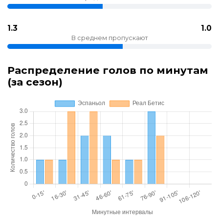
1.3
1.0
В среднем пропускают
Распределение голов по минутам
(за сезон)