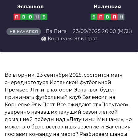
Эспаньол
Валенсия
П
В
В
Н
В
В
П
В
П
Н
Ла Лига
23/09/2025 20:00 (МСК)
НЕ НАЧАЛСЯ
🏟️ Корнелья Эль Прат
Во вторник, 23 сентября 2025, состоится матч
очередного тура Испанской футбольной
Премьер-Лиги, в котором Эспаньол будет
принимать футбольный клуб Валенсия на
Корнелье Эль Прат. Все ожидают от «Попугаев»,
уверенно начавших текущий сезон, легкой
домашней победы над «Летучими Мышами», но
может это было всего лишь везение и Валенсия
поставит команду на место? Разбираем шансы