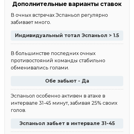
Дополнительные варианты ставок
В очных встречах Эспаньол регулярно
забивает много.
Индивидуальный тотал Эспаньол > 1.5
В большинстве последних очных
противостояний команды стабильно
обменивались голами.
Обе забьют - Да
Эспаньол особенно активен в атаке в
интервале 31-45 минут, забивая 25% своих
голов.
Эспаньол забьет в интервале 31-45