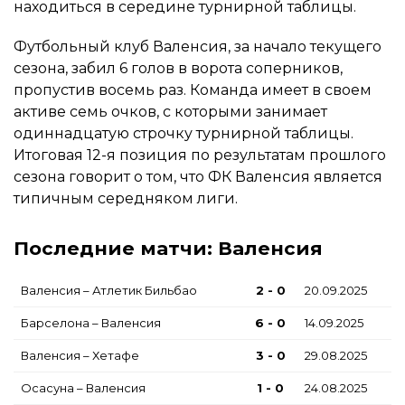
находиться в середине турнирной таблицы.
Футбольный клуб Валенсия, за начало текущего
сезона, забил 6 голов в ворота соперников,
пропустив восемь раз. Команда имеет в своем
активе семь очков, с которыми занимает
одиннадцатую строчку турнирной таблицы.
Итоговая 12-я позиция по результатам прошлого
сезона говорит о том, что ФК Валенсия является
типичным середняком лиги.
Последние матчи: Валенсия
Валенсия – Атлетик Бильбао
2 - 0
20.09.2025
Барселона – Валенсия
6 - 0
14.09.2025
Валенсия – Хетафе
3 - 0
29.08.2025
Осасуна – Валенсия
1 - 0
24.08.2025