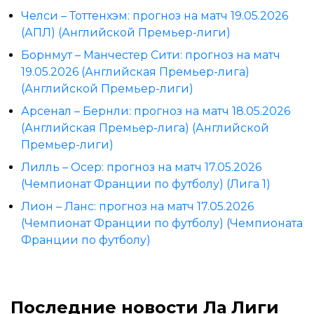
Челси – Тоттенхэм: прогноз на матч 19.05.2026
(АПЛ) (Английской Премьер-лиги)
Борнмут – Манчестер Сити: прогноз на матч
19.05.2026 (Английская Премьер-лига)
(Английской Премьер-лиги)
Арсенал – Бернли: прогноз на матч 18.05.2026
(Английская Премьер-лига) (Английской
Премьер-лиги)
Лилль – Осер: прогноз на матч 17.05.2026
(Чемпионат Франции по футболу) (Лига 1)
Лион – Ланс: прогноз на матч 17.05.2026
(Чемпионат Франции по футболу) (Чемпионата
Франции по футболу)
Последние новости Ла Лиги