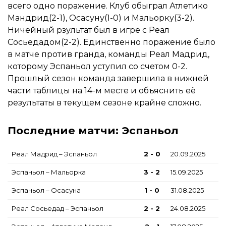
всего одно поражение. Клуб обыграл Атлетико
Мандрид(2-1), Осасуну(1-0) и Мальорку(3-2).
Ничейный рзультат был в игре с Реал
Сосьедадом(2-2). Единственно поражение было
в матче против гранда, команды Реал Мадрид,
которому Эспаньол уступил со счетом 0-2.
Прошлый сезон команда завершила в нижней
части таблицы на 14-м месте и объяснить её
результаты в текущем сезоне крайне сложно.
Последние матчи: Эспаньол
Реал Мадрид – Эспаньол
2 - 0
20.09.2025
Эспаньол – Мальорка
3 - 2
15.09.2025
Эспаньол – Осасуна
1 - 0
31.08.2025
Реал Сосьедад – Эспаньол
2 - 2
24.08.2025