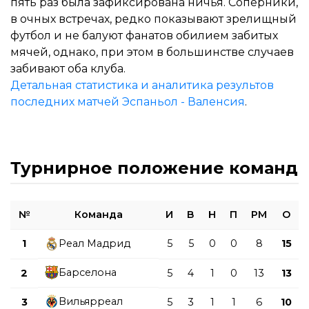
пять раз была зафиксирована ничья. Соперники,
в очных встречах, редко показывают зрелищный
футбол и не балуют фанатов обилием забитых
мячей, однако, при этом в большинстве случаев
забивают оба клуба.
Детальная статистика и аналитика результов
последних матчей Эспаньол - Валенсия
.
Турнирное положение команд
№
Команда
И
В
Н
П
РМ
О
1
Реал Мадрид
5
5
0
0
8
15
Барселона
2
5
4
1
0
13
13
Вильярреал
3
5
3
1
1
6
10