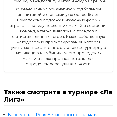
Немецкую Бундеслигу и Итальянскую Серию А.
О себе:
Занимаюсь анализом футбольной
аналитикой и ставками уже более 15 лет.
Комплексно подхожу к изучению формы
игроков, анализу последних матчей и состояния
команд, а также выявлению трендов в
статистике личных встреч. Имею собственную
методологию прогнозирования, которая
учитывает все эти факторы, а также турнирную
мотивацию и амбиции, место проведения
матчей и даже прогноз погоды, для
определения результативности.
Также смотрите в турнире «Ла
Лига»
Барселона – Реал Бетис: прогноз на матч