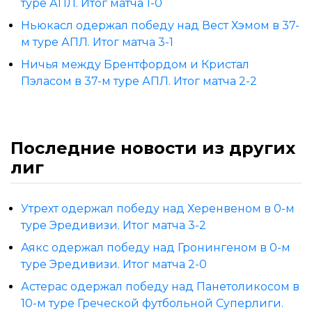
туре АПЛ. Итог матча 1-0
Ньюкасл одержал победу над Вест Хэмом в 37-
м туре АПЛ. Итог матча 3-1
Ничья между Брентфордом и Кристал
Пэласом в 37-м туре АПЛ. Итог матча 2-2
Последние новости из других
лиг
Утрехт одержал победу над Херенвеном в 0-м
туре Эредивизи. Итог матча 3-2
Аякс одержал победу над Гронингеном в 0-м
туре Эредивизи. Итог матча 2-0
Астерас одержал победу над Панетоликосом в
10-м туре Греческой футбольной Суперлиги.