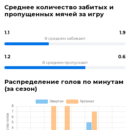
Среднее количество забитых и
пропущенных мячей за игру
1.1
1.9
В среднем забивают
1.2
0.6
В среднем пропускают
Распределение голов по минутам
(за сезон)