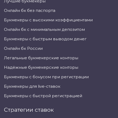
Лучшие букмекеры
Онлайн бк без паспорта
Букмекеры с высокими коэффициентами
Онлайн бк с минимальным депозитом
Букмекеры с быстрым выводом денег
Онлайн бк России
Легальные букмекерские конторы
Надёжные букмекерские конторы
Букмекеры с бонусом при регистрации
Букмекеры для live-ставок
Букмекеры с быстрой регистрацией
Стратегии ставок