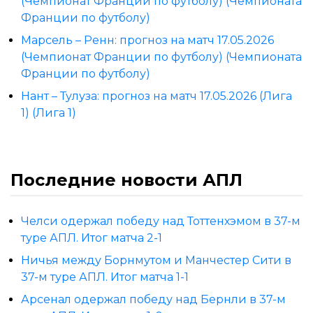
(Чемпионат Франции по футболу) (Чемпионата
Франции по футболу)
Марсель – Ренн: прогноз на матч 17.05.2026
(Чемпионат Франции по футболу) (Чемпионата
Франции по футболу)
Нант – Тулуза: прогноз на матч 17.05.2026 (Лига
1) (Лига 1)
Последние новости АПЛ
Челси одержал победу над Тоттенхэмом в 37-м
туре АПЛ. Итог матча 2-1
Ничья между Борнмутом и Манчестер Сити в
37-м туре АПЛ. Итог матча 1-1
Арсенал одержал победу над Бернли в 37-м