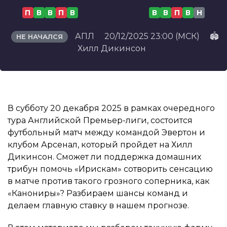
П
В
В
П
В
В
В
П
В
Н
АПЛ
20/12/2025 23:00 (МСК)
🏟️
НЕ НАЧАЛСЯ
Хилл Дикинсон
В субботу 20 декабря 2025 в рамках очередного
тура Английской Премьер-лиги, состоится
футбольный матч между командой Эвертон и
клубом Арсенал, который пройдет на Хилл
Дикинсон. Сможет ли поддержка домашних
трибун помочь «Ирискам» сотворить сенсацию
в матче против такого грозного соперника, как
«Канониры»? Разбираем шансы команд и
делаем главную ставку в нашем прогнозе.