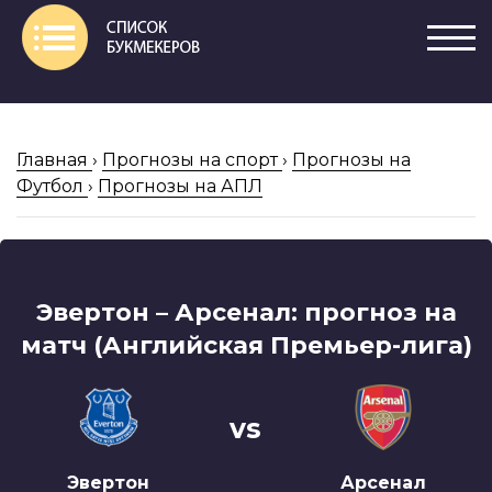
Главная
›
Прогнозы на спорт
›
Прогнозы на
Футбол
›
Прогнозы на АПЛ
Эвертон – Арсенал: прогноз на
матч (Английская Премьер-лига)
vs
Эвертон
Арсенал