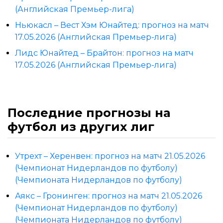
(Английская Премьер-лига)
Ньюкасл – Вест Хэм Юнайтед: прогноз на матч
17.05.2026 (Английская Премьер-лига)
Лидс Юнайтед – Брайтон: прогноз на матч
17.05.2026 (Английская Премьер-лига)
Последние прогнозы на
футбол из других лиг
Утрехт – Херенвен: прогноз на матч 21.05.2026
(Чемпионат Нидерландов по футболу)
(Чемпионата Нидерландов по футболу)
Аякс – Гронинген: прогноз на матч 21.05.2026
(Чемпионат Нидерландов по футболу)
(Чемпионата Нидерландов по футболу)