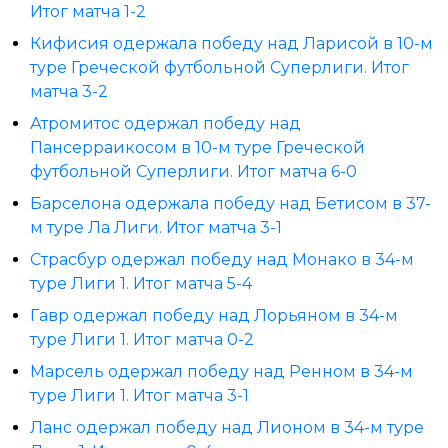
Итог матча 1-2
Кифисия одержала победу над Ларисой в 10-м
туре Греческой футбольной Суперлиги. Итог
матча 3-2
Атромитос одержал победу над
Пансерраикосом в 10-м туре Греческой
футбольной Суперлиги. Итог матча 6-0
Барселона одержала победу над Бетисом в 37-
м туре Ла Лиги. Итог матча 3-1
Страсбур одержал победу над Монако в 34-м
туре Лиги 1. Итог матча 5-4
Гавр одержал победу над Лорьяном в 34-м
туре Лиги 1. Итог матча 0-2
Марсель одержал победу над Ренном в 34-м
туре Лиги 1. Итог матча 3-1
Ланс одержал победу над Лионом в 34-м туре