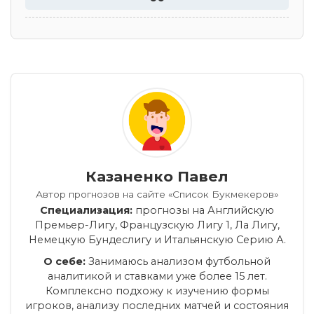
Казаненко Павел
Автор прогнозов на сайте «Список Букмекеров»
Специализация:
прогнозы на Английскую
Премьер-Лигу, Французскую Лигу 1, Ла Лигу,
Немецкую Бундеслигу и Итальянскую Серию А.
О себе:
Занимаюсь анализом футбольной
аналитикой и ставками уже более 15 лет.
Комплексно подхожу к изучению формы
игроков, анализу последних матчей и состояния