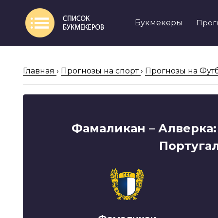
Букмекеры
Прог
Главная
›
Прогнозы на спорт
›
Прогнозы на Фут
Фамаликан – Алверка:
Португал