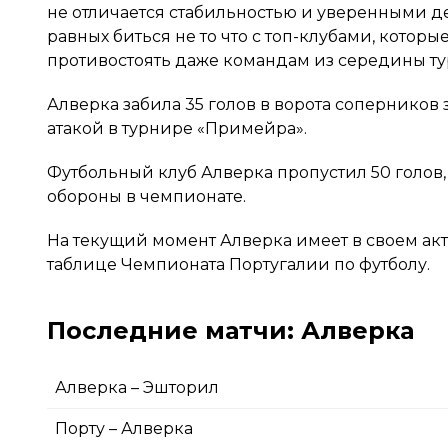
не отличается стабильностью и уверенными д
равных биться не то что с топ-клубами, котор
противостоять даже командам из середины ту
Алверка забила 35 голов в ворота соперников 
атакой в турнире «Примейра».
Футбольный клуб Алверка пропустил 50 голов,
обороны в чемпионате.
На текущий момент Алверка имеет в своем акти
таблице Чемпионата Португалии по футболу.
Последние матчи: Алверка
Алверка – Эшторил
Порту – Алверка