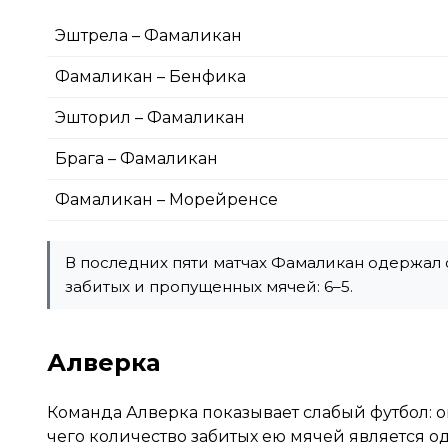
Эштрела – Фамаликан
Фамаликан – Бенфика
Эшторил – Фамаликан
Брага – Фамаликан
Фамаликан – Морейренсе
В последних пяти матчах Фамаликан одержал 
забитых и пропущенных мячей: 6–5.
Алверка
Команда Алверка показывает слабый футбол: он
чего количество забитых ею мячей является о