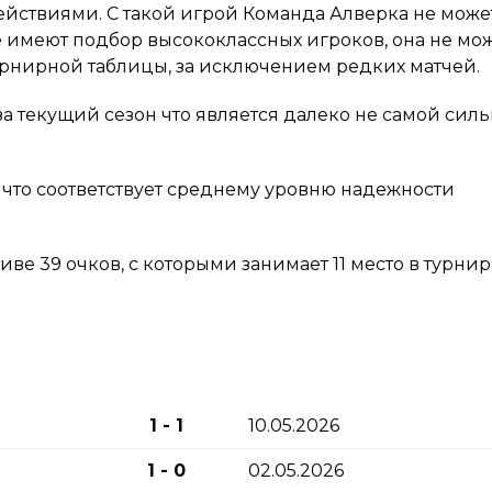
ействиями. С такой игрой Команда Алверка не може
ые имеют подбор высококлассных игроков, она не мо
рнирной таблицы, за исключением редких матчей.
за текущий сезон что является далеко не самой сил
 что соответствует среднему уровню надежности
ве 39 очков, с которыми занимает 11 место в турни
1 - 1
10.05.2026
1 - 0
02.05.2026