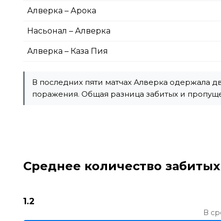
Алверка – Арока
Насьонал – Алверка
Алверка – Каза Пия
В последних пяти матчах Алверка одержала дв
поражения. Общая разница забитых и пропуще
Среднее количество забитых
1.2
В ср