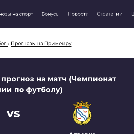
нозы на спорт
Бонусы
Новости
Стратегии
бол
›
Прогнозы на Примейру
 прогноз на матч (Чемпионат
ии по футболу)
vs