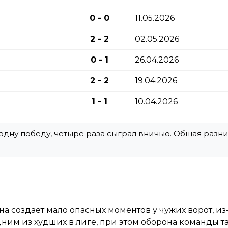
0 - 0
11.05.2026
2 - 2
02.05.2026
0 - 1
26.04.2026
2 - 2
19.04.2026
1 - 1
10.04.2026
одну победу, четыре раза сыграл вничью. Общая разн
а создает мало опасных моментов у чужих ворот, из
дним из худших в лиге, при этом оборона команды т