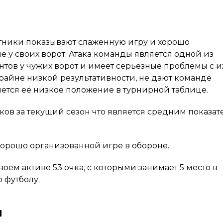
тники показывают слаженную игру и хорошо
 у своих ворот. Атака команды является одной из
нтов у чужих ворот и имеет серьезные проблемы с и
райне низкой результативности, не дают команде
яется её низкое положение в турнирной таблице.
иков за текущий сезон что является средним показа
 хорошо организованной игре в обороне.
ем активе 53 очка, с которыми занимает 5 место в
 футболу.
н