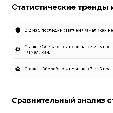
Статистические тренды 
🛡️
В 2 из 5 последних матчей Фамаликан не
Ставка «Обе забьют» прошла в 3 из 5 по
⚽️
Фамаликан.
⚽️
Ставка «Обе забьют» прошла в 3 из 5 пос
Сравнительный анализ с