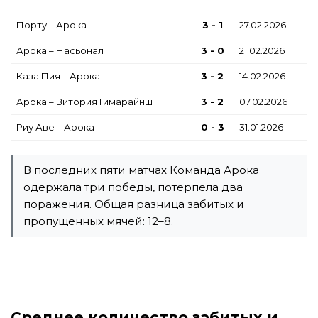
Порту – Арока
3 - 1
27.02.2026
Арока – Насьонал
3 - 0
21.02.2026
Каза Пия – Арока
3 - 2
14.02.2026
Арока – Витория Гимарайнш
3 - 2
07.02.2026
Риу Аве – Арока
0 - 3
31.01.2026
В последних пяти матчах Команда Арока
одержала три победы, потерпела два
поражения. Общая разница забитых и
пропущенных мячей: 12–8.
Среднее количество забитых и