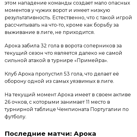
этом нападение команды создает мало опасных
моментов у чужих ворот и имеет низкую
результативность. Естественно, что с такой игрой
рассчитывать на что-то, кроме как борьбу за
выживание в лиге, не приходится.
Арока забила 32 гола в ворота соперников за
текущий сезон что является далеко не самой
сильной атакой в турнире «Примейра».
Клуб Арока пропустил 53 гола, что делает её
оборону одной из самых уязвимых в лиге.
На текущий момент Арока имеет в своем активе
26 очков, с которыми занимает 11 место в
турнирной таблице Чемпионата Португалии по
футболу.
Последние матчи: Арока