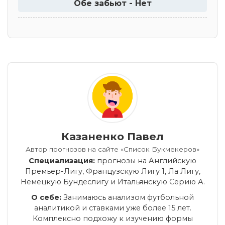
Обе забьют - Нет
Казаненко Павел
Автор прогнозов на сайте «Список Букмекеров»
Специализация:
прогнозы на Английскую
Премьер-Лигу, Французскую Лигу 1, Ла Лигу,
Немецкую Бундеслигу и Итальянскую Серию А.
О себе:
Занимаюсь анализом футбольной
аналитикой и ставками уже более 15 лет.
Комплексно подхожу к изучению формы