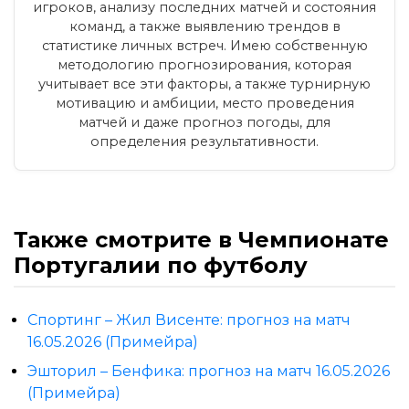
игроков, анализу последних матчей и состояния
команд, а также выявлению трендов в
статистике личных встреч. Имею собственную
методологию прогнозирования, которая
учитывает все эти факторы, а также турнирную
мотивацию и амбиции, место проведения
матчей и даже прогноз погоды, для
определения результативности.
Также смотрите в Чемпионате
Португалии по футболу
Спортинг – Жил Висенте: прогноз на матч
16.05.2026 (Примейра)
Эшторил – Бенфика: прогноз на матч 16.05.2026
(Примейра)