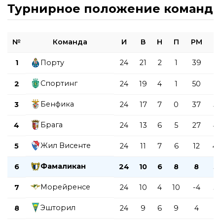
Турнирное положение команд
№
Команда
И
В
Н
П
РМ
О
1
Порту
24
21
2
1
39
6
Спортинг
2
24
19
4
1
50
6
Бенфика
3
24
17
7
0
37
5
Брага
4
24
13
6
5
27
4
Жил Висенте
5
24
11
7
6
12
4
Фамаликан
6
24
10
6
8
8
3
Морейренсе
7
24
10
4
10
-4
3
Эшторил
8
24
9
6
9
4
3