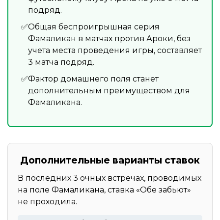
подряд.
Общая беспроигрышная серия
Фамаликан в матчах против Ароки, без
учета места проведения игры, составляет
3 матча подряд.
Фактор домашнего поля станет
дополнительным преимуществом для
Фамаликана.
Дополнительные варианты ставок
В последних 3 очных встречах, проводимых
на поле Фамаликана, ставка «Обе забьют»
не проходила.