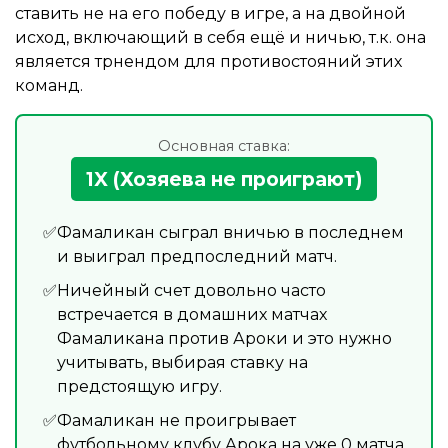
ставить не на его победу в игре, а на двойной
исход, включающий в себя ещё и ничью, т.к. она
является трнендом для противостояний этих
команд.
Основная ставка:
1X (Хозяева не проиграют)
Фамаликан cыграл вничью в последнем
и выиграл предпоследний матч.
Ничейный счет довольно часто
встречается в домашних матчах
Фамаликана против Ароки и это нужно
учитывать, выбирая ставку на
предстоящую игру.
Фамаликан не проигрывает
футбольному клубу Арока на уже 0 матча