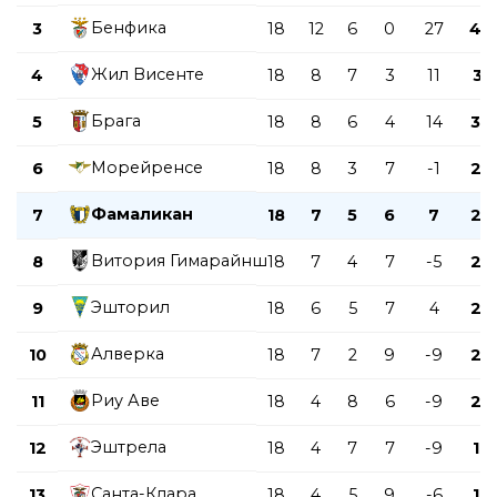
Бенфика
3
18
12
6
0
27
42
Жил Висенте
4
18
8
7
3
11
31
Брага
5
18
8
6
4
14
30
Морейренсе
6
18
8
3
7
-1
27
Фамаликан
7
18
7
5
6
7
26
Витория Гимарайнш
8
18
7
4
7
-5
25
Эшторил
9
18
6
5
7
4
23
Алверка
10
18
7
2
9
-9
23
Риу Аве
11
18
4
8
6
-9
20
Эштрела
12
18
4
7
7
-9
19
Санта-Клара
13
18
4
5
9
-6
17