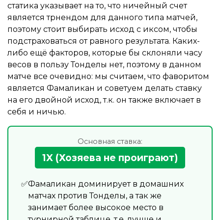
статика указывает на то, что ничейный счет
является трнендом для данного типа матчей,
поэтому стоит выбирать исход с иксом, чтобы
подстраховаться от равного результата. Каких-
либо ещё факторов, которые бы склоняли часу
весов в пользу Тонделы нет, поэтому в данном
матче все очевидно: мы считаем, что фаворитом
является Фамаликан и советуем делать ставку
на его двойной исход, т.к. он также включает в
себя и ничью.
Основная ставка:
1X (Хозяева не проиграют)
Фамаликан доминирует в домашних
матчах против Тонделы, а так же
занимает более высокое место в
турнирной таблице, т.е. лучше и