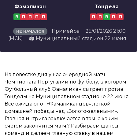
Фамаликан
Тондела
В
П
П
П
П
П
П
В
П
П
Примейра
25/01/2026 21:00
НЕ НАЧАЛСЯ
(МСК)
🏟️ Муниципальный стадион 22 июня
На повестке дня у нас очередной матч
Чемпионата Португалии по футболу, в котором
Футбольный клуб Фамаликан сыграет против
Тонделы на Муниципальном стадионе 22 июня.
Все ожидают от «Фамаликанцев» легкой
домашней победы над «Золото-зелеными».
Главная интрига заключается в том, с каким
счетом закончится матч.? Разбираем шансы
команд и делаем главную ставку в нашем