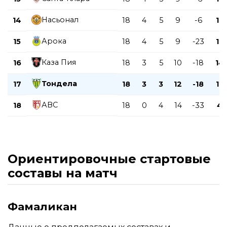
Насьонал
14
18
4
5
9
-6
17
Арока
15
18
4
5
9
-23
17
Каза Пия
16
18
3
5
10
-18
14
Тондела
17
18
3
3
12
-18
12
АВС
18
18
0
4
14
-33
4
Ориентировочные стартовые
составы на матч
Фамаликан