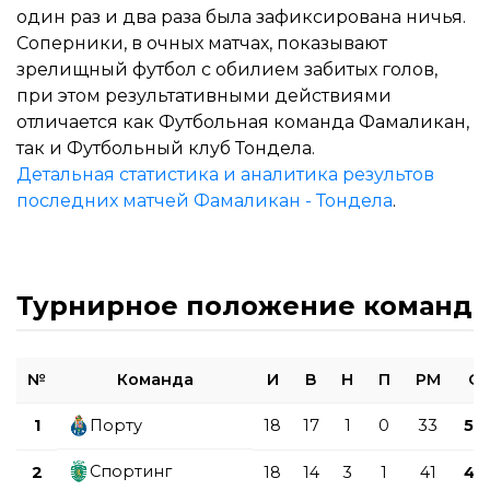
один раз и два раза была зафиксирована ничья.
Соперники, в очных матчах, показывают
зрелищный футбол с обилием забитых голов,
при этом результативными действиями
отличается как Футбольная команда Фамаликан,
так и Футбольный клуб Тондела.
Детальная статистика и аналитика результов
последних матчей Фамаликан - Тондела
.
Турнирное положение команд
№
Команда
И
В
Н
П
РМ
О
1
Порту
18
17
1
0
33
52
Спортинг
2
18
14
3
1
41
45