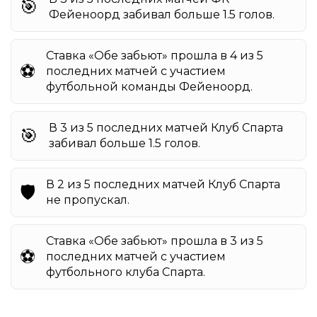
🎯
Фейеноорд забивал больше 1.5 голов.
Ставка «Обе забьют» прошла в 4 из 5
⚽️
последних матчей с участием
футбольной команды Фейеноорд.
В 3 из 5 последних матчей Клуб Спарта
🎯
забивал больше 1.5 голов.
В 2 из 5 последних матчей Клуб Спарта
🛡️
не пропускал.
Ставка «Обе забьют» прошла в 3 из 5
⚽️
последних матчей с участием
футбольного клуба Спарта.