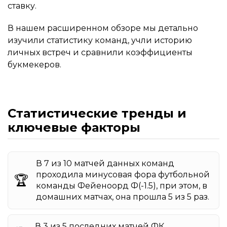
ставку.
В нашем расширенном обзоре мы детально
изучили статистику команд, учли историю
личных встреч и сравнили коэффициенты
букмекеров.
Статистические тренды и
ключевые факторы
В 7 из 10 матчей данных команд
проходила минусовая фора футбольной
🏆
команды Фейеноорд Ф(-1.5), при этом, в
домашних матчах, она прошла 5 из 5 раз.
В 3 из 5 последних матчей ФК