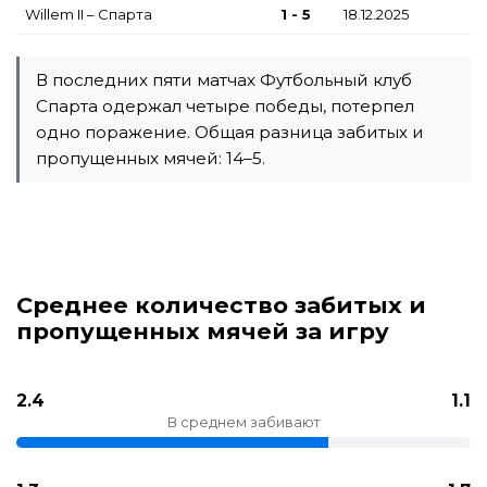
Willem II – Спарта
1 - 5
18.12.2025
В последних пяти матчах Футбольный клуб
Спарта одержал четыре победы, потерпел
одно поражение. Общая разница забитых и
пропущенных мячей: 14–5.
Среднее количество забитых и
пропущенных мячей за игру
2.4
1.1
В среднем забивают