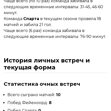
Чаще всего (по 10 раз) команда забивала в
следующие временные интервалы: 31-45, 46-60
минут.
Команда
Спарта
в текущем сезоне провела 18
матчей и забила 21 гол.
Чаще всего (6 раз) команда забивала в
следующие временные интервалы: 76-90 минут.
История личных встреч и
текущая форма
Статистика очных встреч
Всего сыграно матчей:
10
Побед Фейеноорд:
8
Побед Спарта:
0