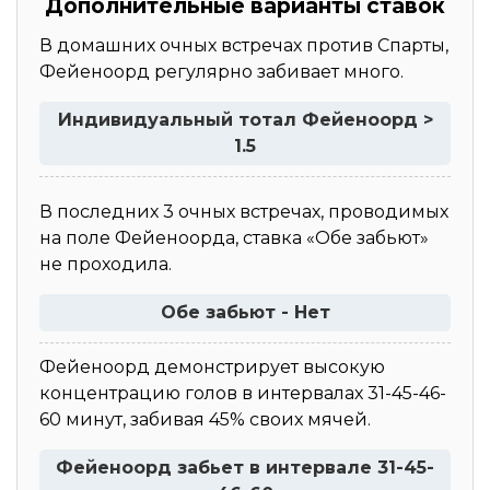
Дополнительные варианты ставок
В домашних очных встречах против Спарты,
Фейеноорд регулярно забивает много.
Индивидуальный тотал Фейеноорд >
1.5
В последних 3 очных встречах, проводимых
на поле Фейеноорда, ставка «Обе забьют»
не проходила.
Обе забьют - Нет
Фейеноорд демонстрирует высокую
концентрацию голов в интервалах 31-45-46-
60 минут, забивая 45% своих мячей.
Фейеноорд забьет в интервале 31-45-