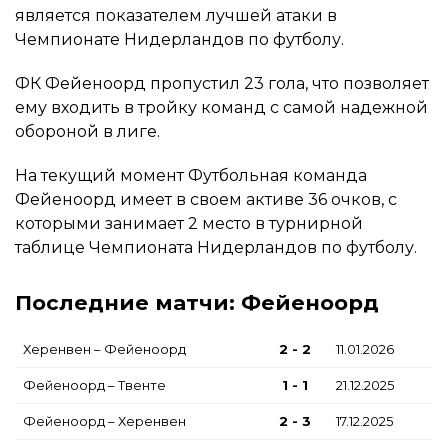
является показателем лучшей атаки в
Чемпионате Нидерландов по футболу.
ФК Фейеноорд пропустил 23 гола, что позволяет
ему входить в тройку команд с самой надежной
обороной в лиге.
На текущий момент Футбольная команда
Фейеноорд имеет в своем активе 36 очков, с
которыми занимает 2 место в турнирной
таблице Чемпионата Нидерландов по футболу.
Последние матчи: Фейеноорд
Херенвен – Фейеноорд
2 - 2
11.01.2026
Фейеноорд – Твенте
1 - 1
21.12.2025
Фейеноорд – Херенвен
2 - 3
17.12.2025