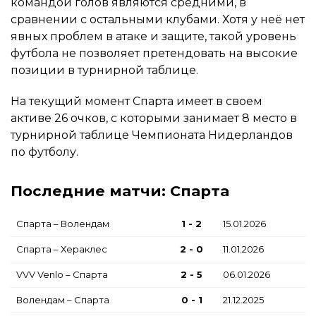
командой голов являются средними, в
сравнении с остальными клубами. Хотя у неё нет
явных проблем в атаке и защите, такой уровень
футбола не позволяет претендовать на высокие
позиции в турнирной таблице.
На текущий момент Спарта имеет в своем
активе 26 очков, с которыми занимает 8 место в
турнирной таблице Чемпионата Нидерландов
по футболу.
Последние матчи: Спарта
Спарта – Волендам
1 - 2
15.01.2026
Спарта – Хераклес
2 - 0
11.01.2026
VVV Venlo – Спарта
2 - 5
06.01.2026
Волендам – Спарта
0 - 1
21.12.2025