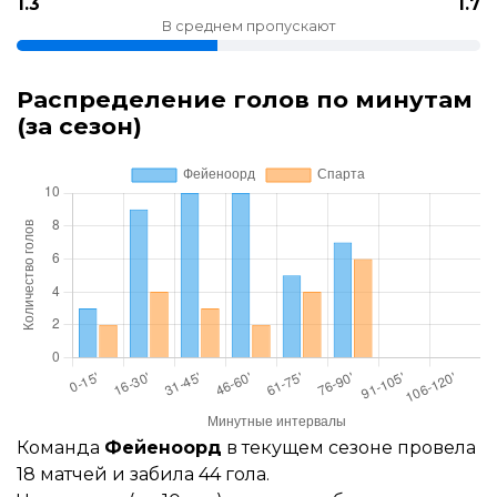
1.3
1.7
В среднем пропускают
Распределение голов по минутам
(за сезон)
Команда
Фейеноорд
в текущем сезоне провела
18 матчей и забила 44 гола.