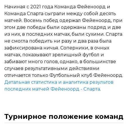
Начиная с 2021 года Команда Фейеноорд и
Команда Спарта сыграли между собой десять
матчей. Восемь побед одержал Фейеноорд, при
этом две победы были одержаны подряд и две
из них, в последних матчах, были сухими. Спарта
не смогла победить ни разу и два раза была
зафиксирована ничья. Соперники, в очных
матчах, показывают зрелищный футбол и
забивают много голов, однако, в большинстве
случаев результативными действиями
отличается только Футбольный клуб Фейеноорд.
Детальная статистика и аналитика результов
последних матчей Фейеноорд - Спарта
.
Турнирное положение команд