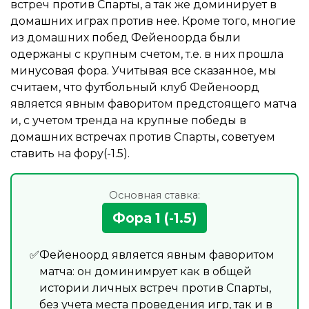
встреч против Спарты, а так же доминирует в
домашних играх против нее. Кроме того, многие
из домашних побед Фейеноорда были
одержаны с крупным счетом, т.е. в них прошла
минусовая фора. Учитывая все сказанное, мы
считаем, что футбольный клуб Фейеноорд
является явным фаворитом предстоящего матча
и, с учетом тренда на крупные победы в
домашних встречах против Спарты, советуем
ставить на фору(-1.5).
Основная ставка:
Фора 1 (-1.5)
Фейеноорд является явным фаворитом
матча: он доминимрует как в общей
истории личных встреч против Спарты,
без учета места проведения игр, так и в