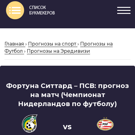
Главная
›
Прогнозы на спорт
›
Прогнозы на
Футбол
›
Прогнозы на Эредивизи
Фортуна Ситтард – ПСВ: прогноз
на матч (Чемпионат
Нидерландов по футболу)
vs