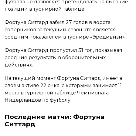
футбола не позволяет претендовать на высокие
позиции в турнирной таблице.
Фортуна Ситтард забил 27 голов в ворота
соперников за текущий сезон что является
средним показателем в турнире «Эредивизи».
Фортуна Ситтард пропустил 31 гол, показывая
средние результаты в оборонительных
действиях.
На текущий момент Фортуна Ситтард имеет в
своем активе 22 очка, с которыми занимает 11
место в турнирной таблице Чемпионата
Нидерландов по футболу.
Последние матчи: Фортуна
Ситтард