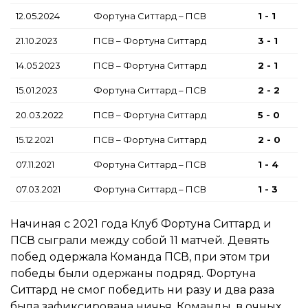
12.05.2024
Фортуна Ситтард – ПСВ
1 - 1
21.10.2023
ПСВ – Фортуна Ситтард
3 - 1
14.05.2023
ПСВ – Фортуна Ситтард
2 - 1
15.01.2023
Фортуна Ситтард – ПСВ
2 - 2
20.03.2022
ПСВ – Фортуна Ситтард
5 - 0
15.12.2021
ПСВ – Фортуна Ситтард
2 - 0
07.11.2021
Фортуна Ситтард – ПСВ
1 - 4
07.03.2021
Фортуна Ситтард – ПСВ
1 - 3
Начиная с 2021 года Клуб Фортуна Ситтард и
ПСВ сыграли между собой 11 матчей. Девять
побед одержала Команда ПСВ, при этом три
победы были одержаны подряд. Фортуна
Ситтард не смог победить ни разу и два раза
была зафиксирована ничья. Команды, в очных