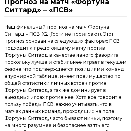
Прогноз на матч «Фортуна
Ситтард» – «ПСВ»
Наш финальный прогноз на матч Фортуна
Ситтард – ПСВ: X2 (Гости не проиграют). Этот
прогноз основан на следующих факторах: ПСВ
подходит к предстоящему матчу против
Фортуны Ситтард в качестве явного фаворита,
поскольку лучше и стабильнее играет в текущем
сезоне, что подтверждается позициями команд
в турнирной таблице, имеет преимущество по
общей статистики личных встреч против
Фортуны Ситтард, а так же доминирует в
выездных играх против нее. Хотя все говорит в
пользу победы ПСВ, важно учитывать, что в
матчах данных команд, проходящих на поле
Фортуны Ситтард, часто бывают ничьи, поэтому
на много разумнее и безопаснее взять его