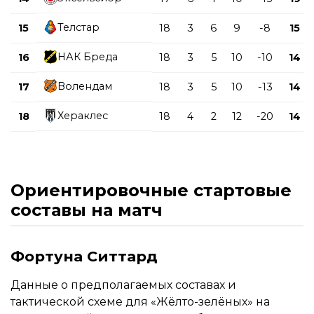
Телстар
15
18
3
6
9
-8
15
НАК Бреда
16
18
3
5
10
-10
14
Волендам
17
18
3
5
10
-13
14
Хераклес
18
18
4
2
12
-20
14
Ориентировочные стартовые
составы на матч
Фортуна Ситтард
Данные о предполагаемых составах и
тактической схеме для «Жёлто-зелёных» на