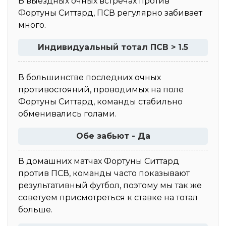
В выездных очных встречах против
Фортуны Ситтард, ПСВ регулярно забивает
много.
Индивидуальный тотал ПСВ > 1.5
В большинстве последних очных
противостояний, проводимых на поле
Фортуны Ситтард, команды стабильно
обменивались голами.
Обе забьют - Да
В домашних матчах Фортуны Ситтард
против ПСВ, команды часто показывают
результативный футбол, поэтому мы так же
советуем присмотреться к ставке на тотал
больше.