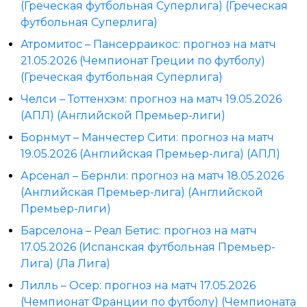
(Греческая футбольная Суперлига) (Греческая
футбольная Суперлига)
Атромитос – Пансерраикос: прогноз на матч
21.05.2026 (Чемпионат Греции по футболу)
(Греческая футбольная Суперлига)
Челси – Тоттенхэм: прогноз на матч 19.05.2026
(АПЛ) (Английской Премьер-лиги)
Борнмут – Манчестер Сити: прогноз на матч
19.05.2026 (Английская Премьер-лига) (АПЛ)
Арсенал – Бернли: прогноз на матч 18.05.2026
(Английская Премьер-лига) (Английской
Премьер-лиги)
Барселона – Реал Бетис: прогноз на матч
17.05.2026 (Испанская футбольная Премьер-
Лига) (Ла Лига)
Лилль – Осер: прогноз на матч 17.05.2026
(Чемпионат Франции по футболу) (Чемпионата