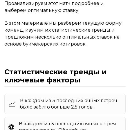
Проанализируем этот матч подробнее и
выберем оптимальную ставку.
В этом материале мы разберем текущую форму
команд, изучим их статистические тренды и
предложим несколько оптимальных ставок на
основе букмекерских котировок.
Статистические тренды и
ключевые факторы
В каждом из 3 последних очных встреч
📈
было забито больше 2.5 голов.
В каждом из 3 последних очных встреч
⚽️