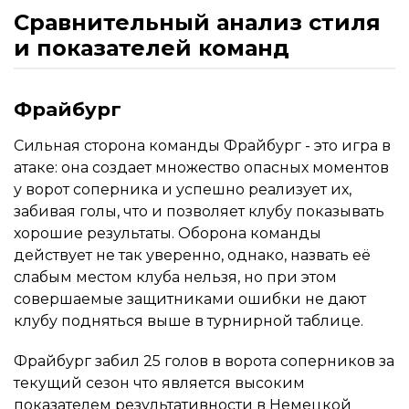
Сравнительный анализ стиля
и показателей команд
Фрайбург
Сильная сторона команды Фрайбург - это игра в
атаке: она создает множество опасных моментов
у ворот соперника и успешно реализует их,
забивая голы, что и позволяет клубу показывать
хорошие результаты. Оборона команды
действует не так уверенно, однако, назвать её
слабым местом клуба нельзя, но при этом
совершаемые защитниками ошибки не дают
клубу подняться выше в турнирной таблице.
Фрайбург забил 25 голов в ворота соперников за
текущий сезон что является высоким
показателем результативности в Немецкой