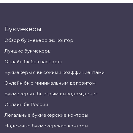
Букмекеры
Обзор букмекерских контор
Лучшие букмекеры
Онлайн бк без паспорта
Букмекеры с высокими коэффициентами
Онлайн бк с минимальным депозитом
Букмекеры с быстрым выводом денег
Онлайн бк России
Легальные букмекерские конторы
Надёжные букмекерские конторы