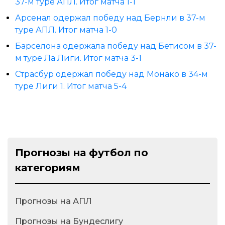
37-м туре АПЛ. Итог матча 1-1
Арсенал одержал победу над Бернли в 37-м
туре АПЛ. Итог матча 1-0
Барселона одержала победу над Бетисом в 37-
м туре Ла Лиги. Итог матча 3-1
Страсбур одержал победу над Монако в 34-м
туре Лиги 1. Итог матча 5-4
Прогнозы на футбол по
категориям
Прогнозы на АПЛ
Прогнозы на Бундеслигу