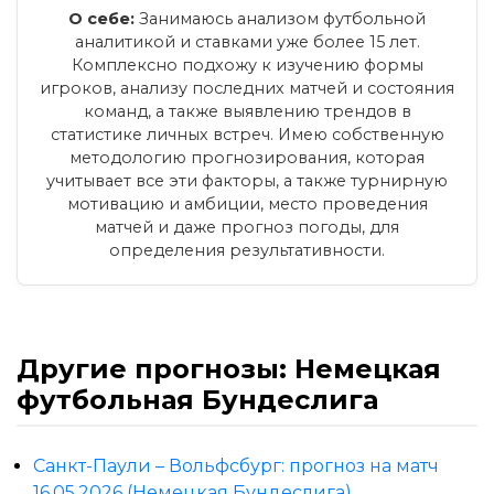
О себе:
Занимаюсь анализом футбольной
аналитикой и ставками уже более 15 лет.
Комплексно подхожу к изучению формы
игроков, анализу последних матчей и состояния
команд, а также выявлению трендов в
статистике личных встреч. Имею собственную
методологию прогнозирования, которая
учитывает все эти факторы, а также турнирную
мотивацию и амбиции, место проведения
матчей и даже прогноз погоды, для
определения результативности.
Другие прогнозы: Немецкая
футбольная Бундеслига
Санкт-Паули – Вольфсбург: прогноз на матч
16.05.2026 (Немецкая Бундеслига)