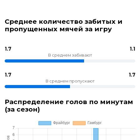
Среднее количество забитых и
пропущенных мячей за игру
1.7
1.1
В среднем забивают
1.7
1.7
В среднем пропускают
Распределение голов по минутам
(за сезон)