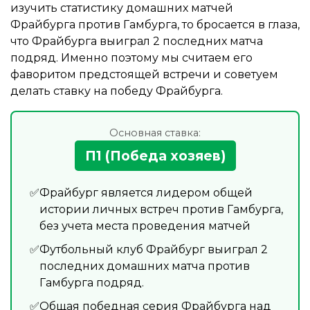
изучить статистику домашних матчей
Фрайбурга против Гамбурга, то бросается в глаза,
что Фрайбурга выиграл 2 последних матча
подряд. Именно поэтому мы считаем его
фаворитом предстоящей встречи и советуем
делать ставку на победу Фрайбурга.
Основная ставка:
П1 (Победа хозяев)
Фрайбург является лидером общей
истории личных встреч против Гамбурга,
без учета места проведения матчей
Футбольный клуб Фрайбург выиграл 2
последних домашних матча против
Гамбурга подряд.
Общая победная серия Фрайбурга над