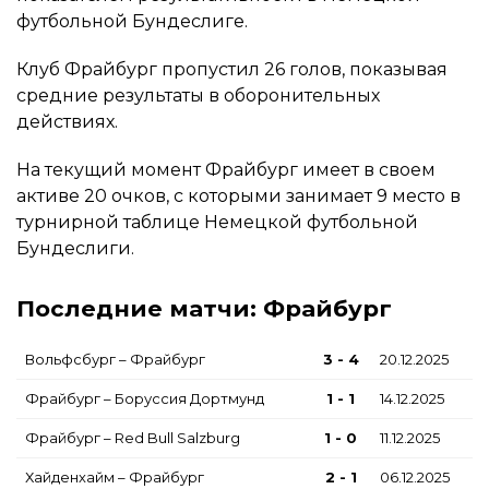
футбольной Бундеслиге.
Клуб Фрайбург пропустил 26 голов, показывая
средние результаты в оборонительных
действиях.
На текущий момент Фрайбург имеет в своем
активе 20 очков, с которыми занимает 9 место в
турнирной таблице Немецкой футбольной
Бундеслиги.
Последние матчи: Фрайбург
Вольфсбург – Фрайбург
3 - 4
20.12.2025
Фрайбург – Боруссия Дортмунд
1 - 1
14.12.2025
Фрайбург – Red Bull Salzburg
1 - 0
11.12.2025
Хайденхайм – Фрайбург
2 - 1
06.12.2025