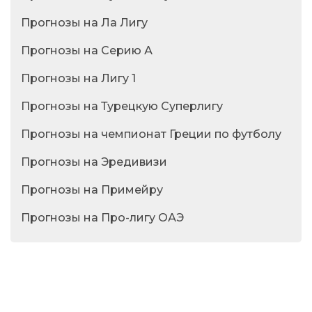
Прогнозы на Ла Лигу
Прогнозы на Серию А
Прогнозы на Лигу 1
Прогнозы на Турецкую Суперлигу
Прогнозы на чемпионат Греции по футболу
Прогнозы на Эредивизи
Прогнозы на Примейру
Прогнозы на Про-лигу ОАЭ