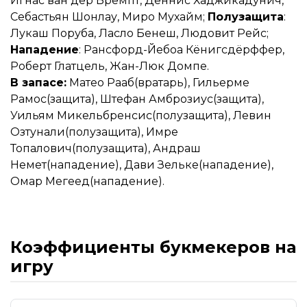
Игнас ван дер Бремпт, Деннис Хаджикадунич,
Себастьян Шонлау, Миро Мухайм;
Полузащита
:
Лукаш Поруба, Ласло Бенеш, Людовит Рейс;
Нападение
: Рансфорд-Йебоа Кёнигсдёрффер,
Роберт Глатцель, Жан-Люк Домпе.
В запасе:
Матео Рааб(вратарь), Гильерме
Рамос(защита), Штефан Амброзиус(защита),
Уильям Микельбренсис(полузащита), Левин
Озтунали(полузащита), Имре
Топалович(полузащита), Андраш
Немет(нападение), Дави Зельке(нападение),
Омар Мегеед(нападение).
Коэффициенты букмекеров на
игру