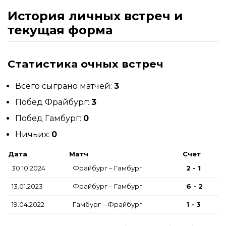
История личных встреч и
текущая форма
Статистика очных встреч
Всего сыграно матчей:
3
Побед Фрайбург:
3
Побед Гамбург:
0
Ничьих:
0
Дата
Матч
Счет
30.10.2024
Фрайбург – Гамбург
2 - 1
13.01.2023
Фрайбург – Гамбург
6 - 2
19.04.2022
Гамбург – Фрайбург
1 - 3