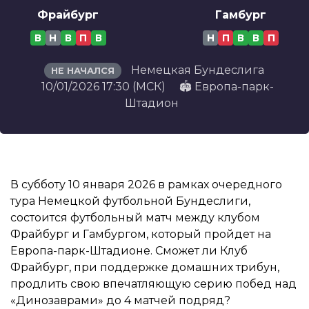
Фрайбург
Гамбург
В
Н
В
П
В
Н
П
В
В
П
Немецкая Бундеслига
НЕ НАЧАЛСЯ
10/01/2026 17:30 (МСК)
🏟️ Европа-парк-
Штадион
В субботу 10 января 2026 в рамках очередного
тура Немецкой футбольной Бундеслиги,
состоится футбольный матч между клубом
Фрайбург и Гамбургом, который пройдет на
Европа-парк-Штадионе. Сможет ли Клуб
Фрайбург, при поддержке домашних трибун,
продлить свою впечатляющую серию побед над
«Динозаврами» до 4 матчей подряд?