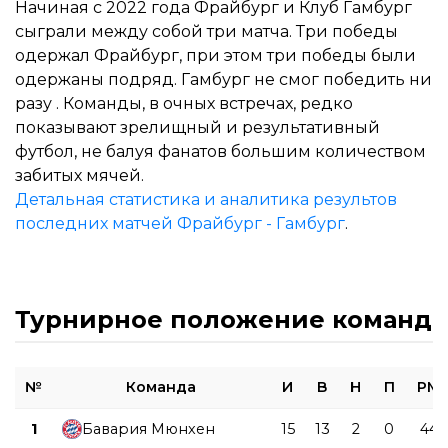
Начиная с 2022 года Фрайбург и Клуб Гамбург
сыграли между собой три матча. Три победы
одержал Фрайбург, при этом три победы были
одержаны подряд. Гамбург не смог победить ни
разу . Команды, в очных встречах, редко
показывают зрелищный и результативный
футбол, не балуя фанатов большим количеством
забитых мячей.
Детальная статистика и аналитика результов
последних матчей Фрайбург - Гамбург
.
Турнирное положение команд
№
Команда
И
В
Н
П
РМ
1
Бавария Мюнхен
15
13
2
0
44