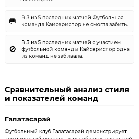
В 3 из 5 последних матчей Футбольная
🥅
команда Кайсериспор не смогла забить.
В 3 из 5 последних матчей с участием
🚫
футбольной команды Кайсериспор одна
из команд не забивала.
Сравнительный анализ стиля
и показателей команд
Галатасарай
Футбольный клуб Галатасарай демонстрирует
чемпионский уровень игры, обладая как одной