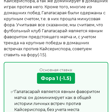
Кайсериспора, а так же доминирует в домашних
играх против него. Кроме того, многие из
домашних побед Галатасарая были одержаны с
крупным счетом, т.е. в них прошла минусовая
фора. Учитывая все сказанное, мы считаем, что
футбольный клуб Галатасарай является явным
фаворитом предстоящего матча и, с учетом
тренда на крупные победы в домашних
встречах против Кайсериспора, советуем
ставить на фору(-1.5).
Основная ставка:
Фора 1 (-1.5)
Галатасарай является явным фаворитом
матча: он доминимрует как в общей
истории личных встреч против
Кайсериспора, без учета места