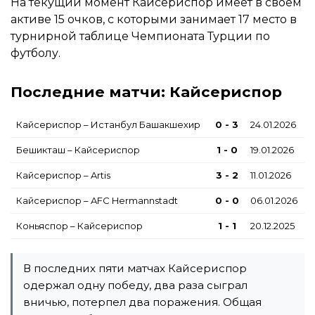
На текущий момент Кайсериспор имеет в своем
активе 15 очков, с которыми занимает 17 место в
турнирной таблице Чемпионата Турции по
футболу.
Последние матчи: Кайсериспор
Кайсериспор – Истанбул Башакшехир
0 - 3
24.01.2026
Бешикташ – Кайсериспор
1 - 0
19.01.2026
Кайсериспор – Artis
3 - 2
11.01.2026
Кайсериспор – AFC Hermannstadt
0 - 0
06.01.2026
Коньяспор – Кайсериспор
1 - 1
20.12.2025
В последних пяти матчах Кайсериспор
одержал одну победу, два раза сыграл
вничью, потерпел два поражения. Общая