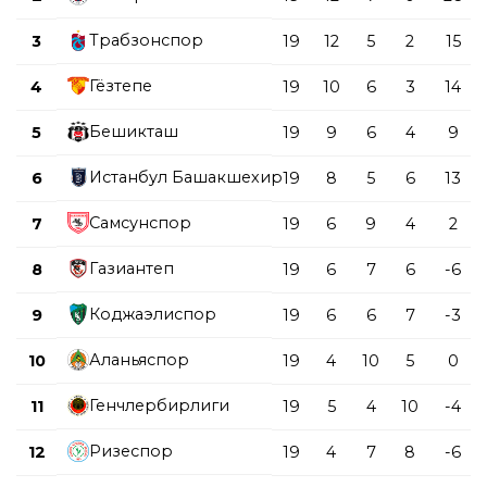
Трабзонспор
3
19
12
5
2
15
Гёзтепе
4
19
10
6
3
14
Бешикташ
5
19
9
6
4
9
Истанбул Башакшехир
6
19
8
5
6
13
Самсунспор
7
19
6
9
4
2
Газиантеп
8
19
6
7
6
-6
Коджаэлиспор
9
19
6
6
7
-3
Аланьяспор
10
19
4
10
5
0
Генчлербирлиги
11
19
5
4
10
-4
Ризеспор
12
19
4
7
8
-6