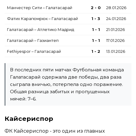
Манчестер Сити – Галатасарай
2 - 0
28.01.2026
Фатих Карагюмрюк – Галатасарай
1 - 3
24.01.2026
Галатасарай – Атлетико Мадрид
1 - 1
21.01.2026
Галатасарай – Газиантеп
1 - 1
17.01.2026
Fethiyespor – Галатасарай
1 - 2
13.01.2026
В последних пяти матчах Футбольная команда
Галатасарай одержала две победы, два раза
сыграла вничью, потерпела одно поражение.
Общая разница забитых и пропущенных
мячей: 7–6.
Кайсериспор
ФК Кайсериспор - это один из главных