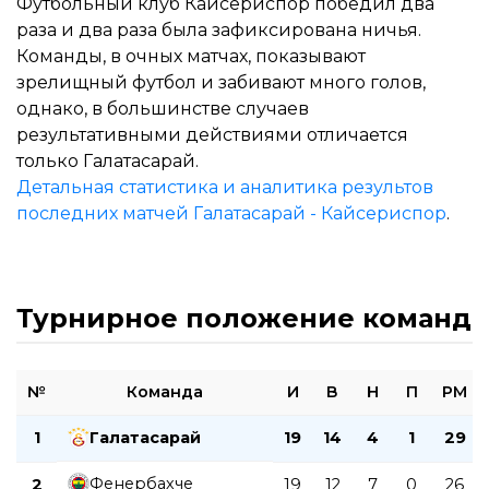
Футбольный клуб Кайсериспор победил два
раза и два раза была зафиксирована ничья.
Команды, в очных матчах, показывают
зрелищный футбол и забивают много голов,
однако, в большинстве случаев
результативными действиями отличается
только Галатасарай.
Детальная статистика и аналитика результов
последних матчей Галатасарай - Кайсериспор
.
Турнирное положение команд
№
Команда
И
В
Н
П
РМ
1
Галатасарай
19
14
4
1
29
Фенербахче
2
19
12
7
0
26