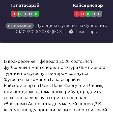
Галатасарай
Кайсериспор
П
В
Н
Н
В
П
П
В
Н
Н
Турецкая футбольная Суперлига
НЕ НАЧАЛСЯ
01/02/2026 20:00 (МСК)
🏟️ Рамс Парк
В воскресенье, 1 февраля 2026, состоится
футбольный матч очередного тура Чемпионата
Турции по футболу, в котором сойдутся
Футбольная команда Галатасарай и
Кайсериспор на Рамс Парк. Смогут ли «Львы»,
при поддержке домашних трибун, продлить
свою впечатляющую серию побед над
«Звёздами Анатолии» до 5 матчей подряд? К
какому выводу пришли наши эксперты и какой