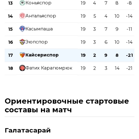
Коньяспор
13
19
4
7
8
-8
Антальяспор
14
19
5
4
10
-14
Касымпаша
15
19
3
7
9
-11
Эюпспор
16
19
3
6
10
-14
Кайсериспор
17
19
2
9
8
-21
Фатих Карагюмрюк
18
19
2
3
14
-21
Ориентировочные стартовые
составы на матч
Галатасарай