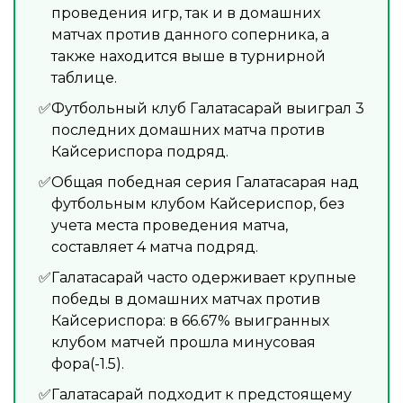
проведения игр, так и в домашних
матчах против данного соперника, а
также находится выше в турнирной
таблице.
Футбольный клуб Галатасарай выиграл 3
последних домашних матча против
Кайсериспора подряд.
Общая победная серия Галатасарая над
футбольным клубом Кайсериспор, без
учета места проведения матча,
составляет 4 матча подряд.
Галатасарай часто одерживает крупные
победы в домашних матчах против
Кайсериспора: в 66.67% выигранных
клубом матчей прошла минусовая
фора(-1.5).
Галатасарай подходит к предстоящему