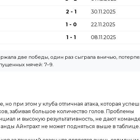
2 - 1
30.11.2025
1 - 0
22.11.2025
1 - 1
08.11.2025
ержала две победы, один раз сыграла вничью, потерпе
пущенных мячей: 7–9.
 но при этом у клуба отличная атака, которая успе
ков, забивая большое количество голов. Проблемы
циал и высокую результативность, не дают команд
оманды Айнтрахт не может подняться выше в таблице.