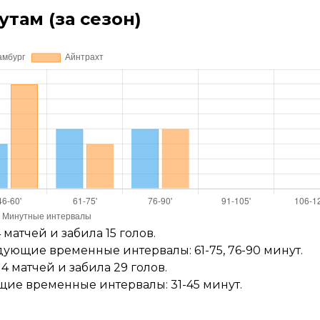
там (за сезон)
матчей и забила 15 голов.
едующие временные интервалы: 61-75, 76-90 минут.
4 матчей и забила 29 голов.
ющие временные интервалы: 31-45 минут.