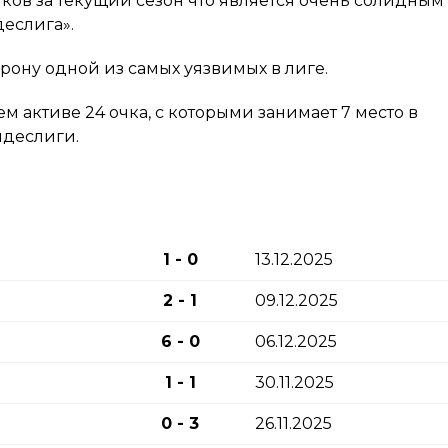
иков за текущий сезон что является очень солидным
деслига».
орону одной из самых уязвимых в лиге.
м активе 24 очка, с которыми занимает 7 место в
ндеслиги.
1 - 0
13.12.2025
2 - 1
09.12.2025
6 - 0
06.12.2025
1 - 1
30.11.2025
0 - 3
26.11.2025