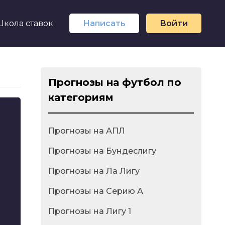
Школа ставок
Написать
Войти
Прогнозы на футбол по
категориям
Прогнозы на АПЛ
Прогнозы на Бундеслигу
Прогнозы на Ла Лигу
Прогнозы на Серию А
Прогнозы на Лигу 1