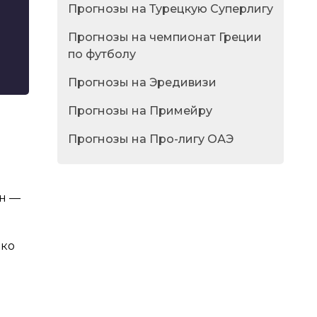
Прогнозы на Турецкую Суперлигу
Прогнозы на чемпионат Греции
по футболу
Прогнозы на Эредивизи
Прогнозы на Примейру
Прогнозы на Про-лигу ОАЭ
ен —
ько