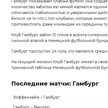
Гамбург показывает слабый футбол: она создает
количество забитых ею мячей является одним 
отличается стабильностью и уверенными дейст
биться не то что с топ-клубами, которые имею
противостоять даже командам из середины ту
Клуб Гамбург забил 15 голов в ворота соперни
сильной атакой в Немецкой футбольной Бунд
Гамбург пропустил 24 гола, что является сред
На текущий момент Клуб Гамбург имеет в своем
турнирной таблице Немецкой футбольной Бу
Последние матчи: Гамбург
Хоффенхайм – Гамбург
Гамбург – Вердер