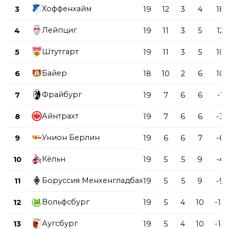
Хоффенхайм
3
19
12
3
4
18
Лейпциг
4
19
11
3
5
12
Штутгарт
5
19
11
3
5
10
Байер
6
18
10
2
6
10
Фрайбург
7
19
7
6
6
-1
Айнтрахт
8
19
7
6
6
-3
Унион Берлин
9
19
6
6
7
-6
Кёльн
10
19
5
5
9
-4
Боруссия Менхенгладбах
11
19
5
5
9
-9
Вольфсбург
12
19
5
4
10
-13
Аугсбург
13
19
5
4
10
-14