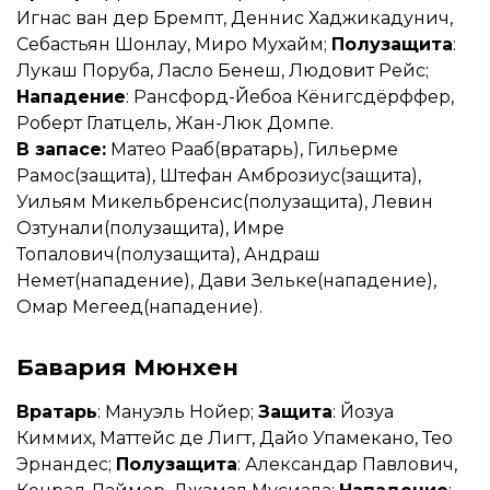
Игнас ван дер Бремпт, Деннис Хаджикадунич,
Себастьян Шонлау, Миро Мухайм;
Полузащита
:
Лукаш Поруба, Ласло Бенеш, Людовит Рейс;
Нападение
: Рансфорд-Йебоа Кёнигсдёрффер,
Роберт Глатцель, Жан-Люк Домпе.
В запасе:
Матео Рааб(вратарь), Гильерме
Рамос(защита), Штефан Амброзиус(защита),
Уильям Микельбренсис(полузащита), Левин
Озтунали(полузащита), Имре
Топалович(полузащита), Андраш
Немет(нападение), Дави Зельке(нападение),
Омар Мегеед(нападение).
Бавария Мюнхен
Вратарь
: Мануэль Нойер;
Защита
: Йозуа
Киммих, Маттейс де Лигт, Дайо Упамекано, Тео
Эрнандес;
Полузащита
: Александар Павлович,