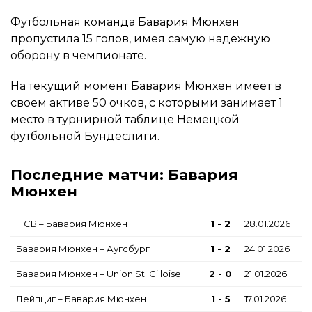
Футбольная команда Бавария Мюнхен
пропустила 15 голов, имея самую надежную
оборону в чемпионате.
На текущий момент Бавария Мюнхен имеет в
своем активе 50 очков, с которыми занимает 1
место в турнирной таблице Немецкой
футбольной Бундеслиги.
Последние матчи: Бавария
Мюнхен
ПСВ – Бавария Мюнхен
1 - 2
28.01.2026
Бавария Мюнхен – Аугсбург
1 - 2
24.01.2026
Бавария Мюнхен – Union St. Gilloise
2 - 0
21.01.2026
Лейпциг – Бавария Мюнхен
1 - 5
17.01.2026