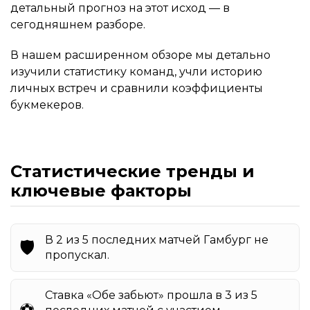
детальный прогноз на этот исход — в
сегодняшнем разборе.
В нашем расширенном обзоре мы детально
изучили статистику команд, учли историю
личных встреч и сравнили коэффициенты
букмекеров.
Статистические тренды и
ключевые факторы
В 2 из 5 последних матчей Гамбург не
🛡️
пропускал.
Ставка «Обе забьют» прошла в 3 из 5