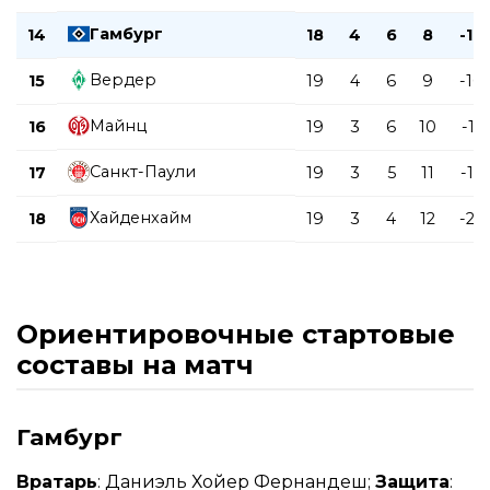
Гамбург
14
18
4
6
8
-10
Вердер
15
19
4
6
9
-16
Майнц
16
19
3
6
10
-11
Санкт-Паули
17
19
3
5
11
-15
Хайденхайм
18
19
3
4
12
-25
Ориентировочные стартовые
составы на матч
Гамбург
Вратарь
: Даниэль Хойер Фернандеш;
Защита
: