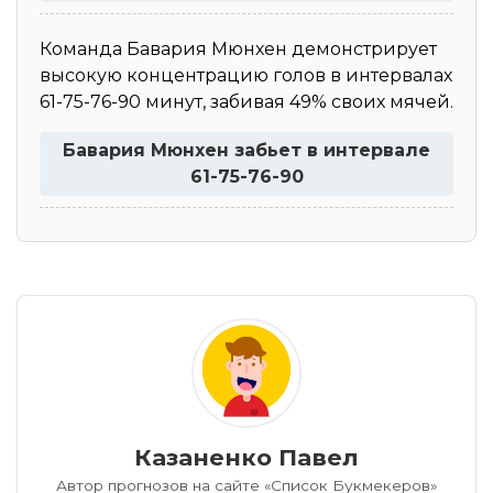
Команда Бавария Мюнхен демонстрирует
высокую концентрацию голов в интервалах
61-75-76-90 минут, забивая 49% своих мячей.
Бавария Мюнхен забьет в интервале
61-75-76-90
Казаненко Павел
Автор прогнозов на сайте «Список Букмекеров»