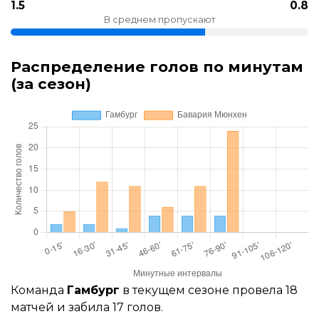
1.5
0.8
В среднем пропускают
Распределение голов по минутам
(за сезон)
Команда
Гамбург
в текущем сезоне провела 18
матчей и забила 17 голов.