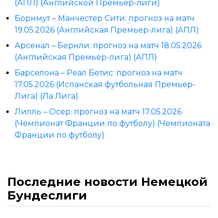
(АПЛ) (Английской Премьер-лиги)
Борнмут – Манчестер Сити: прогноз на матч
19.05.2026 (Английская Премьер-лига) (АПЛ)
Арсенал – Бернли: прогноз на матч 18.05.2026
(Английская Премьер-лига) (АПЛ)
Барселона – Реал Бетис: прогноз на матч
17.05.2026 (Испанская футбольная Премьер-
Лига) (Ла Лига)
Лилль – Осер: прогноз на матч 17.05.2026
(Чемпионат Франции по футболу) (Чемпионата
Франции по футболу)
Последние новости Немецкой
Бундеслиги