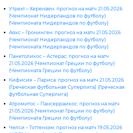
Утрехт – Херенвен: прогноз на матч 21.05.2026
(Чемпионат Нидерландов по футболу)
(Чемпионата Нидерландов по футболу)
Аякс – Гронинген: прогноз на матч 21.05.2026
(Чемпионат Нидерландов по футболу)
(Чемпионата Нидерландов по футболу)
Панетоликос – Астерас: прогноз на матч
21.05.2026 (Чемпионат Греции по футболу)
(Чемпионата Греции по футболу)
Кифисия – Лариса: прогноз на матч 21.05.2026
(Греческая футбольная Суперлига) (Греческая
футбольная Суперлига)
Атромитос – Пансерраикос: прогноз на матч
21.05.2026 (Чемпионат Греции по футболу)
(Чемпионата Греции по футболу)
Челси – Тоттенхэм: прогноз на матч 19.05.2026