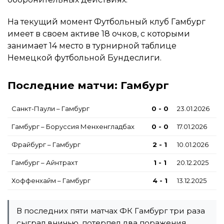
На текущий момент Футбольный клуб Гамбург
имеет в своем активе 18 очков, с которыми
занимает 14 место в турнирной таблице
Немецкой футбольной Бундеслиги.
Последние матчи: Гамбург
Санкт-Паули – Гамбург
0 - 0
23.01.2026
Гамбург – Боруссия Менхенгладбах
0 - 0
17.01.2026
Фрайбург – Гамбург
2 - 1
10.01.2026
Гамбург – Айнтрахт
1 - 1
20.12.2025
Хоффенхайм – Гамбург
4 - 1
13.12.2025
В последних пяти матчах ФК Гамбург три раза
сыграл вничью, потерпел два поражения.