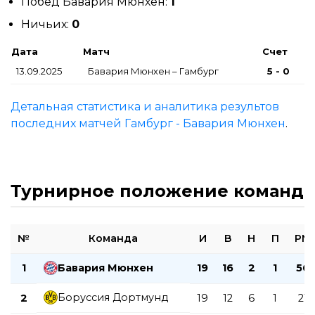
Побед Бавария Мюнхен:
1
Ничьих:
0
Дата
Матч
Счет
13.09.2025
Бавария Мюнхен – Гамбург
5 - 0
Детальная статистика и аналитика результов
последних матчей Гамбург - Бавария Мюнхен
.
Турнирное положение команд
№
Команда
И
В
Н
П
РМ
1
Бавария Мюнхен
19
16
2
1
56
Боруссия Дортмунд
2
19
12
6
1
21