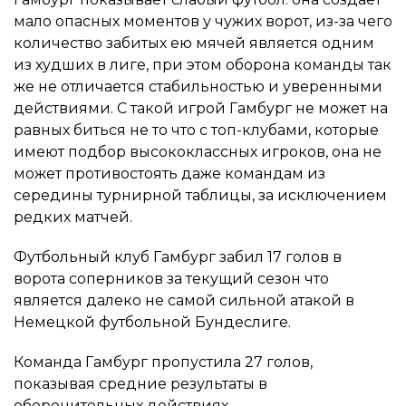
мало опасных моментов у чужих ворот, из-за чего
количество забитых ею мячей является одним
из худших в лиге, при этом оборона команды так
же не отличается стабильностью и уверенными
действиями. С такой игрой Гамбург не может на
равных биться не то что с топ-клубами, которые
имеют подбор высококлассных игроков, она не
может противостоять даже командам из
середины турнирной таблицы, за исключением
редких матчей.
Футбольный клуб Гамбург забил 17 голов в
ворота соперников за текущий сезон что
является далеко не самой сильной атакой в
Немецкой футбольной Бундеслиге.
Команда Гамбург пропустила 27 голов,
показывая средние результаты в
оборонительных действиях.