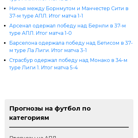
Ничья между Борнмутом и Манчестер Сити в
37-м туре АПЛ. Итог матча 1-1
Арсенал одержал победу над Бернли в 37-м
туре АПЛ. Итог матча 1-0
Барселона одержала победу над Бетисом в 37-
м туре Ла Лиги. Итог матча 3-1
Страсбур одержал победу над Монако в 34-м
туре Лиги 1. Итог матча 5-4
Прогнозы на футбол по
категориям