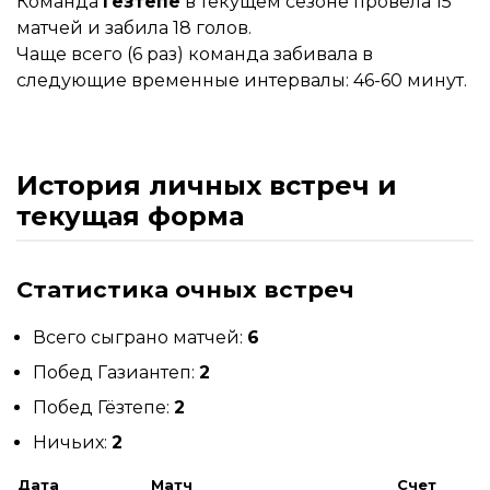
Команда
Гёзтепе
в текущем сезоне провела 15
матчей и забила 18 голов.
Чаще всего (6 раз) команда забивала в
следующие временные интервалы: 46-60 минут.
История личных встреч и
текущая форма
Статистика очных встреч
Всего сыграно матчей:
6
Побед Газиантеп:
2
Побед Гёзтепе:
2
Ничьих:
2
Дата
Матч
Счет