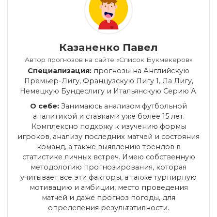
Казаненко Павел
Автор прогнозов на сайте «Список Букмекеров»
Специализация:
прогнозы на Английскую
Премьер-Лигу, Французскую Лигу 1, Ла Лигу,
Немецкую Бундеслигу и Итальянскую Серию А.
О себе:
Занимаюсь анализом футбольной
аналитикой и ставками уже более 15 лет.
Комплексно подхожу к изучению формы
игроков, анализу последних матчей и состояния
команд, а также выявлению трендов в
статистике личных встреч. Имею собственную
методологию прогнозирования, которая
учитывает все эти факторы, а также турнирную
мотивацию и амбиции, место проведения
матчей и даже прогноз погоды, для
определения результативности.