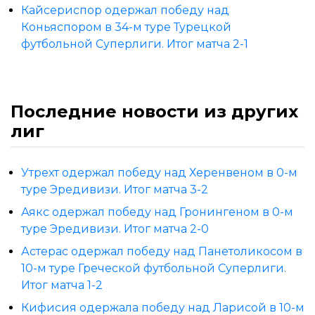
Кайсериспор одержал победу над
Коньяспором в 34-м туре Турецкой
футбольной Суперлиги. Итог матча 2-1
Последние новости из других
лиг
Утрехт одержал победу над Херенвеном в 0-м
туре Эредивизи. Итог матча 3-2
Аякс одержал победу над Гронингеном в 0-м
туре Эредивизи. Итог матча 2-0
Астерас одержал победу над Панетоликосом в
10-м туре Греческой футбольной Суперлиги.
Итог матча 1-2
Кифисия одержала победу над Ларисой в 10-м