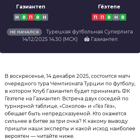
Газиантеп
Гёзтепе
Н
В
П
В
Н
П
П
В
Н
В
Турецкая футбольная Суперлига
НЕ НАЧАЛСЯ
14/12/2025 14:30 (МСК)
🏟️ Газиантеп
В воскресенье, 14 декабря 2025, состоится матч
очередного тура Чемпионата Турции по футболу,
в котором Клуб Газиантеп будет принимать ФК
Гёзтепе на Газиантеп. Встреча двух соседей по
турнирной таблице, «Соколов» и «Гёз Гёз»,
обещает быть непредсказуемой. Кто окажется
сильнее в битве за три очка? К какому выводу
пришли наши эксперты и какой исход наиболее
вероятен — читайте ниже.