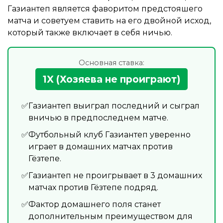
Газиантеп является фаворитом предстояшего
матча и советуем ставить на его двойной исход,
который также включает в себя ничью.
Основная ставка:
1X (Хозяева не проиграют)
Газиантеп выиграл последний и сыграл
вничью в предпоследнем матче.
Футбольный клуб Газиантеп уверенно
играет в домашних матчах против
Гёзтепе.
Газиантеп не проигрывает в 3 домашних
матчах против Гёзтепе подряд.
Фактор домашнего поля станет
дополнительным преимуществом для