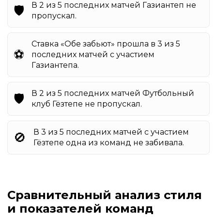
В 2 из 5 последних матчей Газиантеп не
🛡️
пропускал.
Ставка «Обе забьют» прошла в 3 из 5
⚽️
последних матчей с участием
Газиантепа.
В 2 из 5 последних матчей Футбольный
🛡️
клуб Гёзтепе не пропускал.
В 3 из 5 последних матчей с участием
🚫
Гёзтепе одна из команд не забивала.
Сравнительный анализ стиля
и показателей команд