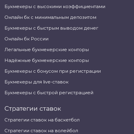
Букмекеры с высокими коэффициентами
Онлайн бк с минимальным депозитом
Букмекеры с быстрым выводом денег
Онлайн бк России
Легальные букмекерские конторы
Надёжные букмекерские конторы
Букмекеры с бонусом при регистрации
Букмекеры для live-ставок
Букмекеры с быстрой регистрацией
Стратегии ставок
Стратегии ставок на баскетбол
Стратегии ставок на волейбол