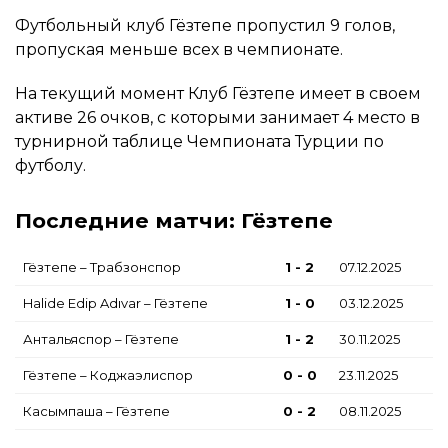
Футбольный клуб Гёзтепе пропустил 9 голов,
пропуская меньше всех в чемпионате.
На текущий момент Клуб Гёзтепе имеет в своем
активе 26 очков, с которыми занимает 4 место в
турнирной таблице Чемпионата Турции по
футболу.
Последние матчи: Гёзтепе
Гёзтепе – Трабзонспор
1 - 2
07.12.2025
Halide Edip Adıvar – Гёзтепе
1 - 0
03.12.2025
Антальяспор – Гёзтепе
1 - 2
30.11.2025
Гёзтепе – Коджаэлиспор
0 - 0
23.11.2025
Касымпаша – Гёзтепе
0 - 2
08.11.2025