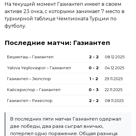
На текущий момент Газиантеп имеет в своем
активе 23 очка, с которыми занимает 7 место в
турнирной таблице Чемпионата Турции по
футболу.
Последние матчи: Газиантеп
Бешикташ – Газиантеп
2 - 2
08.12.2025
Yalova Yeşilovaspor – Газиантеп
0 - 2
04.12.2025
Газиантеп – Эюпспор
1 - 2
29.11.2025
Кайсериспор – Газиантеп
0 - 3
22.11.2025
Газиантеп – Ризеспор
2 - 2
08.11.2025
В последних пяти матчах Газиантеп одержал
две победы, два раза сыграл вничью,
потерпел одно поражение. Общая разница