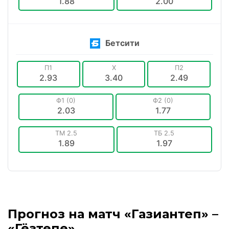
1.88
2.00
Бетсити
П1
X
П2
2.93
3.40
2.49
Ф1 (0)
Ф2 (0)
2.03
1.77
ТМ 2.5
ТБ 2.5
1.89
1.97
Прогноз на матч «Газиантеп» –
«Гёзтепе»