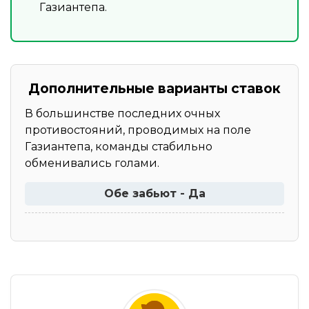
Газиантепа.
Дополнительные варианты ставок
В большинстве последних очных
противостояний, проводимых на поле
Газиантепа, команды стабильно
обменивались голами.
Обе забьют - Да