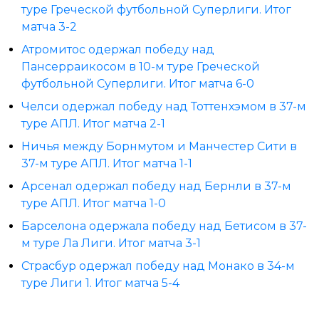
туре Греческой футбольной Суперлиги. Итог
матча 3-2
Атромитос одержал победу над
Пансерраикосом в 10-м туре Греческой
футбольной Суперлиги. Итог матча 6-0
Челси одержал победу над Тоттенхэмом в 37-м
туре АПЛ. Итог матча 2-1
Ничья между Борнмутом и Манчестер Сити в
37-м туре АПЛ. Итог матча 1-1
Арсенал одержал победу над Бернли в 37-м
туре АПЛ. Итог матча 1-0
Барселона одержала победу над Бетисом в 37-
м туре Ла Лиги. Итог матча 3-1
Страсбур одержал победу над Монако в 34-м
туре Лиги 1. Итог матча 5-4