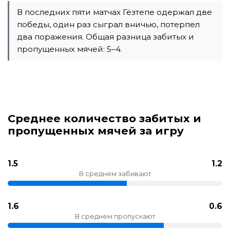
В последних пяти матчах Гёзтепе одержал две
победы, один раз сыграл вничью, потерпел
два поражения. Общая разница забитых и
пропущенных мячей: 5–4.
Среднее количество забитых и
пропущенных мячей за игру
1.5
1.2
В среднем забивают
1.6
0.6
В среднем пропускают