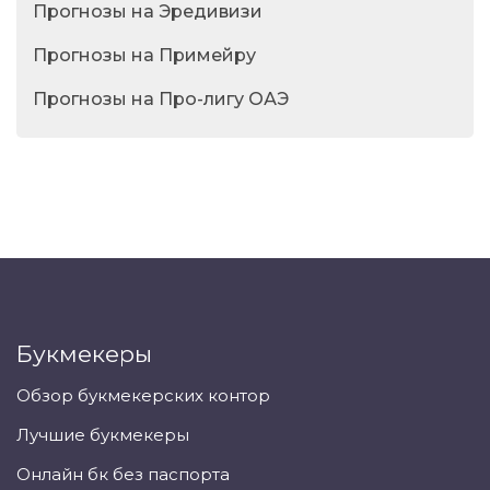
Прогнозы на Эредивизи
Прогнозы на Примейру
Прогнозы на Про-лигу ОАЭ
Букмекеры
Обзор букмекерских контор
Лучшие букмекеры
Онлайн бк без паспорта