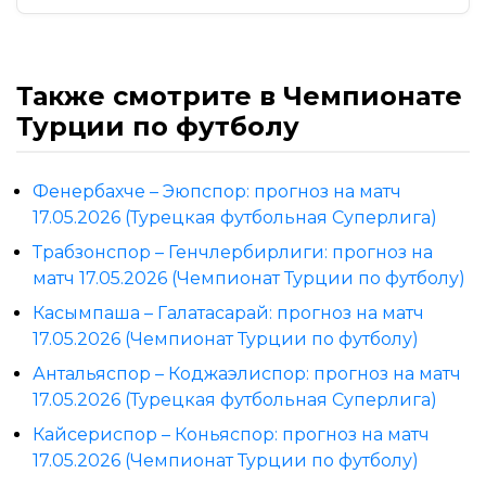
Также смотрите в Чемпионате
Турции по футболу
Фенербахче – Эюпспор: прогноз на матч
17.05.2026 (Турецкая футбольная Суперлига)
Трабзонспор – Генчлербирлиги: прогноз на
матч 17.05.2026 (Чемпионат Турции по футболу)
Касымпаша – Галатасарай: прогноз на матч
17.05.2026 (Чемпионат Турции по футболу)
Антальяспор – Коджаэлиспор: прогноз на матч
17.05.2026 (Турецкая футбольная Суперлига)
Кайсериспор – Коньяспор: прогноз на матч
17.05.2026 (Чемпионат Турции по футболу)