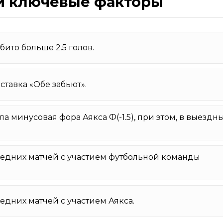
и ключевые факторы
бито больше 2.5 голов.
ставка «Обе забьют».
а минусовая фора Аякса Ф(-1.5), при этом, в выездн
следних матчей с участием футбольной команды
ледних матчей с участием Аякса.