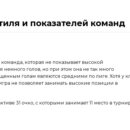
тиля и показателей команд
 команда, которая не показывает высокой
 немного голов, но при этом она не так много
ущенным голам являются средними по лиге. Хотя у к
 игра не позволяет занимать высокие позиции в
тиве 31 очко, с которыми занимает 11 место в турн
.