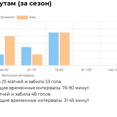
там (за сезон)
25 матчей и забила 33 гола.
ющие временные интервалы: 76-90 минут.
чей и забила 48 голов.
ющие временные интервалы: 31-45 минут.