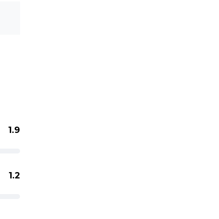
1.9
1.2