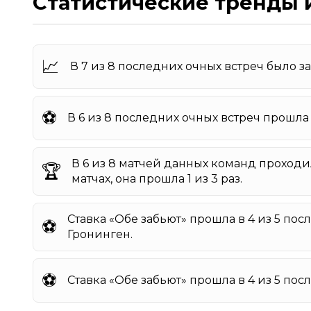
Статистические тренды 
📈
В 7 из 8 последних очных встреч было за
⚽️
В 6 из 8 последних очных встреч прошла 
В 6 из 8 матчей данных команд проходил
🏆
матчах, она прошла 1 из 3 раз.
Ставка «Обе забьют» прошла в 4 из 5 по
⚽️
Гронинген.
⚽️
Ставка «Обе забьют» прошла в 4 из 5 пос