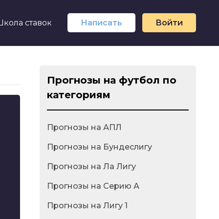
Школа ставок
Написать
Войти
Прогнозы на футбол по
категориям
Прогнозы на АПЛ
Прогнозы на Бундеслигу
Прогнозы на Ла Лигу
Прогнозы на Серию А
Прогнозы на Лигу 1