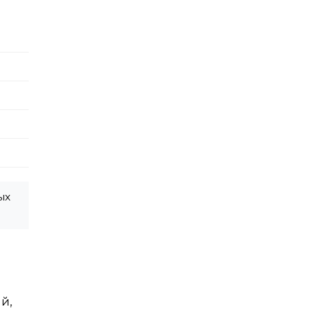
ых
й,