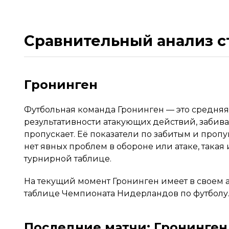
Сравнительный анализ с
Гронинген
Футбольная команда Гронинген — это средняя
результативности атакующих действий, забивая
пропускает. Её показатели по забитым и проп
нет явных проблем в обороне или атаке, такая
турнирной таблице.
На текущий момент Гронинген имеет в своем ак
таблице Чемпионата Нидерландов по футболу
Последние матчи: Гронинген