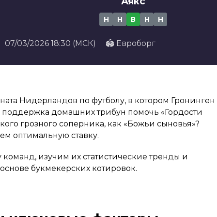
Аякс
Н
Н
В
Н
Н
07/03/2026 18:30 (МСК)
🏟️ Евроборг
ната Нидерландов по футболу, в котором Гронинген
ли поддержка домашних трибун помочь «Гордости
акого грозного соперника, как «Божьи сыновья»?
ем оптимальную ставку.
 команд, изучим их статистические тренды и
основе букмекерских котировок.