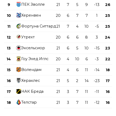
ПЕК Зволле
9
21
7
5
9
-13
26
Херенвен
10
20
6
7
7
1
25
Фортуна Ситтард
11
21
7
4
10
-5
25
Утрехт
12
20
6
6
8
3
24
Эксельсиор
13
21
6
5
10
-15
23
Гоу Эхед Иглс
14
20
4
10
6
-3
22
Волендам
15
21
4
6
11
-14
18
Хераклес
16
21
5
2
14
-23
17
НАК Бреда
17
21
3
7
11
-11
16
Телстар
18
21
3
7
11
-12
16