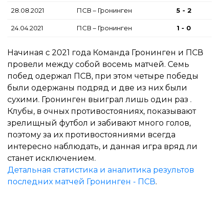
28.08.2021
ПСВ – Гронинген
5 - 2
24.04.2021
ПСВ – Гронинген
1 - 0
Начиная с 2021 года Команда Гронинген и ПСВ
провели между собой восемь матчей. Семь
побед одержал ПСВ, при этом четыре победы
были одержаны подряд и две из них были
сухими. Гронинген выиграл лишь один раз .
Клубы, в очных противостояниях, показывают
зрелищный футбол и забивают много голов,
поэтому за их противостояниями всегда
интересно наблюдать, и данная игра вряд ли
станет исключением.
Детальная статистика и аналитика результов
последних матчей Гронинген - ПСВ
.