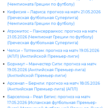
(Чемпионата Греции по футболу)
Кифисия – Лариса: прогноз на матч 21.05.2026
(Греческая футбольная Суперлига)
(Чемпионата Греции по футболу)
Атромитос – Пансерраикос: прогноз на матч
21.05.2026 (Чемпионат Греции по футболу)
(Греческая футбольная Суперлига)
Челси – Тоттенхэм: прогноз на матч 19.05.2026
(АПЛ) (Английской Премьер-лиги)
Борнмут – Манчестер Сити: прогноз на матч
19.05.2026 (Английская Премьер-лига)
(Английской Премьер-лиги)
Арсенал – Бернли: прогноз на матч 18.05.2026
(Английская Премьер-лига) (АПЛ)
Барселона – Реал Бетис: прогноз на матч
17.05.2026 (Испанская футбольная Премьер-