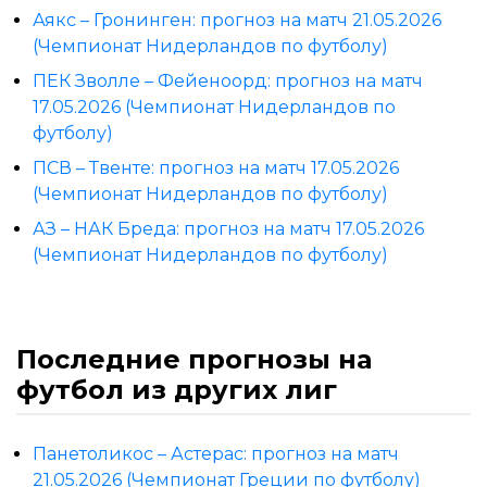
Аякс – Гронинген: прогноз на матч 21.05.2026
(Чемпионат Нидерландов по футболу)
ПЕК Зволле – Фейеноорд: прогноз на матч
17.05.2026 (Чемпионат Нидерландов по
футболу)
ПСВ – Твенте: прогноз на матч 17.05.2026
(Чемпионат Нидерландов по футболу)
АЗ – НАК Бреда: прогноз на матч 17.05.2026
(Чемпионат Нидерландов по футболу)
Последние прогнозы на
футбол из других лиг
Панетоликос – Астерас: прогноз на матч
21.05.2026 (Чемпионат Греции по футболу)