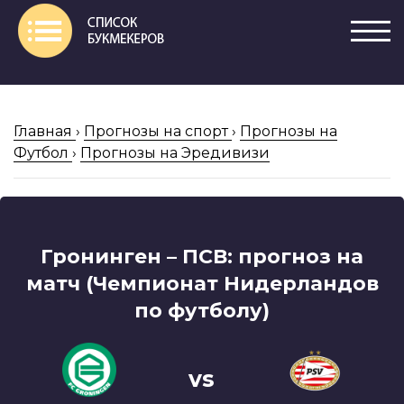
Главная
›
Прогнозы на спорт
›
Прогнозы на
Футбол
›
Прогнозы на Эредивизи
Гронинген – ПСВ: прогноз на
матч (Чемпионат Нидерландов
по футболу)
vs