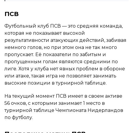
ПСВ
Футбольный клуб ПСВ — это средняя команда,
которая не показывает высокой
результативности атакующих действий, забивая
немного голов, но при этом она не так много
пропускает. Её показатели по забитым и
пропущенным голам являются средними по
лиге. Хотя у клуба нет явных проблем в обороне
или атаке, такая игра не позволяет занимать
высокие позиции в турнирной таблице.
На текущий момент ПСВ имеет в своем активе
56 очков, с которыми занимает 1 место в
турнирной таблице Чемпионата Нидерландов
по футболу.