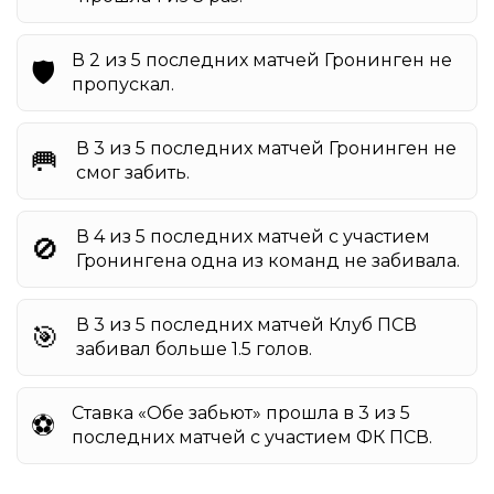
В 2 из 5 последних матчей Гронинген не
🛡️
пропускал.
В 3 из 5 последних матчей Гронинген не
🥅
смог забить.
В 4 из 5 последних матчей с участием
🚫
Гронингена одна из команд не забивала.
В 3 из 5 последних матчей Клуб ПСВ
🎯
забивал больше 1.5 голов.
Ставка «Обе забьют» прошла в 3 из 5
⚽️
последних матчей с участием ФК ПСВ.