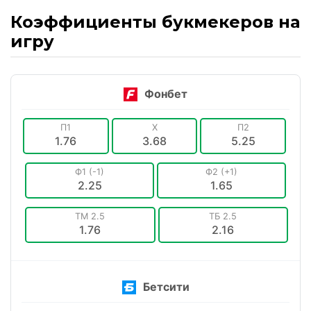
Коэффициенты букмекеров на
игру
Фонбет
П1
X
П2
1.76
3.68
5.25
Ф1 (-1)
Ф2 (+1)
2.25
1.65
ТМ 2.5
ТБ 2.5
1.76
2.16
Бетсити