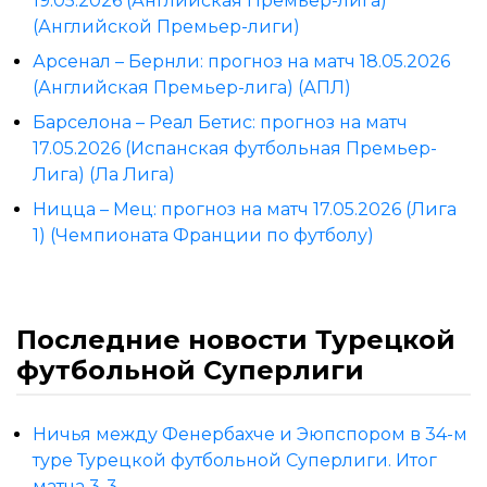
19.05.2026 (Английская Премьер-лига)
(Английской Премьер-лиги)
Арсенал – Бернли: прогноз на матч 18.05.2026
(Английская Премьер-лига) (АПЛ)
Барселона – Реал Бетис: прогноз на матч
17.05.2026 (Испанская футбольная Премьер-
Лига) (Ла Лига)
Ницца – Мец: прогноз на матч 17.05.2026 (Лига
1) (Чемпионата Франции по футболу)
Последние новости Турецкой
футбольной Суперлиги
Ничья между Фенербахче и Эюпспором в 34-м
туре Турецкой футбольной Суперлиги. Итог
матча 3-3