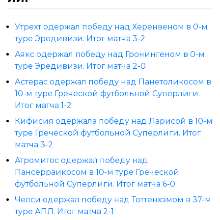
Утрехт одержал победу над Херенвеном в 0-м
туре Эредивизи. Итог матча 3-2
Аякс одержал победу над Гронингеном в 0-м
туре Эредивизи. Итог матча 2-0
Астерас одержал победу над Панетоликосом в
10-м туре Греческой футбольной Суперлиги.
Итог матча 1-2
Кифисия одержала победу над Ларисой в 10-м
туре Греческой футбольной Суперлиги. Итог
матча 3-2
Атромитос одержал победу над
Пансерраикосом в 10-м туре Греческой
футбольной Суперлиги. Итог матча 6-0
Челси одержал победу над Тоттенхэмом в 37-м
туре АПЛ. Итог матча 2-1