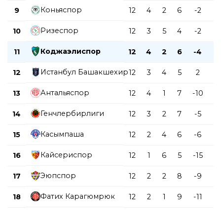
Коньяспор
9
12
4
2
6
-2
1
Ризеспор
10
12
3
5
4
-2
1
Коджаэлиспор
11
12
4
2
6
-4
1
Истанбул Башакшехир
12
12
3
4
5
2
1
Антальяспор
13
12
4
1
7
-10
1
Генчлербирлиги
14
12
3
2
7
-5
11
Касымпаша
15
12
2
4
6
-6
1
Кайсериспор
16
12
1
6
5
-15
9
Эюпспор
17
12
2
2
8
-9
8
Фатих Карагюмрюк
18
12
2
1
9
-11
7