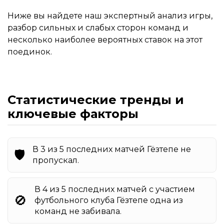
Ниже вы найдете наш экспертный анализ игры,
разбор сильных и слабых сторон команд и
несколько наиболее вероятных ставок на этот
поединок.
Статистические тренды и
ключевые факторы
В 3 из 5 последних матчей Гёзтепе не
🛡️
пропускал.
В 4 из 5 последних матчей с участием
🚫
футбольного клуба Гёзтепе одна из
команд не забивала.