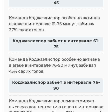
45
Команда Коджаэлиспор особенно активна
в атаке в интервале 61-75 минут, забивая
27% своих голов.
Коджаэлиспор забьет в интервале 61-
75
Команда Коджаэлиспор особенно активна
в атаке в интервале 76-90 минут, забивая
45% своих голов.
Коджаэлиспор забьет в интервале 76-
90
Команда Коджаэлиспор демонстрирует
высокую концентрацию голов в интервалах