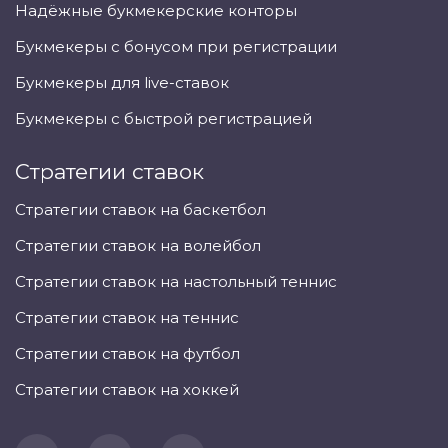
Надёжные букмекерские конторы
Букмекеры с бонусом при регистрации
Букмекеры для live-ставок
Букмекеры с быстрой регистрацией
Стратегии ставок
Стратегии ставок на баскетбол
Стратегии ставок на волейбол
Стратегии ставок на настольный теннис
Стратегии ставок на теннис
Стратегии ставок на футбол
Стратегии ставок на хоккей