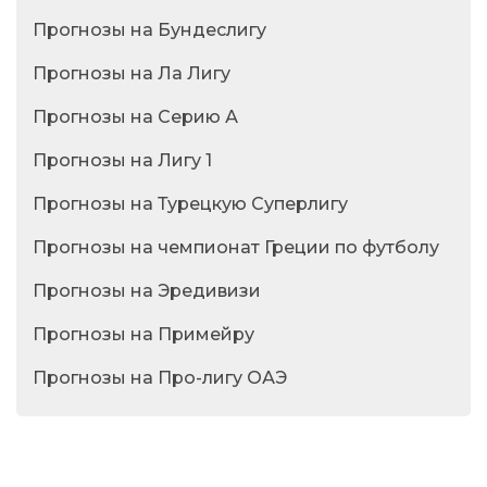
Прогнозы на Бундеслигу
Прогнозы на Ла Лигу
Прогнозы на Серию А
Прогнозы на Лигу 1
Прогнозы на Турецкую Суперлигу
Прогнозы на чемпионат Греции по футболу
Прогнозы на Эредивизи
Прогнозы на Примейру
Прогнозы на Про-лигу ОАЭ