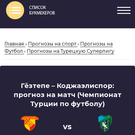
Главная
›
Прогнозы на спорт
›
Прогнозы на
Футбол
›
Прогнозы на Турецкую Суперлигу
Гёзтепе – Коджаэлиспор:
прогноз на матч (Чемпионат
Турции по футболу)
vs