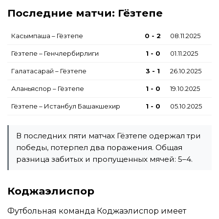
Последние матчи: Гёзтепе
Касымпаша – Гёзтепе
0 - 2
08.11.2025
Гёзтепе – Генчлербирлиги
1 - 0
01.11.2025
Галатасарай – Гёзтепе
3 - 1
26.10.2025
Аланьяспор – Гёзтепе
1 - 0
19.10.2025
Гёзтепе – Истанбул Башакшехир
1 - 0
05.10.2025
В последних пяти матчах Гёзтепе одержал три
победы, потерпел два поражения. Общая
разница забитых и пропущенных мячей: 5–4.
Коджаэлиспор
Футбольная команда Коджаэлиспор имеет