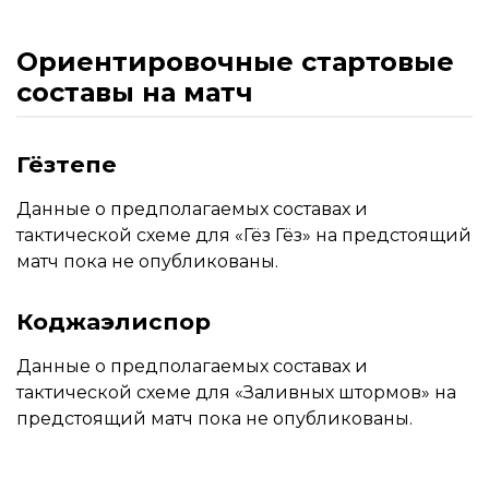
Ориентировочные стартовые
составы на матч
Гёзтепе
Данные о предполагаемых составах и
тактической схеме для «Гёз Гёз» на предстоящий
матч пока не опубликованы.
Коджаэлиспор
Данные о предполагаемых составах и
тактической схеме для «Заливных штормов» на
предстоящий матч пока не опубликованы.