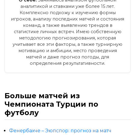
О себе:
Занимаюсь анализом футбольной
аналитикой и ставками уже более 15 лет.
Комплексно подхожу к изучению формы
игроков, анализу последних матчей и состояния
команд, а также выявлению трендов в
статистике личных встреч. Имею собственную
методологию прогнозирования, которая
учитывает все эти факторы, а также турнирную
мотивацию и амбиции, место проведения
матчей и даже прогноз погоды, для
определения результативности.
Больше матчей из
Чемпионата Турции по
футболу
Фенербахче – Эюпспор: прогноз на матч