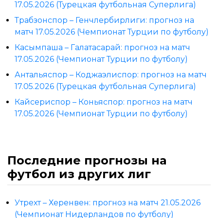
17.05.2026 (Турецкая футбольная Суперлига)
Трабзонспор – Генчлербирлиги: прогноз на
матч 17.05.2026 (Чемпионат Турции по футболу)
Касымпаша – Галатасарай: прогноз на матч
17.05.2026 (Чемпионат Турции по футболу)
Антальяспор – Коджаэлиспор: прогноз на матч
17.05.2026 (Турецкая футбольная Суперлига)
Кайсериспор – Коньяспор: прогноз на матч
17.05.2026 (Чемпионат Турции по футболу)
Последние прогнозы на
футбол из других лиг
Утрехт – Херенвен: прогноз на матч 21.05.2026
(Чемпионат Нидерландов по футболу)