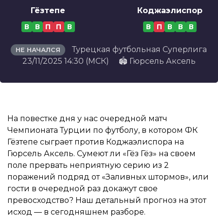
Гёзтепе
Коджаэлиспор
В
В
П
П
В
В
П
В
В
В
Турецкая футбольная Суперлига
НЕ НАЧАЛСЯ
23/11/2025 14:30 (МСК)
🏟️ Гюрсель Аксель
На повестке дня у нас очередной матч
Чемпионата Турции по футболу, в котором ФК
Гёзтепе сыграет против Коджаэлиспора на
Гюрсель Аксель. Сумеют ли «Гёз Гёз» на своем
поле прервать неприятную серию из 2
поражений подряд от «Заливных штормов», или
гости в очередной раз докажут свое
превосходство? Наш детальный прогноз на этот
исход — в сегодняшнем разборе.