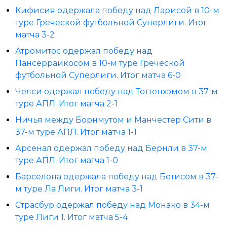
Кифисия одержала победу над Ларисой в 10-м
туре Греческой футбольной Суперлиги. Итог
матча 3-2
Атромитос одержал победу над
Пансерраикосом в 10-м туре Греческой
футбольной Суперлиги. Итог матча 6-0
Челси одержал победу над Тоттенхэмом в 37-м
туре АПЛ. Итог матча 2-1
Ничья между Борнмутом и Манчестер Сити в
37-м туре АПЛ. Итог матча 1-1
Арсенал одержал победу над Бернли в 37-м
туре АПЛ. Итог матча 1-0
Барселона одержала победу над Бетисом в 37-
м туре Ла Лиги. Итог матча 3-1
Страсбур одержал победу над Монако в 34-м
туре Лиги 1. Итог матча 5-4