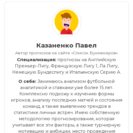
Казаненко Павел
Автор прогнозов на сайте «Список Букмекеров»
Специализация:
прогнозы на Английскую
Премьер-Лигу, Французскую Лигу 1, Ла Лигу,
Немецкую Бундеслигу и Итальянскую Серию А.
О себе:
Занимаюсь анализом футбольной
аналитикой и ставками уже более 15 лет.
Комплексно подхожу к изучению формы
игроков, анализу последних матчей и состояния
команд, а также выявлению трендов в
статистике личных встреч. Имею собственную
методологию прогнозирования, которая
учитывает все эти факторы, а также турнирную
мотивацию и амбиции, место проведения