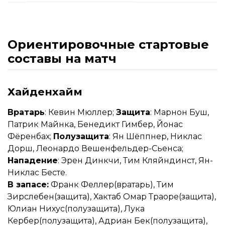
Ориентировочные стартовые
составы на матч
Хайденхайм
Вратарь
: Кевин Мюллер;
Защита
: Марнон Буш,
Патрик Майнка, Бенедикт Гимбер, Йонас
Фёренбах;
Полузащита
: Ян Шёппнер, Никлас
Дорш, Леонардо Вешенфельдер-Сьенса;
Нападение
: Эрен Динкчи, Тим Кляйндинст, Ян-
Никлас Бесте.
В запасе:
Франк Феллер(вратарь), Тим
Зирслебен(защита), Хактаб Омар Траоре(защита),
Юлиан Нихус(полузащита), Лука
Кербер(полузащита), Адриан Бек(полузащита),