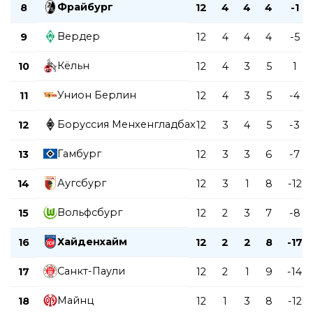
Фрайбург
8
12
4
4
4
-1
Вердер
9
12
4
4
4
-5
Кёльн
10
12
4
3
5
1
Унион Берлин
11
12
4
3
5
-4
Боруссия Менхенгладбах
12
12
3
4
5
-3
Гамбург
13
12
3
3
6
-7
Аугсбург
14
12
3
1
8
-12
Вольфсбург
15
12
2
3
7
-8
Хайденхайм
16
12
2
2
8
-17
Санкт-Паули
17
12
2
1
9
-14
Майнц
18
12
1
3
8
-12