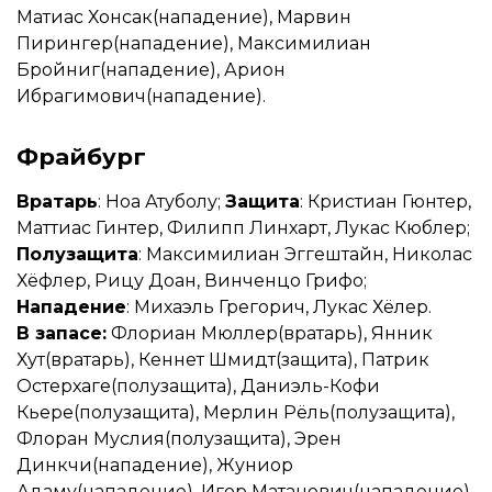
Матиас Хонсак(нападение), Марвин
Пирингер(нападение), Максимилиан
Бройниг(нападение), Арион
Ибрагимович(нападение).
Фрайбург
Вратарь
: Ноа Атуболу;
Защита
: Кристиан Гюнтер,
Маттиас Гинтер, Филипп Линхарт, Лукас Кюблер;
Полузащита
: Максимилиан Эггештайн, Николас
Хёфлер, Рицу Доан, Винченцо Грифо;
Нападение
: Михаэль Грегорич, Лукас Хёлер.
В запасе:
Флориан Мюллер(вратарь), Янник
Хут(вратарь), Кеннет Шмидт(защита), Патрик
Остерхаге(полузащита), Даниэль-Кофи
Кьере(полузащита), Мерлин Рёль(полузащита),
Флоран Муслия(полузащита), Эрен
Динкчи(нападение), Жуниор
Адаму(нападение), Игор Матанович(нападение),