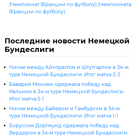
(Чемпионат Франции по футболу) (Чемпионата
Франции по футболу)
Последние новости Немецкой
Бундеслиги
Ничья между Айнтрахтом и Штутгартом в 34-м
туре Немецкой Бундеслиги. Итог матча 2-2
Бавария Мюнхен одержала победу над
Кёльном в 34-м туре Немецкой Бундеслиги.
Итог матча 5-1
Ничья между Байером и Гамбургом в 34-м
туре Немецкой Бундеслиги. Итог матча 1-1
Боруссия Дортмунд одержала победу над
Вердером в 34-м туре Немецкой Бундеслиги.