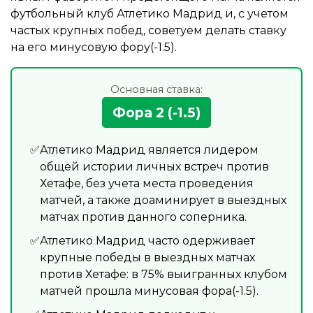
футбольный клуб Атлетико Мадрид и, с учетом
частых крупных побед, советуем делать ставку
на его минусовую фору(-1.5).
Основная ставка:
Фора 2 (-1.5)
Атлетико Мадрид является лидером
общей истории личных встреч против
Хетафе, без учета места проведения
матчей, а также доаминирует в выездных
матчах против данного соперника.
Атлетико Мадрид часто одерживает
крупные победы в выездных матчах
против Хетафе: в 75% выигранных клубом
матчей прошла минусовая фора(-1.5).