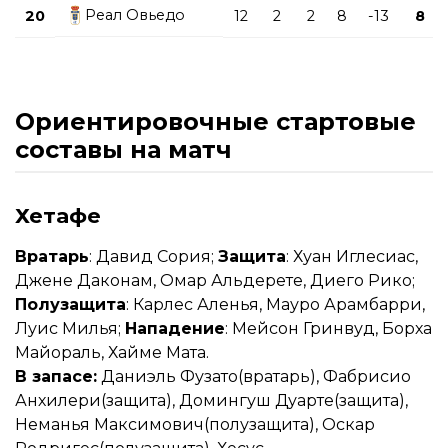
Реал Овьедо
20
12
2
2
8
-13
8
Ориентировочные стартовые
составы на матч
Хетафе
Вратарь
: Давид Сория;
Защита
: Хуан Иглесиас,
Джене Даконам, Омар Альдерете, Диего Рико;
Полузащита
: Карлес Аленья, Мауро Арамбарри,
Луис Милья;
Нападение
: Мейсон Гринвуд, Борха
Майораль, Хайме Мата.
В запасе:
Даниэль Фузато(вратарь), Фабрисио
Анхилери(защита), Домингуш Дуарте(защита),
Неманья Максимович(полузащита), Оскар