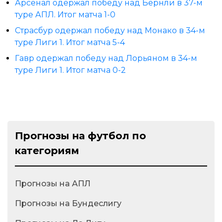
Арсенал одержал победу над Бернли в 37-м
туре АПЛ. Итог матча 1-0
Страсбур одержал победу над Монако в 34-м
туре Лиги 1. Итог матча 5-4
Гавр одержал победу над Лорьяном в 34-м
туре Лиги 1. Итог матча 0-2
Прогнозы на футбол по
категориям
Прогнозы на АПЛ
Прогнозы на Бундеслигу