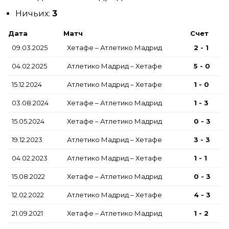
Ничьих:
3
Дата
Матч
Счет
09.03.2025
Хетафе – Атлетико Мадрид
2 - 1
04.02.2025
Атлетико Мадрид – Хетафе
5 - 0
15.12.2024
Атлетико Мадрид – Хетафе
1 - 0
03.08.2024
Хетафе – Атлетико Мадрид
1 - 3
15.05.2024
Хетафе – Атлетико Мадрид
0 - 3
19.12.2023
Атлетико Мадрид – Хетафе
3 - 3
04.02.2023
Атлетико Мадрид – Хетафе
1 - 1
15.08.2022
Хетафе – Атлетико Мадрид
0 - 3
12.02.2022
Атлетико Мадрид – Хетафе
4 - 3
21.09.2021
Хетафе – Атлетико Мадрид
1 - 2