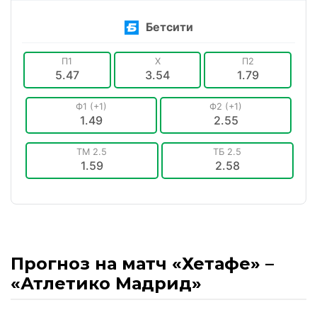
Бетсити
П1
X
П2
5.47
3.54
1.79
Ф1 (+1)
Ф2 (+1)
1.49
2.55
ТМ 2.5
ТБ 2.5
1.59
2.58
Прогноз на матч «Хетафе» –
«Атлетико Мадрид»