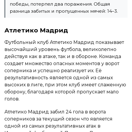
победы, потерпел два поражения. Общая
разница забитых и пропущенных мячей: 14–3.
Атлетико Мадрид
Футбольный клуб Атлетико Мадрид показывает
высочайший уровень футбола, великолепно
действуя как в атаке, так и в обороне. Команда
создает множество опасных моментов у ворот
соперника и успешно реализует их. Её
результативность является одной из самых
высоких в лиге, при этом клуб имеет слаженную
оборону, благодаря которой пропускает мало
голов.
Атлетико Мадрид забил 24 гола в ворота
соперников за текущий сезон что является
одной из самых результативных атак в