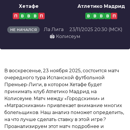
Хетафе
Атлетико Мадрид
П
В
В
В
П
В
В
В
В
П
Ла Лига
23/11/2025 20:30 (МСК)
НЕ НАЧАЛСЯ
🏟️ Колисеум
В воскресенье, 23 ноября 2025, состоится матч
очередного тура Испанской футбольной
Премьер-Лиги, в котором Хетафе будет
принимать клуб Атлетико Мадрид на
Колисеуме. Матч между «Городскими» и
«Матрасниками» привлекает внимание многих
болельщиков. Наш анализ поможет определить,
на что лучше сделать ставку в этой игре.?
Проанализируем этот матч подробнее и