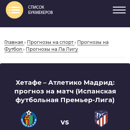
Главная
›
Прогнозы на спорт
›
Прогнозы на
Футбол
›
Прогнозы на Ла Лигу
Хетафе – Атлетико Мадрид:
прогноз на матч (Испанская
футбольная Премьер-Лига)
vs