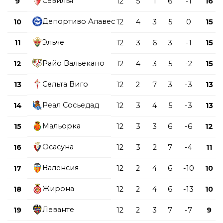
Севилья
9
12
5
1
6
-1
16
Депортиво Алавес
10
12
4
3
5
0
15
Эльче
11
12
3
6
3
-1
15
Райо Вальекано
12
12
4
3
5
-2
15
Сельта Виго
13
12
2
7
3
-3
13
Реал Сосьедад
14
12
3
4
5
-3
13
Мальорка
15
12
3
3
6
-6
12
Осасуна
16
12
3
2
7
-4
11
Валенсия
17
12
2
4
6
-10
10
Жирона
18
12
2
4
6
-13
10
Леванте
19
12
2
3
7
-7
9