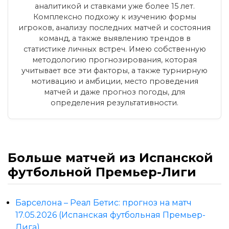
аналитикой и ставками уже более 15 лет.
Комплексно подхожу к изучению формы
игроков, анализу последних матчей и состояния
команд, а также выявлению трендов в
статистике личных встреч. Имею собственную
методологию прогнозирования, которая
учитывает все эти факторы, а также турнирную
мотивацию и амбиции, место проведения
матчей и даже прогноз погоды, для
определения результативности.
Больше матчей из Испанской
футбольной Премьер-Лиги
Барселона – Реал Бетис: прогноз на матч
17.05.2026 (Испанская футбольная Премьер-
Лига)