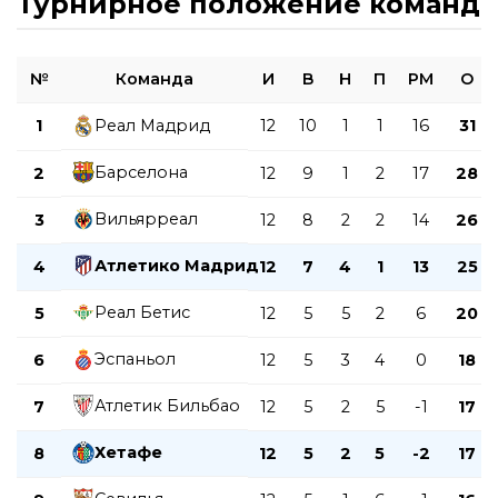
Турнирное положение команд
№
Команда
И
В
Н
П
РМ
О
1
Реал Мадрид
12
10
1
1
16
31
Барселона
2
12
9
1
2
17
28
Вильярреал
3
12
8
2
2
14
26
Атлетико Мадрид
4
12
7
4
1
13
25
Реал Бетис
5
12
5
5
2
6
20
Эспаньол
6
12
5
3
4
0
18
Атлетик Бильбао
7
12
5
2
5
-1
17
Хетафе
8
12
5
2
5
-2
17