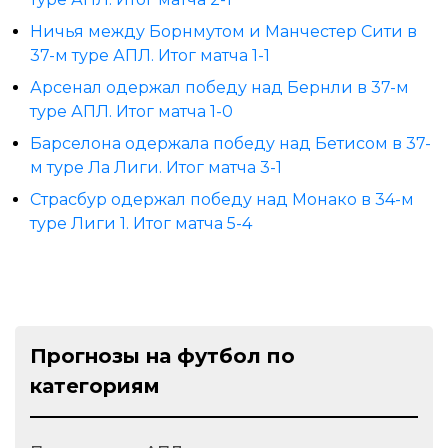
Ничья между Борнмутом и Манчестер Сити в
37-м туре АПЛ. Итог матча 1-1
Арсенал одержал победу над Бернли в 37-м
туре АПЛ. Итог матча 1-0
Барселона одержала победу над Бетисом в 37-
м туре Ла Лиги. Итог матча 3-1
Страсбур одержал победу над Монако в 34-м
туре Лиги 1. Итог матча 5-4
Прогнозы на футбол по
категориям