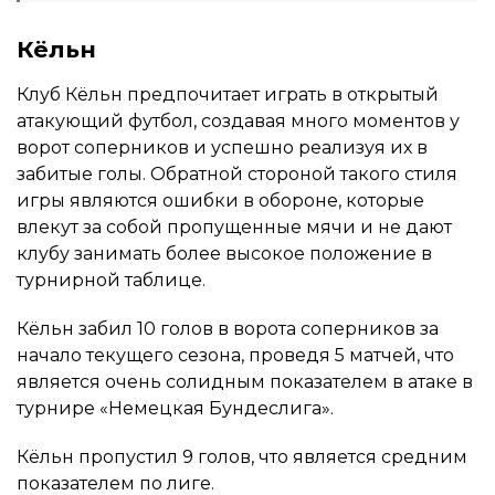
Кёльн
Клуб Кёльн предпочитает играть в открытый
атакующий футбол, создавая много моментов у
ворот соперников и успешно реализуя их в
забитые голы. Обратной стороной такого стиля
игры являются ошибки в обороне, которые
влекут за собой пропущенные мячи и не дают
клубу занимать более высокое положение в
турнирной таблице.
Кёльн забил 10 голов в ворота соперников за
начало текущего сезона, проведя 5 матчей, что
является очень солидным показателем в атаке в
турнире «Немецкая Бундеслига».
Кёльн пропустил 9 голов, что является средним
показателем по лиге.