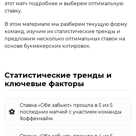
этот матч подробнее и выберем оптимальную
ставку.
В этом материале мы разберем текущую форму
команд, изучим их статистические тренды и
предложим несколько оптимальных ставок на
основе букмекерских котировок.
Статистические тренды и
ключевые факторы
Ставка «Обе забьют» прошла в 5 из 5
⚽️
последних матчей с участием команды
Хоффенхайм.