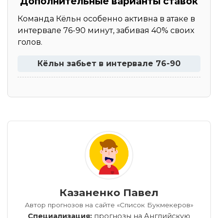
Дополнительные варианты ставок
Команда Кёльн особенно активна в атаке в
интервале 76-90 минут, забивая 40% своих
голов.
Кёльн забьет в интервале 76-90
Казаненко Павел
Автор прогнозов на сайте «Список Букмекеров»
Специализация:
прогнозы на Английскую