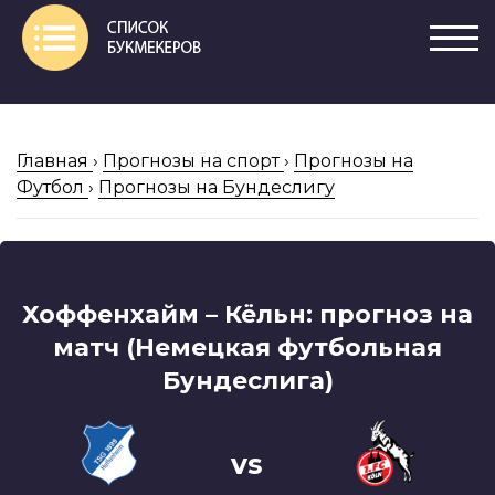
Главная
›
Прогнозы на спорт
›
Прогнозы на
Футбол
›
Прогнозы на Бундеслигу
Хоффенхайм – Кёльн: прогноз на
матч (Немецкая футбольная
Бундеслига)
vs