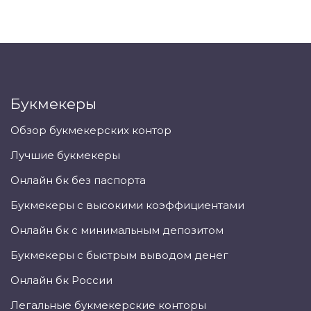
Букмекеры
Обзор букмекерских контор
Лучшие букмекеры
Онлайн бк без паспорта
Букмекеры с высокими коэффициентами
Онлайн бк с минимальным депозитом
Букмекеры с быстрым выводом денег
Онлайн бк России
Легальные букмекерские конторы