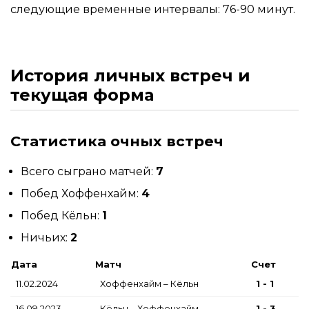
следующие временные интервалы: 76-90 минут.
История личных встреч и
текущая форма
Статистика очных встреч
Всего сыграно матчей:
7
Побед Хоффенхайм:
4
Побед Кёльн:
1
Ничьих:
2
Дата
Матч
Счет
11.02.2024
Хоффенхайм – Кёльн
1 - 1
16.09.2023
Кёльн – Хоффенхайм
1 - 3