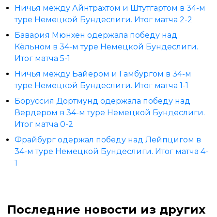
Ничья между Айнтрахтом и Штутгартом в 34-м
туре Немецкой Бундеслиги. Итог матча 2-2
Бавария Мюнхен одержала победу над
Кёльном в 34-м туре Немецкой Бундеслиги.
Итог матча 5-1
Ничья между Байером и Гамбургом в 34-м
туре Немецкой Бундеслиги. Итог матча 1-1
Боруссия Дортмунд одержала победу над
Вердером в 34-м туре Немецкой Бундеслиги.
Итог матча 0-2
Фрайбург одержал победу над Лейпцигом в
34-м туре Немецкой Бундеслиги. Итог матча 4-
1
Последние новости из других