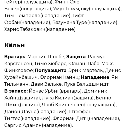
Гейгер(полузащита), Финн Оле
Бекер(полузащита), Умут Тохумджу(полузащита),
Тим Лемперле(нападение), Гифт
Орбан(нападение), Базумана Туре(нападение),
Харис Табакович(нападение).
Кёльн
Вратарь
: Марвин Швебе;
Защита
: Расмус
Карстенсен, Тимо Хюберс, Юлиан Шабо, Макс
Финкгрефе;
Полузащита
: Эрик Мартель, Денис
Хусейнбашич, Флориан Кайнц;
Нападение
: Ян
Тильманн, Дави Зельке, Лука Вальдшмидт.
В запасе:
Йонас Урбиг(вратарь), Доминик
Хайнц(защита), Лука Килиан(защита), Бенно
Шмиц(защита), Якоб Кристенсен(полузащита),
Дайон Даунс(нападение), Штеффен
Тиггес(нападение), Флориан Дитц(нападение),
Саргис Адамян(нападение).