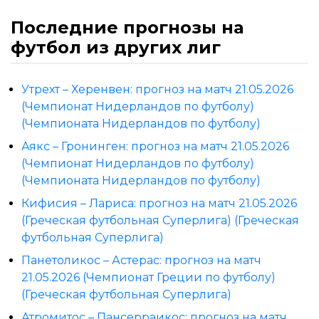
Последние прогнозы на
футбол из других лиг
Утрехт – Херенвен: прогноз на матч 21.05.2026
(Чемпионат Нидерландов по футболу)
(Чемпионата Нидерландов по футболу)
Аякс – Гронинген: прогноз на матч 21.05.2026
(Чемпионат Нидерландов по футболу)
(Чемпионата Нидерландов по футболу)
Кифисия – Лариса: прогноз на матч 21.05.2026
(Греческая футбольная Суперлига) (Греческая
футбольная Суперлига)
Панетоликос – Астерас: прогноз на матч
21.05.2026 (Чемпионат Греции по футболу)
(Греческая футбольная Суперлига)
Атромитос – Пансерраикос: прогноз на матч