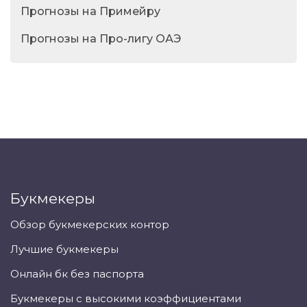
Прогнозы на Примейру
Прогнозы на Про-лигу ОАЭ
Букмекеры
Обзор букмекерских контор
Лучшие букмекеры
Онлайн бк без паспорта
Букмекеры с высокими коэффициентами