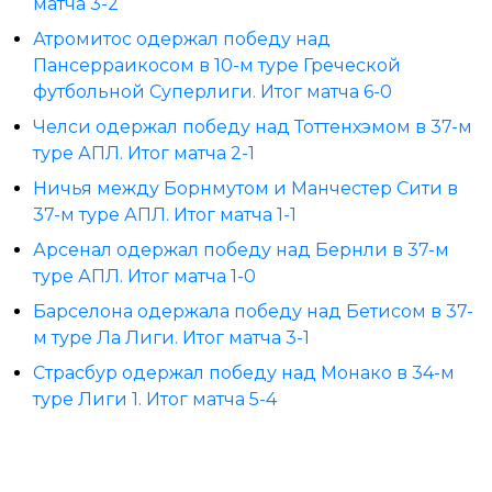
матча 3-2
Атромитос одержал победу над
Пансерраикосом в 10-м туре Греческой
футбольной Суперлиги. Итог матча 6-0
Челси одержал победу над Тоттенхэмом в 37-м
туре АПЛ. Итог матча 2-1
Ничья между Борнмутом и Манчестер Сити в
37-м туре АПЛ. Итог матча 1-1
Арсенал одержал победу над Бернли в 37-м
туре АПЛ. Итог матча 1-0
Барселона одержала победу над Бетисом в 37-
м туре Ла Лиги. Итог матча 3-1
Страсбур одержал победу над Монако в 34-м
туре Лиги 1. Итог матча 5-4