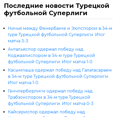
Последние новости Турецкой
футбольной Суперлиги
Ничья между Фенербахче и Эюпспором в 34-м
туре Турецкой футбольной Суперлиги. Итог
матча 3-3
Антальяспор одержал победу над
Коджаэлиспором в 34-м туре Турецкой
футбольной Суперлиги. Итог матча 1-0
Касымпаша одержал победу над Галатасараем
в 34-м туре Турецкой футбольной Суперлиги.
Итог матча 1-0
Генчлербирлиги одержал победу над
Трабзонспором в 34-м туре Турецкой
футбольной Суперлиги. Итог матча 0-3
Кайсериспор одержал победу над