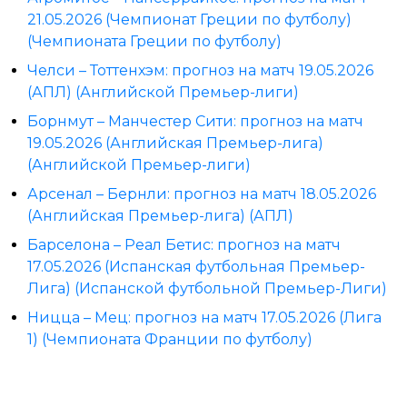
21.05.2026 (Чемпионат Греции по футболу)
(Чемпионата Греции по футболу)
Челси – Тоттенхэм: прогноз на матч 19.05.2026
(АПЛ) (Английской Премьер-лиги)
Борнмут – Манчестер Сити: прогноз на матч
19.05.2026 (Английская Премьер-лига)
(Английской Премьер-лиги)
Арсенал – Бернли: прогноз на матч 18.05.2026
(Английская Премьер-лига) (АПЛ)
Барселона – Реал Бетис: прогноз на матч
17.05.2026 (Испанская футбольная Премьер-
Лига) (Испанской футбольной Премьер-Лиги)
Ницца – Мец: прогноз на матч 17.05.2026 (Лига
1) (Чемпионата Франции по футболу)