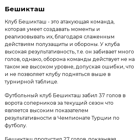
Бешикташ
Клуб Бешикташ - это атакующая команда,
которая умеет создавать моменты и
реализовывать их, благодаря слаженным
действиям полузащиты и обороны. У клуба
высокая результативность, т.е. он забивает много
голов, однако, оборона команды действует не на
таком же высоком уровне, допуская ошибки, что
и не позволяет клубу подняться выше в
турнирной таблице.
Футбольный клуб Бешикташ забил 37 голов в
ворота соперников за текущий сезон что
является высоким показателем
результативности в Чемпионате Турции по
футболу.
Бешикташ пропустил 27 голов, показывая