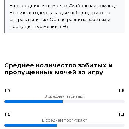
В последних пяти матчах Футбольная команда
Бешикташ одержала две победы, три раза
сыграла вничью. Общая разница забитых и
пропущенных мячей: 8–6.
Среднее количество забитых и
пропущенных мячей за игру
1.7
1.8
В среднем забивают
1.0
1.3
В среднем пропускают