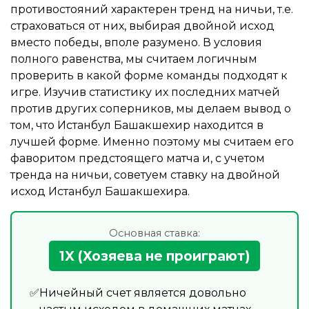
противостояний характерен тренд на ничьи, т.е.
страховаться от них, выбирая двойной исход
вместо победы, вполе разумено. В условия
полного равенства, мы считаем логичным
проверить в какой форме команды подходят к
игре. Изучив статистику их последних матчей
против других соперников, мы делаем вывод о
том, что Истанбул Башакшехир находится в
лучшей форме. Именно поэтому мы считаем его
фаворитом предстоящего матча и, с учетом
тренда на ничьи, советуем ставку на двойной
исход Истанбул Башакшехира.
Основная ставка:
1X (Хозяева не проиграют)
Ничейный счет является довольно