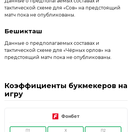
Данные о предполагаемых составах и
тактической схеме для «Сов» на предстоящий
матч пока не опубликованы.
Бешикташ
Данные о предполагаемых составах и
тактической схеме для «Чёрных орлов» на
предстоящий матч пока не опубликованы.
Коэффициенты букмекеров на
игру
Фонбет
П1
X
П2