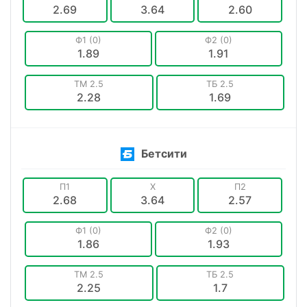
2.69
3.64
2.60
Ф1 (0)
Ф2 (0)
1.89
1.91
ТМ 2.5
ТБ 2.5
2.28
1.69
Бетсити
П1
X
П2
2.68
3.64
2.57
Ф1 (0)
Ф2 (0)
1.86
1.93
ТМ 2.5
ТБ 2.5
2.25
1.7