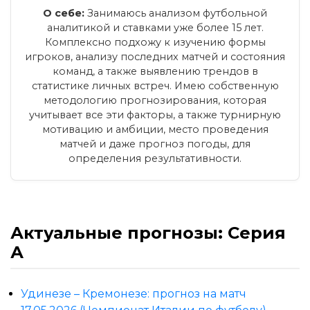
О себе:
Занимаюсь анализом футбольной
аналитикой и ставками уже более 15 лет.
Комплексно подхожу к изучению формы
игроков, анализу последних матчей и состояния
команд, а также выявлению трендов в
статистике личных встреч. Имею собственную
методологию прогнозирования, которая
учитывает все эти факторы, а также турнирную
мотивацию и амбиции, место проведения
матчей и даже прогноз погоды, для
определения результативности.
Актуальные прогнозы: Серия
А
Удинезе – Кремонезе: прогноз на матч