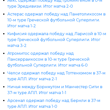
Аякс одержал победу над Гронингеном в 0-м
туре Эредивизи. Итог матча 2-0
Астерас одержал победу над Панетоликосом в
10-м туре Греческой футбольной Суперлиги.
Итог матча 1-2
Кифисия одержала победу над Ларисой в 10-м
туре Греческой футбольной Суперлиги. Итог
матча 3-2
Атромитос одержал победу над
Пансерраикосом в 10-м туре Греческой
футбольной Суперлиги. Итог матча 6-0
Челси одержал победу над Тоттенхэмом в 37-м
туре АПЛ. Итог матча 2-1
Ничья между Борнмутом и Манчестер Сити в
37-м туре АПЛ. Итог матча 1-1
Арсенал одержал победу над Бернли в 37-м
туре АПЛ. Итог матча 1-0