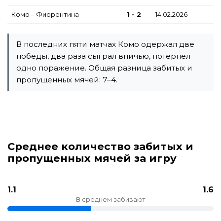
Комо – Фиорентина
1 - 2
14.02.2026
В последних пяти матчах Комо одержал две
победы, два раза сыграл вничью, потерпел
одно поражение. Общая разница забитых и
пропущенных мячей: 7–4.
Среднее количество забитых и
пропущенных мячей за игру
1.1
1.6
В среднем забивают