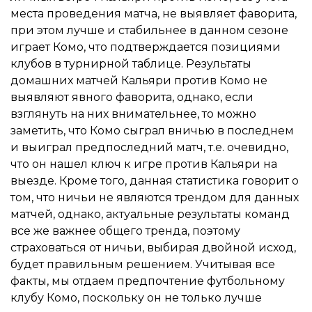
места проведения матча, не выявляет фаворита,
при этом лучше и стабильнее в данном сезоне
играет Комо, что подтверждается позициями
клубов в турнирной таблице. Результаты
домашних матчей Кальяри против Комо не
выявляют явного фаворита, однако, если
взглянуть на них внимательнее, то можно
заметить, что Комо сыграл вничью в последнем
и выиграл предпоследний матч, т.е. очевидно,
что он нашел ключ к игре против Кальяри на
выезде. Кроме того, данная статистика говорит о
том, что ничьи не являются трендом для данных
матчей, однако, актуальные результаты команд
все же важнее общего тренда, поэтому
страховаться от ничьи, выбирая двойной исход,
будет правильным решением. Учитывая все
факты, мы отдаем предпочтение футбольному
клубу Комо, поскольку он не только лучше