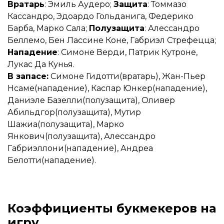
Вратарь
: Эмиль Аудеро;
Защита
: Томмазо
Кассандро, Эдоардо Гольданига, Федерико
Барба, Марко Сала;
Полузащита
: Алессандро
Беллемо, Бен Лассине Коне, Габриэл Стрефецца;
Нападение
: Симоне Верди, Патрик Кутроне,
Лукас Да Кунья.
В запасе:
Симоне Гидотти(вратарь), Жан-Пьер
Нсаме(нападение), Каспар Юнкер(нападение),
Даниэле Базелли(полузащита), Оливер
Абильдгор(полузащита), Мутир
Шажиа(полузащита), Марко
Янкович(полузащита), Алессандро
Габриэллони(нападение), Андреа
Белотти(нападение).
Коэффициенты букмекеров на
игру