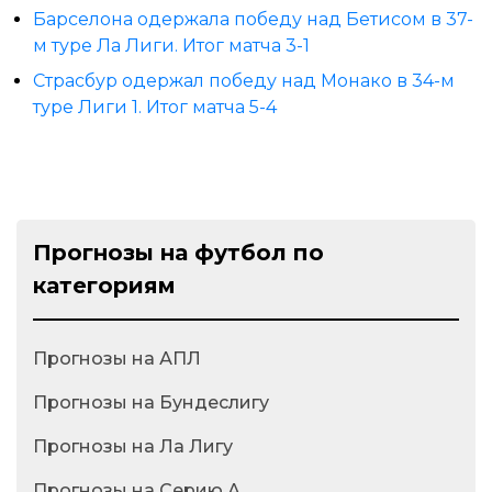
Барселона одержала победу над Бетисом в 37-
м туре Ла Лиги. Итог матча 3-1
Страсбур одержал победу над Монако в 34-м
туре Лиги 1. Итог матча 5-4
Прогнозы на футбол по
категориям
Прогнозы на АПЛ
Прогнозы на Бундеслигу
Прогнозы на Ла Лигу
Прогнозы на Серию А