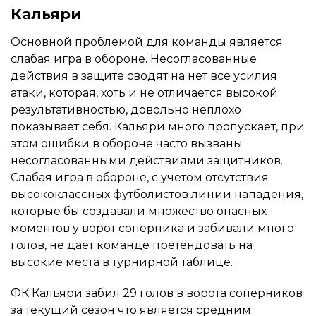
Кальяри
Основной проблемой для команды является
слабая игра в обороне. Несогласованные
действия в защите сводят на нет все усилия
атаки, которая, хоть и не отличается высокой
результативностью, довольно неплохо
показывает себя. Кальяри много пропускает, при
этом ошибки в обороне часто вызваны
несогласованными действиями защитников.
Слабая игра в обороне, с учетом отсутствия
высококлассных футболистов линии нападения,
которые бы создавали множество опасных
моментов у ворот соперника и забивали много
голов, не дает команде претендовать на
высокие места в турнирной таблице.
ФК Кальяри забил 29 голов в ворота соперников
за текущий сезон что является средним