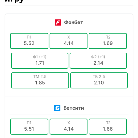
Фонбет
П1
X
П2
5.52
4.14
1.69
Ф1 (+1)
Ф2 (+1)
1.71
2.14
ТМ 2.5
ТБ 2.5
1.85
2.10
Бетсити
П1
X
П2
5.51
4.14
1.66