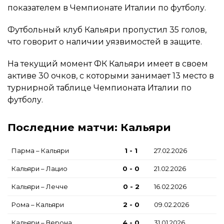
показателем в Чемпионате Италии по футболу.
Футбольный клуб Кальяри пропустил 35 голов,
что говорит о наличии уязвимостей в защите.
На текущий момент ФК Кальяри имеет в своем
активе 30 очков, с которыми занимает 13 место в
турнирной таблице Чемпионата Италии по
футболу.
Последние матчи: Кальяри
Парма – Кальяри
1 - 1
27.02.2026
Кальяри – Лацио
0 - 0
21.02.2026
Кальяри – Лечче
0 - 2
16.02.2026
Рома – Кальяри
2 - 0
09.02.2026
Кальяри – Верона
4 - 0
31.01.2026