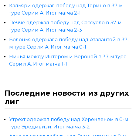
Кальяри одержал победу над Торино в 37-м
туре Серии А. Итог матча 2-1
Лечче одержал победу над Сассуоло в 37-м
туре Серии А. Итог матча 2-3
Болонья одержала победу над Аталантой в 37-
м туре Серии А. Итог матча 0-1
Ничья между Интером и Вероной в 37-м туре
Серии А. Итог матча 1-1
Последние новости из других
лиг
Утрехт одержал победу над Херенвеном в 0-м
туре Эредивизи. Итог матча 3-2