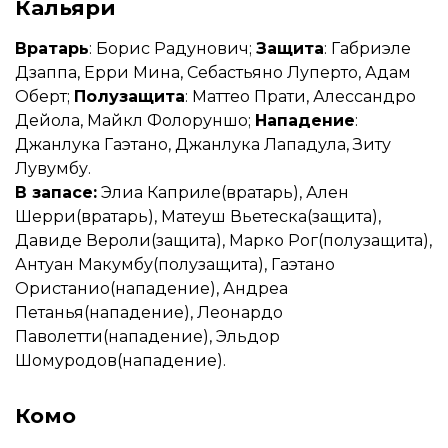
Кальяри
Вратарь
: Борис Радунович;
Защита
: Габриэле
Дзаппа, Ерри Мина, Себастьяно Луперто, Адам
Оберт;
Полузащита
: Маттео Прати, Алессандро
Дейола, Майкл Фолоруншо;
Нападение
:
Джанлука Гаэтано, Джанлука Лападула, Зиту
Лувумбу.
В запасе:
Элиа Каприле(вратарь), Ален
Шерри(вратарь), Матеуш Вьетеска(защита),
Давиде Вероли(защита), Марко Рог(полузащита),
Антуан Макумбу(полузащита), Гаэтано
Ористанио(нападение), Андреа
Петанья(нападение), Леонардо
Паволетти(нападение), Эльдор
Шомуродов(нападение).
Комо