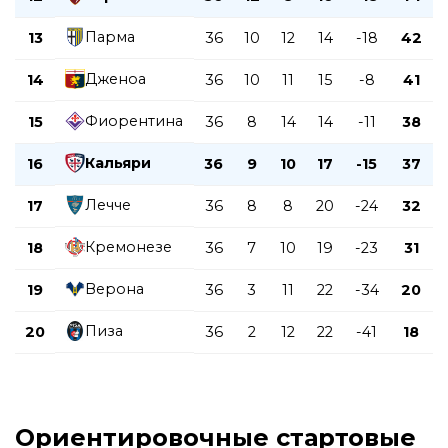
Парма
13
36
10
12
14
-18
42
Дженоа
14
36
10
11
15
-8
41
Фиорентина
15
36
8
14
14
-11
38
Кальяри
16
36
9
10
17
-15
37
Лечче
17
36
8
8
20
-24
32
Кремонезе
18
36
7
10
19
-23
31
Верона
19
36
3
11
22
-34
20
Пиза
20
36
2
12
22
-41
18
Ориентировочные стартовые