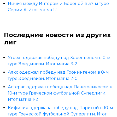
Ничья между Интером и Вероной в 37-м туре
Серии А. Итог матча 1-1
Последние новости из других
лиг
Утрехт одержал победу над Херенвеном в 0-м
туре Эредивизи. Итог матча 3-2
Аякс одержал победу над Гронингеном в 0-м
туре Эредивизи. Итог матча 2-0
Астерас одержал победу над Панетоликосом в
10-м туре Греческой футбольной Суперлиги.
Итог матча 1-2
Кифисия одержала победу над Ларисой в 10-м
туре Греческой футбольной Суперлиги. Итог