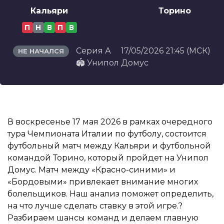
Кальяри
Торино
П
Н
В
П
В
Серия А
17/05/2026 21:45 (МСК)
НЕ НАЧАЛСЯ
🏟️ Унипол Домус
В воскресенье 17 мая 2026 в рамках очередного
тура Чемпионата Италии по футболу, состоится
футбольный матч между Кальяри и футбольной
командой Торино, который пройдет на Унипол
Домус. Матч между «Красно-синими» и
«Бордовыми» привлекает внимание многих
болельщиков. Наш анализ поможет определить,
на что лучше сделать ставку в этой игре.?
Разбираем шансы команд и делаем главную