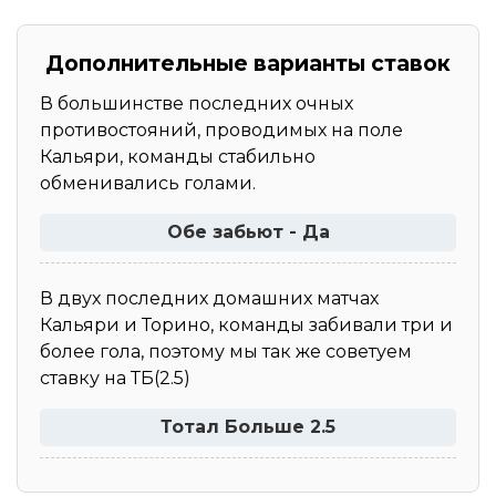
Дополнительные варианты ставок
В большинстве последних очных
противостояний, проводимых на поле
Кальяри, команды стабильно
обменивались голами.
Обе забьют - Да
В двух последних домашних матчах
Кальяри и Торино, команды забивали три и
более гола, поэтому мы так же советуем
ставку на ТБ(2.5)
Тотал Больше 2.5