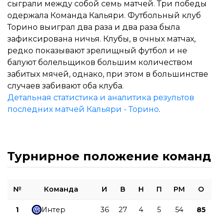
сыграли между собой семь матчей. Три победы
одержала Команда Кальяри. Футбольный клуб
Торино выиграл два раза и два раза была
зафиксирована ничья. Клубы, в очных матчах,
редко показывают зрелищный футбол и не
балуют болельщиков большим количеством
забитых мячей, однако, при этом в большинстве
случаев забивают оба клуба.
Детальная статистика и аналитика результов
последних матчей Кальяри - Торино
.
Турнирное положение команд
№
Команда
И
В
Н
П
РМ
О
1
Интер
36
27
4
5
54
85