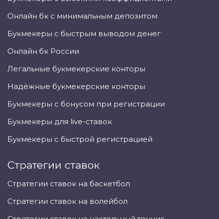
Онлайн бк с минимальным депозитом
Букмекеры с быстрым выводом денег
Онлайн бк России
Легальные букмекерские конторы
Надёжные букмекерские конторы
Букмекеры с бонусом при регистрации
Букмекеры для live-ставок
Букмекеры с быстрой регистрацией
Стратегии ставок
Стратегии ставок на баскетбол
Стратегии ставок на волейбол
Стратегии ставок на настольный теннис