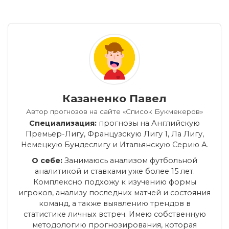
Казаненко Павел
Автор прогнозов на сайте «Список Букмекеров»
Специализация:
прогнозы на Английскую
Премьер-Лигу, Французскую Лигу 1, Ла Лигу,
Немецкую Бундеслигу и Итальянскую Серию А.
О себе:
Занимаюсь анализом футбольной
аналитикой и ставками уже более 15 лет.
Комплексно подхожу к изучению формы
игроков, анализу последних матчей и состояния
команд, а также выявлению трендов в
статистике личных встреч. Имею собственную
методологию прогнозирования, которая