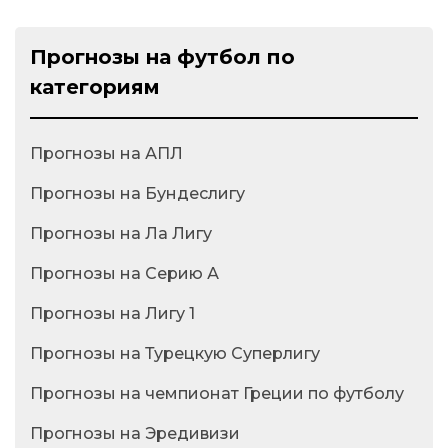
Прогнозы на футбол по
категориям
Прогнозы на АПЛ
Прогнозы на Бундеслигу
Прогнозы на Ла Лигу
Прогнозы на Серию А
Прогнозы на Лигу 1
Прогнозы на Турецкую Суперлигу
Прогнозы на чемпионат Греции по футболу
Прогнозы на Эредивизи