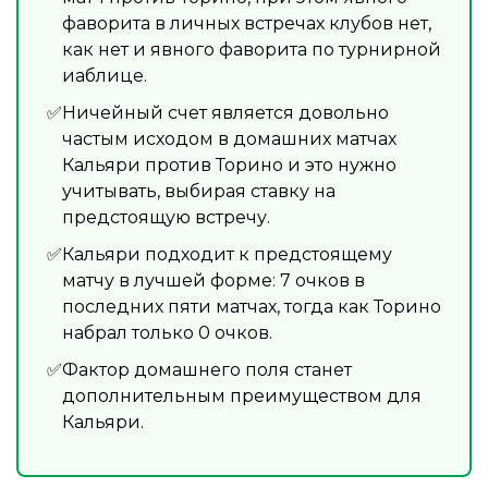
фаворита в личных встречах клубов нет,
как нет и явного фаворита по турнирной
иаблице.
Ничейный счет является довольно
частым исходом в домашних матчах
Кальяри против Торино и это нужно
учитывать, выбирая ставку на
предстоящую встречу.
Кальяри подходит к предстоящему
матчу в лучшей форме: 7 очков в
последних пяти матчах, тогда как Торино
набрал только 0 очков.
Фактор домашнего поля станет
дополнительным преимуществом для
Кальяри.