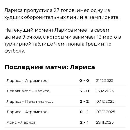
Лариса пропустила 27 голов, имея одну из
худших оборонительных линий в чемпионате.
На текущий момент Лариса имеет в своем
активе 9 очков, с которыми занимает 13 место в
турнирной таблице Чемпионата Греции по
футболу.
Последние матчи: Лариса
Лариса – Атромитос
0 - 0
21.12.2025
Левадиакос – Лариса
3 - 0
13.12.2025
Лариса – Панатинаикос
2 - 2
07.12.2025
Лариса – Атромитос
0 - 1
03.12.2025
Арис – Лариса
2 - 1
29.11.2025