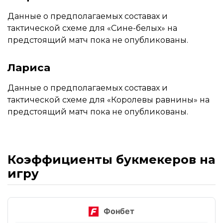
Данные о предполагаемых составах и
тактической схеме для «Сине-белых» на
предстоящий матч пока не опубликованы.
Лариса
Данные о предполагаемых составах и
тактической схеме для «Королевы равнины» на
предстоящий матч пока не опубликованы.
Коэффициенты букмекеров на
игру
Фонбет