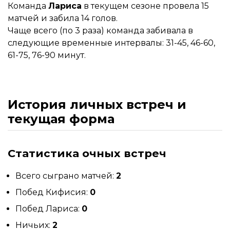
Команда
Лариса
в текущем сезоне провела 15
матчей и забила 14 голов.
Чаще всего (по 3 раза) команда забивала в
следующие временные интервалы: 31-45, 46-60,
61-75, 76-90 минут.
История личных встреч и
текущая форма
Статистика очных встреч
Всего сыграно матчей:
2
Побед Кифисия:
0
Побед Лариса:
0
Ничьих:
2