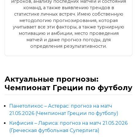
игроков, анализу последних матчей и состояния
команд, а также выявлению трендов в
статистике личных встреч. Имею собственную
методологию прогнозирования, которая
учитывает все эти факторы, а также турнирную
мотивацию и амбиции, место проведения
матчей и даже прогноз погоды, для
определения результативности.
Актуальные прогнозы:
Чемпионат Греции по футболу
Панетоликос – Астерас: прогноз на матч
21.05.2026 (Чемпионат Греции по футболу)
Кифисия – Лариса: прогноз на матч 21.05.2026
(Греческая футбольная Суперлига)