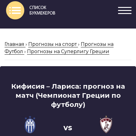
Главная
›
Прогнозы на спорт
›
Прогнозы на
Футбол
›
Прогнозы на Суперлигу Греции
Кифисия – Лариса: прогноз на
матч (Чемпионат Греции по
футболу)
vs