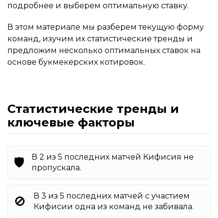
подробнее и выберем оптимальную ставку.
В этом материале мы разберем текущую форму
команд, изучим их статистические тренды и
предложим несколько оптимальных ставок на
основе букмекерских котировок.
Статистические тренды и
ключевые факторы
В 2 из 5 последних матчей Кифисия не
🛡️
пропускала.
В 3 из 5 последних матчей с участием
🚫
Кифисии одна из команд не забивала.