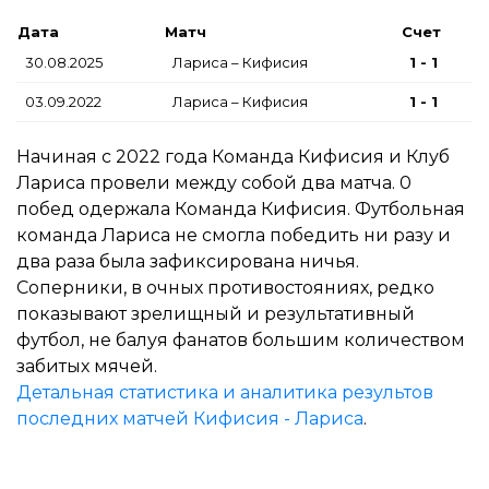
Дата
Матч
Счет
30.08.2025
Лариса – Кифисия
1 - 1
03.09.2022
Лариса – Кифисия
1 - 1
Начиная с 2022 года Команда Кифисия и Клуб
Лариса провели между собой два матча. 0
побед одержала Команда Кифисия. Футбольная
команда Лариса не смогла победить ни разу и
два раза была зафиксирована ничья.
Соперники, в очных противостояниях, редко
показывают зрелищный и результативный
футбол, не балуя фанатов большим количеством
забитых мячей.
Детальная статистика и аналитика результов
последних матчей Кифисия - Лариса
.