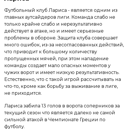
Футбольный клуб Лариса - является одним из
главных аутсайдеров лиги. Команда слабо не
только крайне слабо и нерезультативно
действует в атаке, но и имеет серьезные
проблемы в обороне. Защита клуба совершает
много ошибок, из-за несогласованных действий,
что приводит к большому количеству
пропущенных мячей, при этом нападение
команды создает мало опасных моментов у
чужих ворот и имеет низкую результативность.
Естественно, что с такой игрой рассчитывать на
что-то, кроме как борьбу за выживание в лиге,
не приходится.
Лариса забила 13 голов в ворота соперников за
текущий сезон что является далеко не самой
сильной атакой в Чемпионате Греции по
футболу.