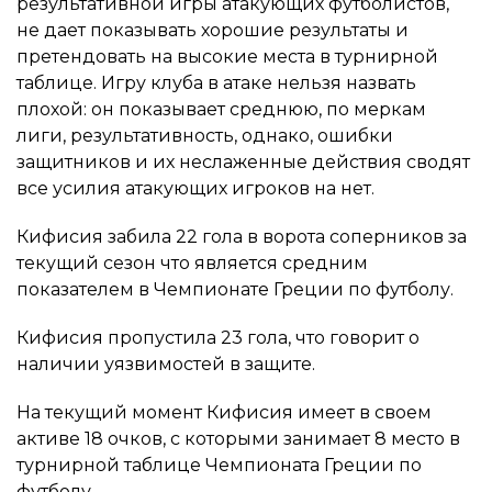
результативной игры атакующих футболистов,
не дает показывать хорошие результаты и
претендовать на высокие места в турнирной
таблице. Игру клуба в атаке нельзя назвать
плохой: он показывает среднюю, по меркам
лиги, результативность, однако, ошибки
защитников и их неслаженные действия сводят
все усилия атакующих игроков на нет.
Кифисия забила 22 гола в ворота соперников за
текущий сезон что является средним
показателем в Чемпионате Греции по футболу.
Кифисия пропустила 23 гола, что говорит о
наличии уязвимостей в защите.
На текущий момент Кифисия имеет в своем
активе 18 очков, с которыми занимает 8 место в
турнирной таблице Чемпионата Греции по
футболу.