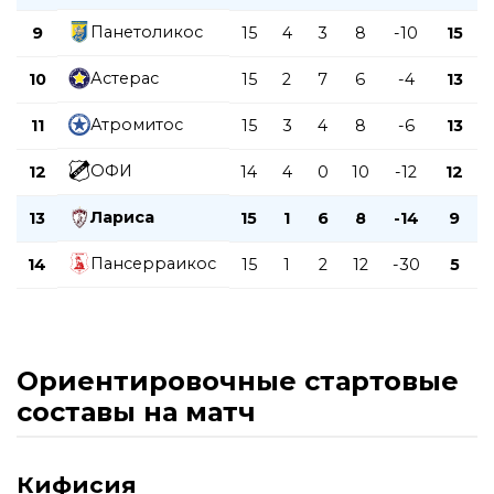
Панетоликос
9
15
4
3
8
-10
15
Астерас
10
15
2
7
6
-4
13
Атромитос
11
15
3
4
8
-6
13
ОФИ
12
14
4
0
10
-12
12
Лариса
13
15
1
6
8
-14
9
Пансерраикос
14
15
1
2
12
-30
5
Ориентировочные стартовые
составы на матч
Кифисия