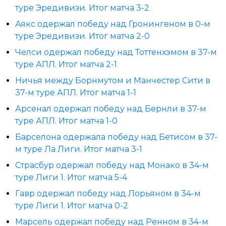
туре Эредивизи. Итог матча 3-2
Аякс одержал победу над Гронингеном в 0-м
туре Эредивизи. Итог матча 2-0
Челси одержал победу над Тоттенхэмом в 37-м
туре АПЛ. Итог матча 2-1
Ничья между Борнмутом и Манчестер Сити в
37-м туре АПЛ. Итог матча 1-1
Арсенал одержал победу над Бернли в 37-м
туре АПЛ. Итог матча 1-0
Барселона одержала победу над Бетисом в 37-
м туре Ла Лиги. Итог матча 3-1
Страсбур одержал победу над Монако в 34-м
туре Лиги 1. Итог матча 5-4
Гавр одержал победу над Лорьяном в 34-м
туре Лиги 1. Итог матча 0-2
Марсель одержал победу над Ренном в 34-м