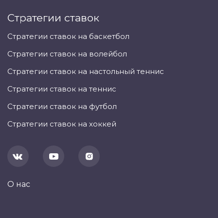
Стратегии ставок
Стратегии ставок на баскетбол
Стратегии ставок на волейбол
Стратегии ставок на настольный теннис
Стратегии ставок на теннис
Стратегии ставок на футбол
Стратегии ставок на хоккей
О нас