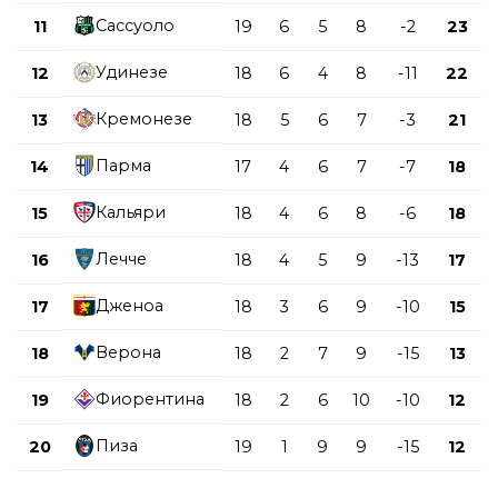
Сассуоло
11
19
6
5
8
-2
23
Удинезе
12
18
6
4
8
-11
22
Кремонезе
13
18
5
6
7
-3
21
Парма
14
17
4
6
7
-7
18
Кальяри
15
18
4
6
8
-6
18
Лечче
16
18
4
5
9
-13
17
Дженоа
17
18
3
6
9
-10
15
Верона
18
18
2
7
9
-15
13
Фиорентина
19
18
2
6
10
-10
12
Пиза
20
19
1
9
9
-15
12