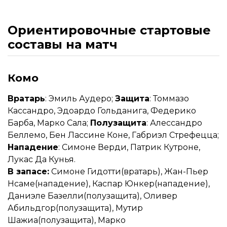
Ориентировочные стартовые
составы на матч
Комо
Вратарь
: Эмиль Аудеро;
Защита
: Томмазо
Кассандро, Эдоардо Гольданига, Федерико
Барба, Марко Сала;
Полузащита
: Алессандро
Беллемо, Бен Лассине Коне, Габриэл Стрефецца;
Нападение
: Симоне Верди, Патрик Кутроне,
Лукас Да Кунья.
В запасе:
Симоне Гидотти(вратарь), Жан-Пьер
Нсаме(нападение), Каспар Юнкер(нападение),
Даниэле Базелли(полузащита), Оливер
Абильдгор(полузащита), Мутир
Шажиа(полузащита), Марко