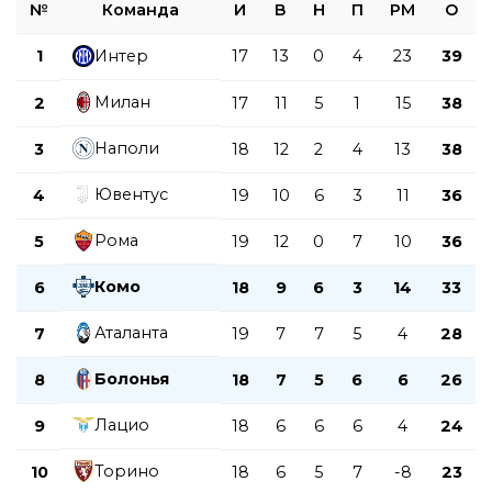
№
Команда
И
В
Н
П
РМ
О
1
Интер
17
13
0
4
23
39
Милан
2
17
11
5
1
15
38
Наполи
3
18
12
2
4
13
38
Ювентус
4
19
10
6
3
11
36
Рома
5
19
12
0
7
10
36
Комо
6
18
9
6
3
14
33
Аталанта
7
19
7
7
5
4
28
Болонья
8
18
7
5
6
6
26
Лацио
9
18
6
6
6
4
24
Торино
10
18
6
5
7
-8
23