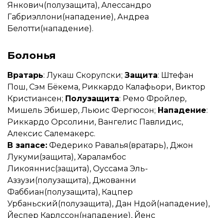
Янкович(полузащита), Алессандро
Габриэллони(нападение), Андреа
Белотти(нападение).
Болонья
Вратарь
: Лукаш Скорупски;
Защита
: Штефан
Пош, Сэм Бёкема, Риккардо Калафьори, Виктор
Кристиансен;
Полузащита
: Ремо Фройлер,
Мишель Эбишер, Льюис Фергюсон;
Нападение
:
Риккардо Орсолини, Вангелис Павлидис,
Алексис Салемакерс.
В запасе:
Федерико Равалья(вратарь), Джон
Лукуми(защита), Хараламбос
Ликояннис(защита), Оуссама Эль-
Аззузи(полузащита), Джованни
Фаббиан(полузащита), Кацпер
Урбаньский(полузащита), Дан Ндой(нападение),
Йеспер Карлссон(нападение), Йенс