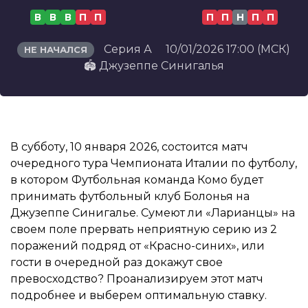
В
В
В
П
П
П
П
Н
П
П
Серия А
10/01/2026 17:00 (МСК)
НЕ НАЧАЛСЯ
🏟️ Джузеппе Синигалья
В субботу, 10 января 2026, состоится матч
очередного тура Чемпионата Италии по футболу,
в котором Футбольная команда Комо будет
принимать футбольный клуб Болонья на
Джузеппе Синигалье. Сумеют ли «Ларианцы» на
своем поле прервать неприятную серию из 2
поражений подряд от «Красно-синих», или
гости в очередной раз докажут свое
превосходство? Проанализируем этот матч
подробнее и выберем оптимальную ставку.