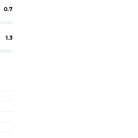
0.7
1.3