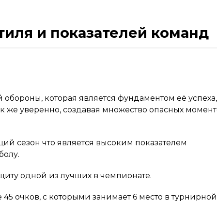
тиля и показателей команд
й обороны, которая является фундаментом её успеха
к же уверенно, создавая множество опасных момент
ущий сезон что является высоким показателем
болу.
защиту одной из лучших в чемпионате.
 45 очков, с которыми занимает 6 место в турнирной