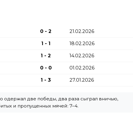
0 - 2
21.02.2026
1 - 1
18.02.2026
1 - 2
14.02.2026
0 - 0
01.02.2026
1 - 3
27.01.2026
о одержал две победы, два раза сыграл вничью,
итых и пропущенных мячей: 7–4.