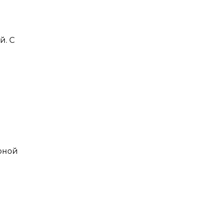
й. С
й
ирной