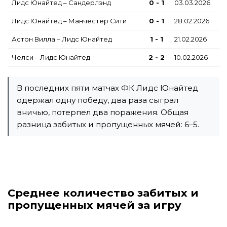
Лидс Юнайтед – Сандерлэнд
0 - 1
03.03.2026
Лидс Юнайтед – Манчестер Сити
0 - 1
28.02.2026
Астон Вилла – Лидс Юнайтед
1 - 1
21.02.2026
Челси – Лидс Юнайтед
2 - 2
10.02.2026
В последних пяти матчах ФК Лидс Юнайтед
одержал одну победу, два раза сыграл
вничью, потерпел два поражения. Общая
разница забитых и пропущенных мячей: 6–5.
Среднее количество забитых и
пропущенных мячей за игру