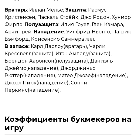
Вратарь
: Иллан Мелье;
Защита
: Расмус
Кристенсен, Паскаль Стрёйк, Джо Родон, Хуниор
Фирпо;
Полузащита
: Илия Груев, Глен Камара,
Арчи Грей;
Нападение
: Уилфрид Ньонто, Патрик
Бэмфорд, Крисенсио Саммервилл.
В запасе:
Карл Дарлоу(вратарь), Чарли
Крессвелл(защита), Итан Ампаду(защита),
Брендон Ааронсон(полузащита), Даниэль
Джеймс(нападение), Джорджиньо
Рюттер(нападение), Матео Джозеф(нападение),
Джоэл Пиру(нападение), Сонни
Перкинс(нападение).
Коэффициенты букмекеров на
игру