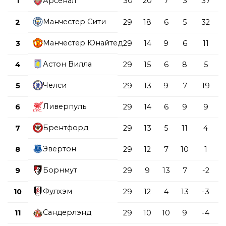
1
Арсенал
30
20
7
3
37
Манчестер Сити
2
29
18
6
5
32
Манчестер Юнайтед
3
29
14
9
6
11
Астон Вилла
4
29
15
6
8
5
Челси
5
29
13
9
7
19
Ливерпуль
6
29
14
6
9
9
Брентфорд
7
29
13
5
11
4
Эвертон
8
29
12
7
10
1
Борнмут
9
29
9
13
7
-2
Фулхэм
10
29
12
4
13
-3
Сандерлэнд
11
29
10
10
9
-4