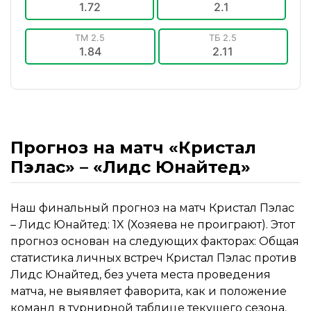
1.72
2.1
ТМ 2.5
ТБ 2.5
1.84
2.11
Прогноз на матч «Кристал
Пэлас» – «Лидс Юнайтед»
Наш финальный прогноз на матч Кристал Пэлас
– Лидс Юнайтед: 1X (Хозяева не проиграют). Этот
прогноз основан на следующих факторах: Общая
статистика личных встреч Кристал Пэлас против
Лидс Юнайтед, без учета места проведения
матча, не выявляет фаворита, как и положение
команд в турнирной таблице текущего сезона.