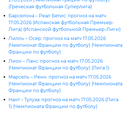
(Греческая футбольная Суперлига)
Барселона – Реал Бетис: прогноз на матч
17.05.2026 (Испанская футбольная Премьер-
Лига) (Испанской футбольной Премьер-Лиги)
Лилль – Осер: прогноз на матч 17.05.2026
(Чемпионат Франции по футболу) (Чемпионата
Франции по футболу)
Лион – Ланс: прогноз на матч 17.05.2026
(Чемпионат Франции по футболу) (Лига 1)
Марсель – Ренн: прогноз на матч 17.05.2026
(Чемпионат Франции по футболу) (Чемпионата
Франции по футболу)
Нант – Тулуза: прогноз на матч 17.05.2026 (Лига
1) (Чемпионата Франции по футболу)