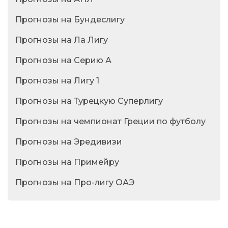
Прогнозы на Бундеслигу
Прогнозы на Ла Лигу
Прогнозы на Серию А
Прогнозы на Лигу 1
Прогнозы на Турецкую Суперлигу
Прогнозы на чемпионат Греции по футболу
Прогнозы на Эредивизи
Прогнозы на Примейру
Прогнозы на Про-лигу ОАЭ