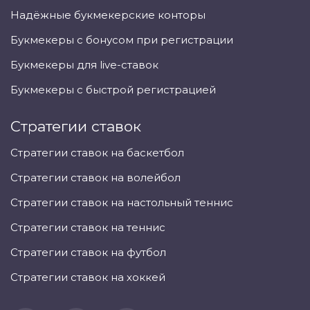
Надёжные букмекерские конторы
Букмекеры с бонусом при регистрации
Букмекеры для live-ставок
Букмекеры с быстрой регистрацией
Стратегии ставок
Стратегии ставок на баскетбол
Стратегии ставок на волейбол
Стратегии ставок на настольный теннис
Стратегии ставок на теннис
Стратегии ставок на футбол
Стратегии ставок на хоккей