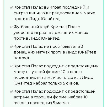
Кристал Пэлас выиграл последний и
сыграл вничью в предпоследнем матче
против Лидс Юнайтед.
Футбольный клуб Кристал Пэлас
уверенно играет в домашних матчах
против Лидс Юнайтед.
Кристал Пэлас не проигрывает в 3
домашних матчах против Лидс Юнайтед
подряд.
Кристал Пэлас подходит к предстоящему
матчу в лучшей форме: 10 очков в
последних пяти матчах, тогда как Лидс
Юнайтед набрал только 5 очков.
Кристал Пэлас подходит к предстоящей
встрече в хорошей форме, набрав 10
очков в последних 5 матчах.