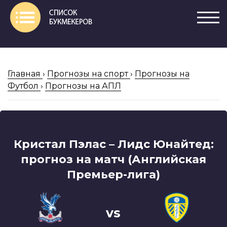
Главная
›
Прогнозы на спорт
›
Прогнозы на
Футбол
›
Прогнозы на АПЛ
Кристал Пэлас – Лидс Юнайтед:
прогноз на матч (Английская
Премьер-лига)
vs