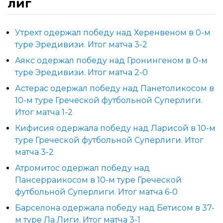
лиг
Утрехт одержал победу над Херенвеном в 0-м
туре Эредивизи. Итог матча 3-2
Аякс одержал победу над Гронингеном в 0-м
туре Эредивизи. Итог матча 2-0
Астерас одержал победу над Панетоликосом в
10-м туре Греческой футбольной Суперлиги.
Итог матча 1-2
Кифисия одержала победу над Ларисой в 10-м
туре Греческой футбольной Суперлиги. Итог
матча 3-2
Атромитос одержал победу над
Пансерраикосом в 10-м туре Греческой
футбольной Суперлиги. Итог матча 6-0
Барселона одержала победу над Бетисом в 37-
м туре Ла Лиги. Итог матча 3-1