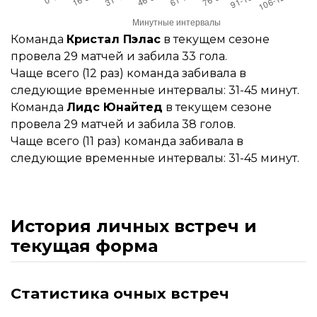
Команда
Кристал Пэлас
в текущем сезоне
провела 29 матчей и забила 33 гола.
Чаще всего (12 раз) команда забивала в
следующие временные интервалы: 31-45 минут.
Команда
Лидс Юнайтед
в текущем сезоне
провела 29 матчей и забила 38 голов.
Чаще всего (11 раз) команда забивала в
следующие временные интервалы: 31-45 минут.
История личных встреч и
текущая форма
Статистика очных встреч