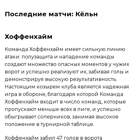
Последние матчи: Кёльн
Хоффенхайм
Команда Хоффенхайм имеет сильную линию
атаки: полузащита и нападение команды
создают множество опасных моментов у чужих
ворот и успешно реализуют их, забивая голы и
демонстрируя высокую результативность.
Настоящим козырем клуба является надежная
игра в обороне, благодаря которой Команда
Хоффенхайм входит в число команд, которые
пропускают меньше всех в лиге, и успешно
обыгрывает соперников, занимая высокое
положение в турнирной таблице.
Хоффенхайм забил 47 голов в ворота