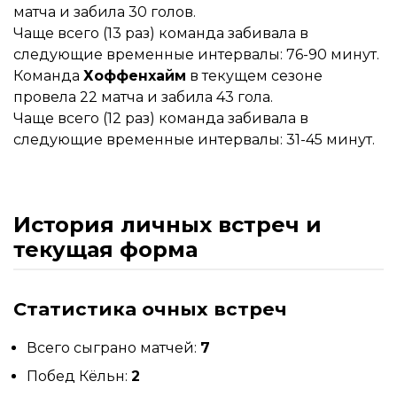
матча и забила 30 голов.
Чаще всего (13 раз) команда забивала в
следующие временные интервалы: 76-90 минут.
Команда
Хоффенхайм
в текущем сезоне
провела 22 матча и забила 43 гола.
Чаще всего (12 раз) команда забивала в
следующие временные интервалы: 31-45 минут.
История личных встреч и
текущая форма
Статистика очных встреч
Всего сыграно матчей:
7
Побед Кёльн:
2