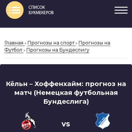
Главная
›
Прогнозы на спорт
›
Прогнозы на
Футбол
›
Прогнозы на Бундеслигу
Кёльн – Хоффенхайм: прогноз на
матч (Немецкая футбольная
Бундеслига)
vs