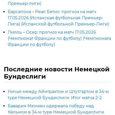
Премьер-лиги)
Барселона – Реал Бетис: прогноз на матч
17.05.2026 (Испанская футбольная Премьер-
Лига) (Испанской футбольной Премьер-Лиги)
Лилль – Осер: прогноз на матч 17.05.2026
(Чемпионат Франции по футболу) (Чемпионата
Франции по футболу)
Последние новости Немецкой
Бундеслиги
Ничья между Айнтрахтом и Штутгартом в 34-м
туре Немецкой Бундеслиги. Итог матча 2-2
Бавария Мюнхен одержала победу над
Кёльном в 34-м туре Немецкой Бундеслиги.