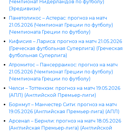
(Чемпионат Нидерландов по футболу)
(Эредивизи)
Панетоликос – Астерас: прогноз на матч
21.05.2026 (Чемпионат Греции по футболу)
(Чемпионата Греции по футболу)
Кифисия – Лариса: прогноз на матч 21.05.2026
(Греческая футбольная Суперлига) (Греческая
футбольная Суперлига)
Атромитос – Пансерраикос: прогноз на матч
21.05.2026 (Чемпионат Греции по футболу)
(Чемпионата Греции по футболу)
Челси – Тоттенхэм: прогноз на матч 19.05.2026
(АПЛ) (Английской Премьер-лиги)
Борнмут – Манчестер Сити: прогноз на матч
19.05.2026 (Английская Премьер-лига) (АПЛ)
Арсенал – Бернли: прогноз на матч 18.05.2026
(Английская Премьер-лига) (Английской