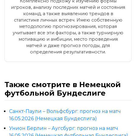
Комплексно подхожу к изучению формы
игроков, анализу последних матчей и состояния
команд, а также выявлению трендов в
статистике личных встреч. Имею собственную
методологию прогнозирования, которая
учитывает все эти факторы, а также турнирную
мотивацию и амбиции, место проведения
матчей и даже прогноз погоды, для
определения результативности.
Также смотрите в Немецкой
футбольной Бундеслиге
Санкт-Паули – Вольфсбург: прогноз на матч
16.05.2026 (Немецкая Бундеслига)
Унион Берлин – Аугсбург: прогноз на матч
16.05.2026 (Немецкая футбольная Бундеслига)