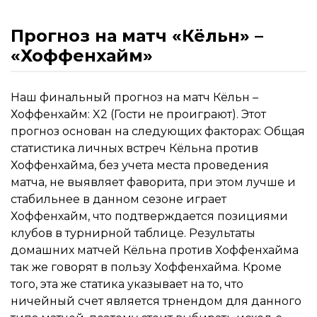
Прогноз на матч «Кёльн» –
«Хоффенхайм»
Наш финальный прогноз на матч Кёльн –
Хоффенхайм: X2 (Гости не проиграют). Этот
прогноз основан на следующих факторах: Общая
статистика личных встреч Кёльна против
Хоффенхайма, без учета места проведения
матча, не выявляет фаворита, при этом лучше и
стабильнее в данном сезоне играет
Хоффенхайм, что подтверждается позициями
клубов в турнирной таблице. Результаты
домашних матчей Кёльна против Хоффенхайма
так же говорят в пользу Хоффенхайма. Кроме
того, эта же статика указывает на то, что
ничейный счет является трнендом для данного