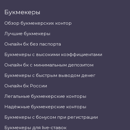
Букмекеры
Обзор букмекерских контор
Лучшие букмекеры
Онлайн бк без паспорта
Букмекеры с высокими коэффициентами
Онлайн бк с минимальным депозитом
Букмекеры с быстрым выводом денег
Онлайн бк России
Легальные букмекерские конторы
Надёжные букмекерские конторы
Букмекеры с бонусом при регистрации
Букмекеры для live-ставок