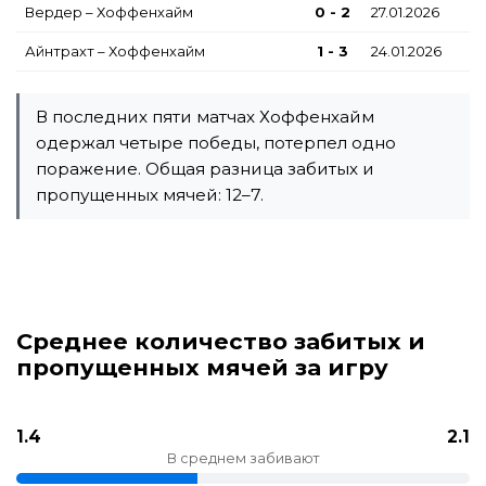
Вердер – Хоффенхайм
0 - 2
27.01.2026
Айнтрахт – Хоффенхайм
1 - 3
24.01.2026
В последних пяти матчах Хоффенхайм
одержал четыре победы, потерпел одно
поражение. Общая разница забитых и
пропущенных мячей: 12–7.
Среднее количество забитых и
пропущенных мячей за игру
1.4
2.1
В среднем забивают