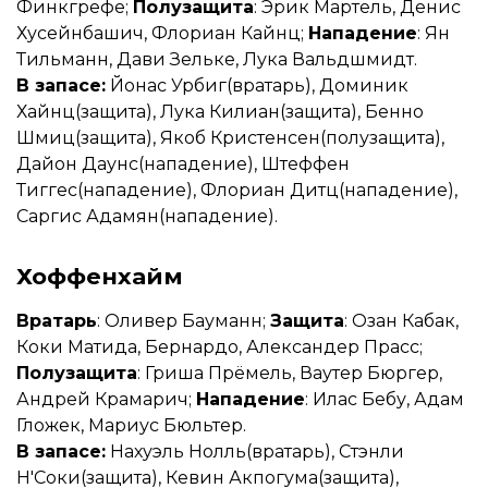
Финкгрефе;
Полузащита
: Эрик Мартель, Денис
Хусейнбашич, Флориан Кайнц;
Нападение
: Ян
Тильманн, Дави Зельке, Лука Вальдшмидт.
В запасе:
Йонас Урбиг(вратарь), Доминик
Хайнц(защита), Лука Килиан(защита), Бенно
Шмиц(защита), Якоб Кристенсен(полузащита),
Дайон Даунс(нападение), Штеффен
Тиггес(нападение), Флориан Дитц(нападение),
Саргис Адамян(нападение).
Хоффенхайм
Вратарь
: Оливер Бауманн;
Защита
: Озан Кабак,
Коки Матида, Бернардо, Александер Прасс;
Полузащита
: Гриша Прёмель, Ваутер Бюргер,
Андрей Крамарич;
Нападение
: Илас Бебу, Адам
Гложек, Мариус Бюльтер.
В запасе:
Нахуэль Нолль(вратарь), Стэнли
Н'Соки(защита), Кевин Акпогума(защита),