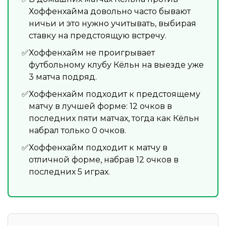
Хоффенхайма довольно часто бывают
ничьи и это нужно учитывать, выбирая
ставку на предстоящую встречу.
Хоффенхайм не проигрывает
футбольному клубу Кёльн на выезде уже
3 матча подряд.
Хоффенхайм подходит к предстоящему
матчу в лучшей форме: 12 очков в
последних пяти матчах, тогда как Кёльн
набрал только 0 очков.
Хоффенхайм подходит к матчу в
отличной форме, набрав 12 очков в
последних 5 играх.