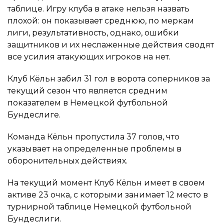
таблице. Игру клуба в атаке нельзя назвать
плохой: он показывает среднюю, по меркам
лиги, результативность, однако, ошибки
защитников и их неслаженные действия сводят
все усилия атакующих игроков на нет.
Клуб Кёльн забил 31 гол в ворота соперников за
текущий сезон что является средним
показателем в Немецкой футбольной
Бундеслиге.
Команда Кёльн пропустила 37 голов, что
указывает на определенные проблемы в
оборонительных действиях.
На текущий момент Клуб Кёльн имеет в своем
активе 23 очка, с которыми занимает 12 место в
турнирной таблице Немецкой футбольной
Бундеслиги.