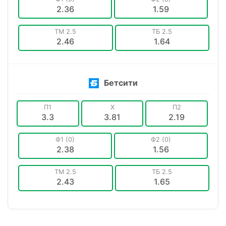
2.36
1.59
ТМ 2.5
ТБ 2.5
2.46
1.64
Бетсити
П1
X
П2
3.3
3.81
2.19
Ф1 (0)
Ф2 (0)
2.38
1.56
ТМ 2.5
ТБ 2.5
2.43
1.65