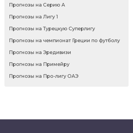
Прогнозы на Серию А
Прогнозы на Лигу 1
Прогнозы на Турецкую Суперлигу
Прогнозы на чемпионат Греции по футболу
Прогнозы на Эредивизи
Прогнозы на Примейру
Прогнозы на Про-лигу ОАЭ