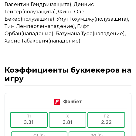
Валентин Гендри(защита), Деннис
Гейгер(полузащита), Финн Оле
Бекер(полузащита), Умут Тохумджу(полузащита),
Тим Лемперле(нападение), Гифт
Орбан(нападение), Базумана Туре(нападение),
Харис Табакович(нападение).
Коэффициенты букмекеров на
игру
Фонбет
П1
X
П2
3.31
3.81
2.22
Ф1 (0)
Ф2 (0)