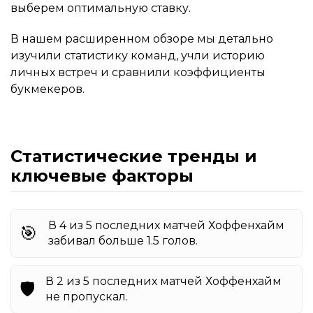
выберем оптимальную ставку.
В нашем расширенном обзоре мы детально
изучили статистику команд, учли историю
личных встреч и сравнили коэффициенты
букмекеров.
Статистические тренды и
ключевые факторы
В 4 из 5 последних матчей Хоффенхайм
🎯
забивал больше 1.5 голов.
В 2 из 5 последних матчей Хоффенхайм
🛡️
не пропускал.