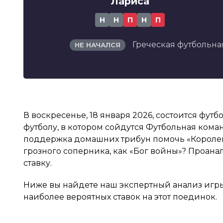
Лариса
Н
Н
П
Н
П
Греческая футбольна
НЕ НАЧАЛСЯ
В воскресенье, 18 января 2026, состоится фу
футболу, в котором сойдутся Футбольная коман
поддержка домашних трибун помочь «Королеве
грозного соперника, как «Бог войны»? Проан
ставку.
Ниже вы найдете наш экспертный анализ игры
наиболее вероятных ставок на этот поединок.