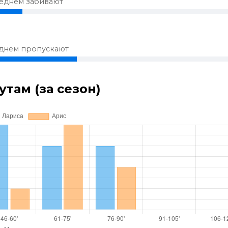
еднем забивают
днем пропускают
там (за сезон)