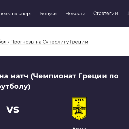
нозы на спорт
Бонусы
Новости
Стратегии
бол
›
Прогнозы на Суперлигу Греции
 на матч (Чемпионат Греции по
утболу)
vs