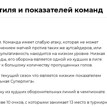
тиля и показателей команд
и. Команда имеет слабую атаку, которая не может
ючением матчей против таких же аутсайдеров, или
езультативность находится на низком уровне. Низкая
еды, его оборона является одной из худших в лиге:
т к большому количеству пропущенных голов.
а текущий сезон что является низким показателем
льная Суперлига».
дну из худших оборонительных линий в чемпионате.
е 10 очков, с которыми занимает 13 место в турнир