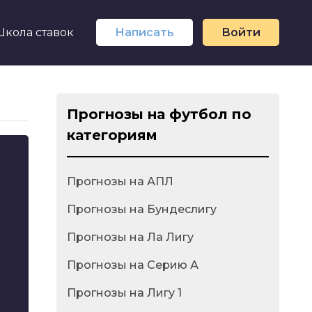
Школа ставок
Написать
Войти
Прогнозы на футбол по
категориям
Прогнозы на АПЛ
Прогнозы на Бундеслигу
Прогнозы на Ла Лигу
Прогнозы на Серию А
Прогнозы на Лигу 1